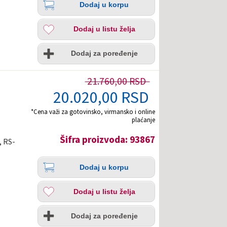
Dodaj u korpu
u
korpu
Dodaj
Dodaj u listu želja
u
listu
Uporedi
želja
Dodaj za poređenje
21.760,00 RSD
20.020,00 RSD
*Cena važi za gotovinsko, virmansko i online
plaćanje
Šifra proizvoda: 93867
, RS-
Količina
Dodaj
Dodaj u korpu
u
korpu
Dodaj
Dodaj u listu želja
u
listu
Uporedi
želja
Dodaj za poređenje