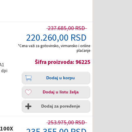
237.685,00 RSD
220.260,00 RSD
*Cena važi za gotovinsko, virmansko i online
plaćanje
Šifra proizvoda: 96225
 A1
 dpi
Količina
Dodaj
i
Dodaj u korpu
u
korpu
Dodaj
Dodaj u listu želja
u
listu
Uporedi
želja
Dodaj za poređenje
253.975,00 RSD
3100X
235.355,00 RSD