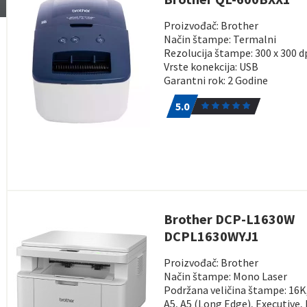
Proizvođač: Brother
Način štampe: Termalni
Rezolucija štampe: 300 x 300 d
Vrste konekcija: USB
Garantni rok: 2 Godine
5.0
1
5.0
Brother DCP-L1630W
DCPL1630WYJ1
Proizvođač: Brother
Način štampe: Mono Laser
Podržana veličina štampe: 16K,
A5, A5 (Long Edge), Executive, 