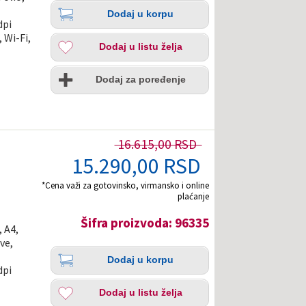
Količina
Dodaj
Dodaj u korpu
u
dpi
korpu
Dodaj
 Wi-Fi,
Dodaj u listu želja
u
listu
Uporedi
želja
Dodaj za poređenje
16.615,00 RSD
15.290,00 RSD
*Cena važi za gotovinsko, virmansko i online
plaćanje
Šifra proizvoda: 96335
 A4,
ve,
Količina
Dodaj
Dodaj u korpu
u
dpi
korpu
Dodaj
Dodaj u listu želja
u