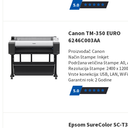
5.0
Canon TM-350 EURO
6246C003AA
Proizvođač: Canon
Način štampe: Inkjet
Podržana veličina štampe: A0,
Rezolucija štampe: 2400 x 1200
Vrste konekcija: USB, LAN, WiF
Garantni rok: 2 Godine
5.0
1
5.0
Epsom SureColor SC-T