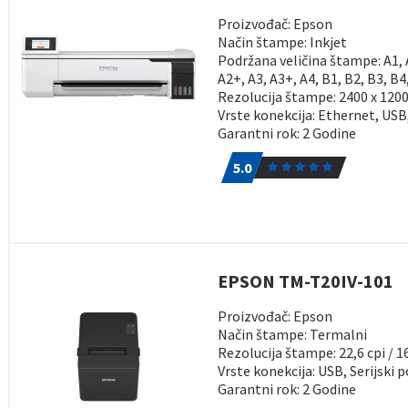
Proizvođač: Epson
Način štampe: Inkjet
Podržana veličina štampe: A1, 
A2+, A3, A3+, A4, B1, B2, B3, B4
Rezolucija štampe: 2400 x 1200
Vrste konekcija: Ethernet, USB
Garantni rok: 2 Godine
5.0
1
5.0
EPSON TM-T20IV-101
Proizvođač: Epson
Način štampe: Termalni
Rezolucija štampe: 22,6 cpi / 16
Vrste konekcija: USB, Serijski p
Garantni rok: 2 Godine
5.0
1