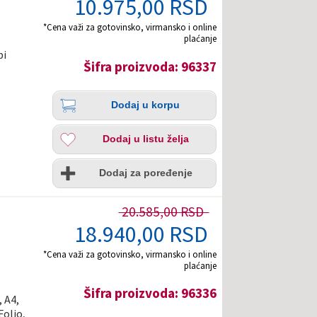
10.975,00 RSD
*Cena važi za gotovinsko, virmansko i online
plaćanje
pi
Šifra proizvoda: 96337
Količina
Dodaj
Dodaj u korpu
u
korpu
Dodaj
Dodaj u listu želja
u
listu
Uporedi
želja
Dodaj za poređenje
20.585,00 RSD
18.940,00 RSD
*Cena važi za gotovinsko, virmansko i online
plaćanje
Šifra proizvoda: 96336
 A4,
Folio,