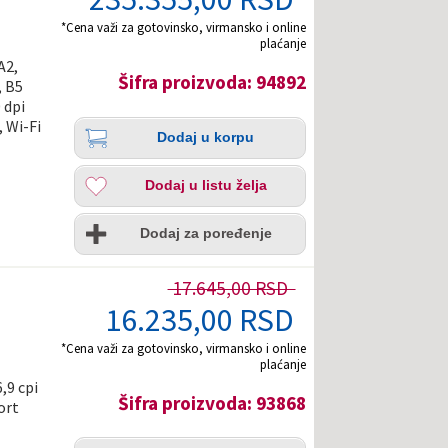
*Cena važi za gotovinsko, virmansko i online
plaćanje
A2,
Šifra proizvoda: 94892
, B5
 dpi
Količina
Dodaj
, Wi-Fi
Dodaj u korpu
u
korpu
Dodaj
Dodaj u listu želja
u
listu
Uporedi
želja
Dodaj za poređenje
17.645,00 RSD
16.235,00 RSD
*Cena važi za gotovinsko, virmansko i online
plaćanje
,9 cpi
Šifra proizvoda: 93868
ort
Količina
Dodaj