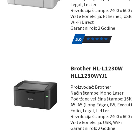
Legal, Letter
Rezolucija štampe: 2400 x 600 
Vrste konekcija: Ethernet, USB,
Wi-Fi Direct
Garantni rok: 2 Godine
5.0
1
5.0
Brother HL-L1230W
HLL1230WYJ1
Proizvođač: Brother
Način štampe: Mono Laser
Podržana veličina štampe: 16K,
A5, A5 (Long Edge), B5, Executi
Folio, Legal, Letter
Rezolucija štampe: 2400 x 600 
Vrste konekcija: USB, WiFi
Garantni rok: 2 Godine