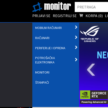
Pretraga
PRIJAVI SE
REGISTRUJ SE
KORPA (
0
)
L
OTVORI
MOBILNI RAČUNARI
PODMENI
OTVORI
RAČUNARI
PODMENI
OTVORI
PERIFERIJE I OPREMA
PODMENI
‹
POTROŠAČKA
OTVORI
ELEKTRONIKA
PODMENI
MONITORI
ŠTAMPAČI