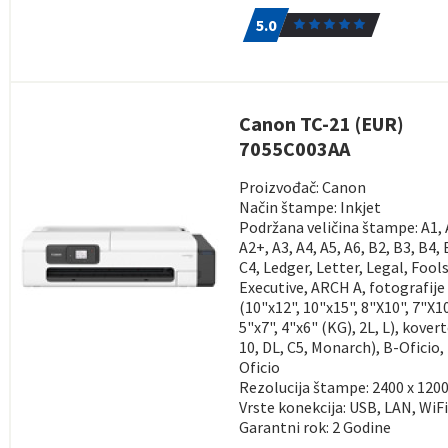
5.0
1
5.0
Canon TC-21 (EUR)
7055C003AA
Proizvođač: Canon
Način štampe: Inkjet
Podržana veličina štampe: A1, 
A2+, A3, A4, A5, A6, B2, B3, B4, 
C4, Ledger, Letter, Legal, Fool
Executive, ARCH A, fotografije
(10"x12", 10"x15", 8"X10", 7"X10
5"x7", 4"x6" (KG), 2L, L), kove
10, DL, C5, Monarch), B-Oficio,
Oficio
Rezolucija štampe: 2400 x 1200
Vrste konekcija: USB, LAN, WiF
Garantni rok: 2 Godine
5.0
1