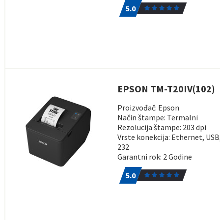
5.0
EPSON TM-T20IV(102)
Proizvođač: Epson
Način štampe: Termalni
Rezolucija štampe: 203 dpi
Vrste konekcija: Ethernet, USB
232
Garantni rok: 2 Godine
5.0
1
5.0