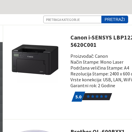
Pretraga
PRETRAŽI
Canon i-SENSYS LBP1
5620C001
Proizvođač: Canon
Način štampe: Mono Laser
Podržana veličina štampe: A4
Rezolucija štampe: 2400 x 600 
Vrste konekcija: USB, LAN, WiF
Garantni rok: 2 Godine
5.0
1
5.0
Brother QL-600BXX1