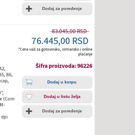
listu
Uporedi
želja
Dodaj za poređenje
83.045,00 RSD
76.445,00 RSD
*Cena važi za gotovinsko, virmansko i online
plaćanje
Šifra proizvoda: 96226
A2,
B5, B6,
Količina
Dodaj
scap,
Dodaj u korpu
u
korpu
Dodaj
",
Dodaj u listu želja
u
rte (Com
listu
 M-
Uporedi
želja
Dodaj za poređenje
 dpi
i