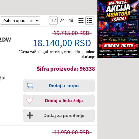
Sortiranje
12
24
48
19.715,00 RSD
22DW
18.140,00 RSD
*Cena važi za gotovinsko, virmansko i online
plaćanje
Šifra proizvoda: 96338
dpi
Količina
Dodaj
i
Dodaj u korpu
u
korpu
Dodaj
Dodaj u listu želja
u
listu
Uporedi
želja
Dodaj za poređenje
11.950,00 RSD