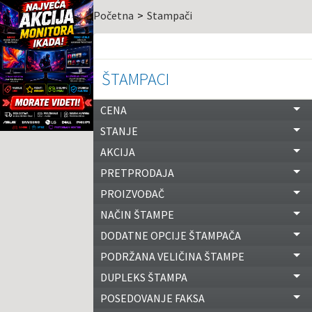
Početna
Stampači
ŠTAMPACI
CENA
STANJE
AKCIJA
PRETPRODAJA
PROIZVOĐAČ
NAČIN ŠTAMPE
DODATNE OPCIJE ŠTAMPAČA
PODRŽANA VELIČINA ŠTAMPE
DUPLEKS ŠTAMPA
POSEDOVANJE FAKSA