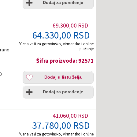
želja
Dodaj za poređenje
69.300,00 RSD
64.330,00 RSD
*Cena važi za gotovinsko, virmansko i online
plaćanje
trano
Šifra proizvoda: 92571
Dodaj
0
Dodaj u listu želja
u
listu
Uporedi
želja
Dodaj za poređenje
41.060,00 RSD
37.780,00 RSD
*Cena važi za gotovinsko, virmansko i online