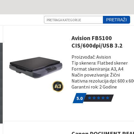
Pretraga
PRETRAŽI
Avision FB5100
CIS/600dpi/USB 3.2
Proizvođač: Avision
Tip skenera: Flatbed skener
Format skeniranja: A3, A4
Način povezivanja: Žični
Nativna rezolucija dpi: 600 x 60
Garantni rok: 2 Godine
5.0
1
5.0
Canon DOCUMENT REA