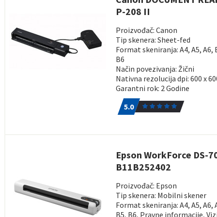
P-208 II
Proizvođač: Canon
Tip skenera: Sheet-fed
Format skeniranja: A4, A5, A6, 
B6
Način povezivanja: Žični
Nativna rezolucija dpi: 600 x 60
Garantni rok: 2 Godine
5.0
1
5.0
Epson WorkForce DS-7
B11B252402
Proizvođač: Epson
Tip skenera: Mobilni skener
Format skeniranja: A4, A5, A6, 
B5, B6, Pravne informacije, Viz