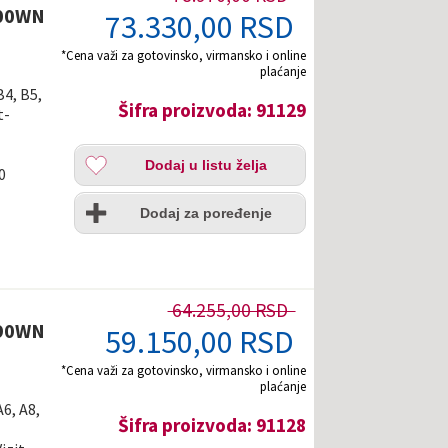
900WN
73.330,00 RSD
*Cena važi za gotovinsko, virmansko i online
plaćanje
B4, B5,
Šifra proizvoda: 91129
t-
Dodaj
Dodaj u listu želja
u
0
listu
Uporedi
želja
Dodaj za poređenje
64.255,00 RSD
790WN
59.150,00 RSD
*Cena važi za gotovinsko, virmansko i online
plaćanje
A6, A8,
Šifra proizvoda: 91128