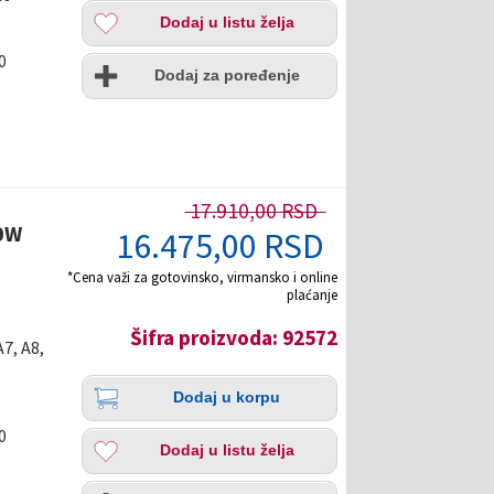
Dodaj
Dodaj u listu želja
u
listu
Uporedi
0
želja
Dodaj za poređenje
17.910,00 RSD
0W
16.475,00 RSD
*Cena važi za gotovinsko, virmansko i online
plaćanje
Šifra proizvoda: 92572
A7, A8,
Količina
Dodaj
Dodaj u korpu
u
korpu
Dodaj
0
Dodaj u listu želja
u
listu
Uporedi