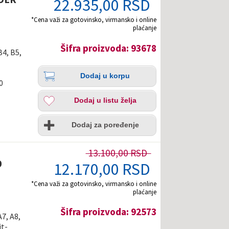
22.935,00 RSD
*Cena važi za gotovinsko, virmansko i online
plaćanje
Šifra proizvoda: 93678
B4, B5,
Količina
Dodaj
Dodaj u korpu
u
0
korpu
Dodaj
Dodaj u listu želja
u
listu
Uporedi
želja
Dodaj za poređenje
13.100,00 RSD
0
12.170,00 RSD
*Cena važi za gotovinsko, virmansko i online
plaćanje
Šifra proizvoda: 92573
A7, A8,
it-