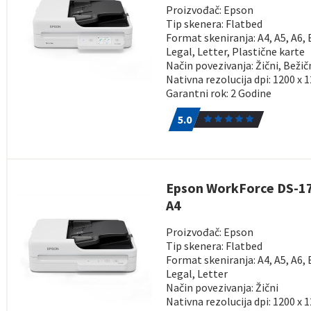
Proizvođač: Epson
Tip skenera: Flatbed
Format skeniranja: A4, A5, A6, 
Legal, Letter, Plastične karte
Način povezivanja: Žični, Bežič
Nativna rezolucija dpi: 1200 x 
Garantni rok: 2 Godine
5.0
1
5.0
Epson WorkForce DS-1
A4
Proizvođač: Epson
Tip skenera: Flatbed
Format skeniranja: A4, A5, A6, 
Legal, Letter
Način povezivanja: Žični
Nativna rezolucija dpi: 1200 x 