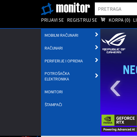
Pretraga
PRIJAVI SE
REGISTRUJ SE
KORPA (
0
)
L
OTVORI
MOBILNI RAČUNARI
PODMENI
OTVORI
RAČUNARI
PODMENI
OTVORI
PERIFERIJE I OPREMA
PODMENI
‹
POTROŠAČKA
OTVORI
ELEKTRONIKA
PODMENI
MONITORI
ŠTAMPAČI