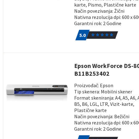
karte, Pismo, Plastične karte
Način povezivanja: Žični
Nativna rezolucija dpi: 600 x 60
Garantni rok: 2 Godine
5.0
1
5.0
Epson WorkForce DS-8
B11B253402
Proizvođač: Epson
Tip skenera: Mobilni skener
Format skeniranja: A4, A5, A6, 
B5, B6, LGL, LTR, Vizit-karte,
Plastične karte
Način povezivanja: Bežični
Nativna rezolucija dpi: 600 x 60
Garantni rok: 2 Godine
5.0
1