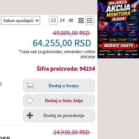
Sortiranje
12
24
48
69.805,00 RSD
64.255,00 RSD
*Cena važi za gotovinsko, virmansko i online
plaćanje
Šifra proizvoda: 94234
Količina
Dodaj
0
Dodaj u korpu
u
korpu
Dodaj
Dodaj u listu želja
u
listu
Uporedi
želja
Dodaj za poređenje
24.930,00 RSD
DER