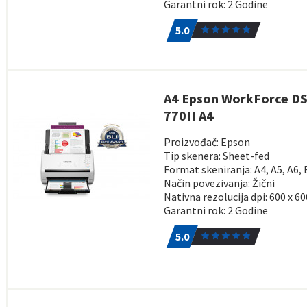
Garantni rok: 2 Godine
5.0
1
5.0
A4 Epson WorkForce DS
770II A4
Proizvođač: Epson
Tip skenera: Sheet-fed
Format skeniranja: A4, A5, A6, 
Način povezivanja: Žični
Nativna rezolucija dpi: 600 x 60
Garantni rok: 2 Godine
5.0
1
5.0