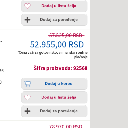
Dodaj
Dodaj u listu želja
u
listu
Uporedi
želja
Dodaj za poređenje
57.525,00 RSD
-
52.955,00 RSD
*Cena važi za gotovinsko, virmansko i online
plaćanje
Šifra proizvoda: 92568
B6
Količina
Dodaj
0
Dodaj u korpu
u
korpu
Dodaj
Dodaj u listu želja
u
listu
Uporedi
želja
Dodaj za poređenje
78.970,00 RSD