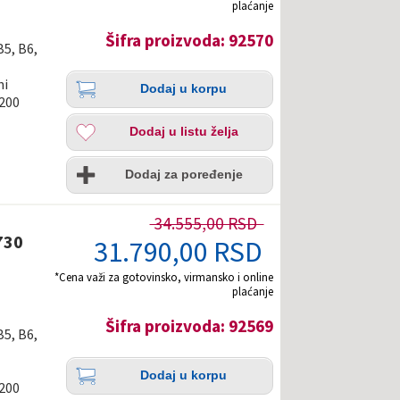
plaćanje
Šifra proizvoda: 92570
B5, B6,
Količina
Dodaj
ni
Dodaj u korpu
u
1200
korpu
Dodaj
Dodaj u listu želja
u
listu
Uporedi
želja
Dodaj za poređenje
34.555,00 RSD
730
31.790,00 RSD
*Cena važi za gotovinsko, virmansko i online
plaćanje
Šifra proizvoda: 92569
B5, B6,
Količina
Dodaj
Dodaj u korpu
u
1200
korpu