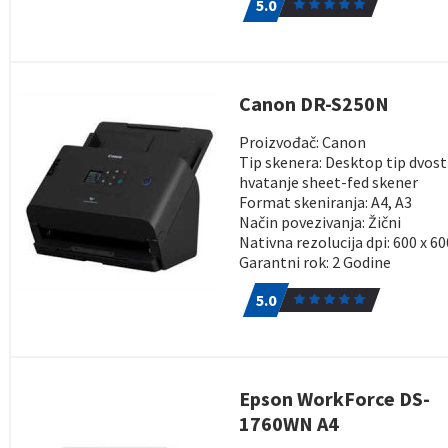
5.0
Canon DR-S250N
Proizvođač: Canon
Tip skenera: Desktop tip dvos
hvatanje sheet-fed skener
Format skeniranja: A4, A3
Način povezivanja: Žični
Nativna rezolucija dpi: 600 x 60
Garantni rok: 2 Godine
5.0
1
5.0
Epson WorkForce DS-
1760WN A4