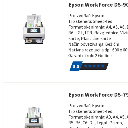
Epson WorkForce DS-
Proizvođač: Epson
Tip skenera: Sheet-fed
Format skeniranja: A4, A5, A6, 
B6, LGL, LTR, Razglednice, Vizi
karte, Plastične karte
Način povezivanja: Bežični
Nativna rezolucija dpi: 600 x 60
Garantni rok: 2 Godine
5.0
1
5.0
Epson WorkForce DS-
Proizvođač: Epson
Tip skenera: Sheet-fed
Format skeniranja: A3, A4, A5, 
B5, B6, C6, DL, Legal, Pismo,