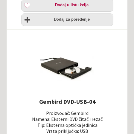
Dodaj
Dodaj u listu želja
u
listu
Uporedi
želja
Dodaj za poređenje
Gembird DVD-USB-04
Proizvođač: Gembird
Namena: Eksterni DVD čitač i rezač
Tip: Eksterna optička jedinica
Vrsta priključka: USB