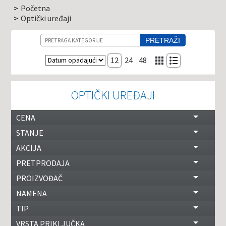
Početna
Optički uređaji
Pretraga
PRETRAŽI
Sortiranje
12
24
48
OPTIČKI UREĐAJI
CENA
STANJE
AKCIJA
PRETPRODAJA
PROIZVOĐAČ
NAMENA
TIP
VRSTA PRIKLJUČKA