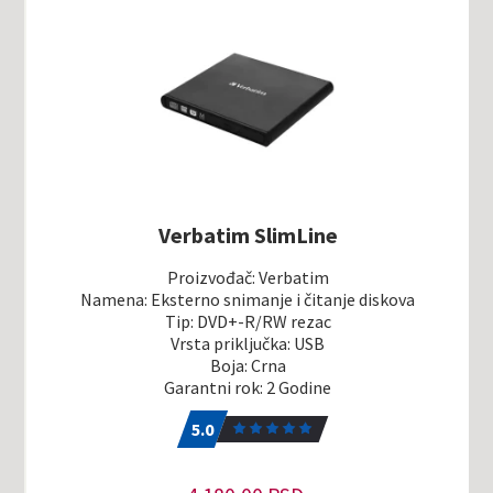
Verbatim SlimLine
Proizvođač: Verbatim
Namena: Eksterno snimanje i čitanje diskova
Tip: DVD+-R/RW rezac
Vrsta priključka: USB
Boja: Crna
Garantni rok: 2 Godine
5.0
1
5.0