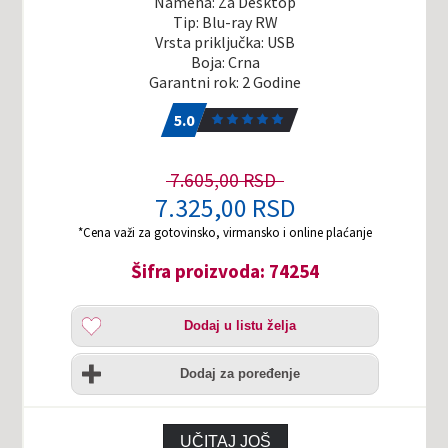
Namena: Za Desktop
Tip: Blu-ray RW
Vrsta priključka: USB
Boja: Crna
Garantni rok: 2 Godine
5.0
1
5.0
7.605,00 RSD
7.325,00 RSD
*Cena važi za gotovinsko, virmansko i online plaćanje
Šifra proizvoda: 74254
Dodaj
Dodaj u listu želja
u
listu
Uporedi
želja
Dodaj za poređenje
UČITAJ JOŠ