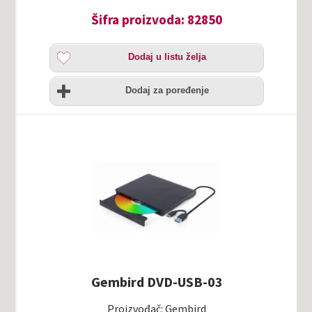
Šifra proizvoda: 82850
Dodaj
Dodaj u listu želja
u
listu
Uporedi
želja
Dodaj za poređenje
Gembird DVD-USB-03
Proizvođač: Gembird