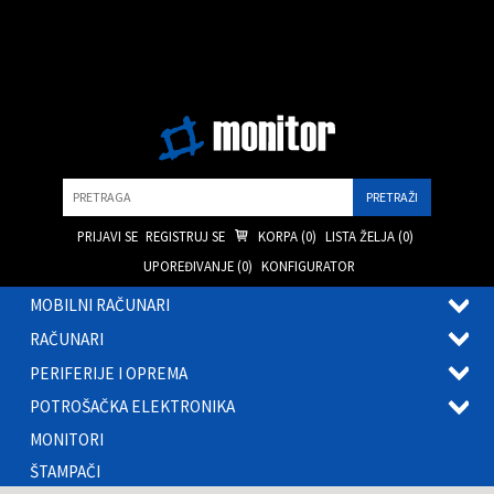
Pretraga
PRIJAVI SE
REGISTRUJ SE
KORPA (
0
)
LISTA ŽELJA (
0
)
UPOREĐIVANJE (
0
)
KONFIGURATOR
MOBILNI RAČUNARI
OTVOR
RAČUNARI
PODME
OTVOR
PERIFERIJE I OPREMA
PODME
OTVOR
POTROŠAČKA ELEKTRONIKA
PODME
OTVOR
MONITORI
PODME
ŠTAMPAČI