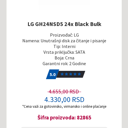
LG GH24NSD5 24x Black Bulk
Proizvođač: LG
Namena: Unutrašnji disk za čitanje i pisanje
Tip: Interni
Vrsta priključka: SATA
Boja: Crna
Garantni rok: 2 Godine
5.0
1
5.0
4.655,00 RSD
4.330,00 RSD
*Cena važi za gotovinsko, virmansko i online plaćanje
Šifra proizvoda: 82865