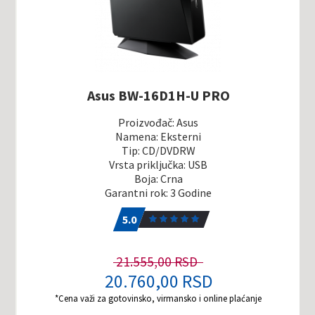
Asus BW-16D1H-U PRO
Proizvođač: Asus
Namena: Eksterni
Tip: CD/DVDRW
Vrsta priključka: USB
Boja: Crna
Garantni rok: 3 Godine
5.0
1
5.0
21.555,00 RSD
20.760,00 RSD
*Cena važi za gotovinsko, virmansko i online plaćanje