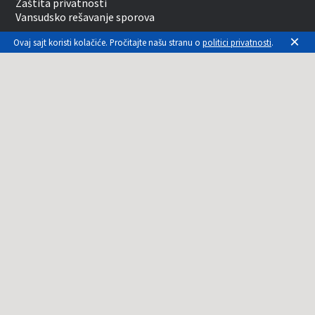
Zaštita privatnosti
Vansudsko rešavanje sporova
×
Ovaj sajt koristi kolačiće. Pročitajte našu stranu o
politici privatnosti
.
USLUGE
Kontakt
Servis
IT VESTI
Procesori
Grafičke Kartice
Novosti
KONTAKT INFORMACIJE
Adresa:
Kumanovska 14, Vračar
Telefoni:
011/41-14-700
011/41-14-800
Email:
prodaja@monitor.rs