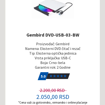
Gembird DVD-USB-03-BW
Proizvođač: Gembird
Namena: Eksterni DVD čitač i rezač
Tip: Eksterna optička jedinica
Vrsta priključka: USB-C
Boja: Crno-bela
Garantni rok: 2 Godine
5.0
1
5.0
2.200,00 RSD
2.050,00 RSD
*Cena važi za gotovinsko, virmansko i online plaćanje