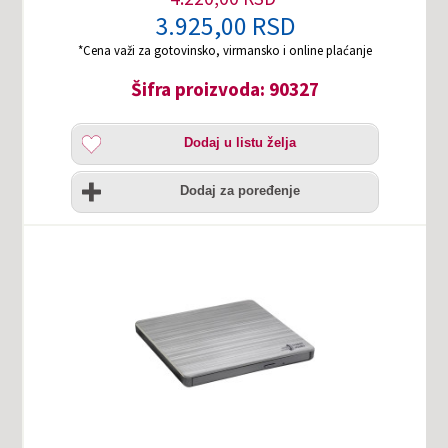
3.925,00 RSD
*Cena važi za gotovinsko, virmansko i online plaćanje
Šifra proizvoda: 90327
Dodaj
Dodaj u listu želja
u
listu
Uporedi
želja
Dodaj za poređenje