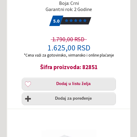
Boja: Crni
Garantni rok: 2 Godine
5.0
1
5.0
1.790,00 RSD
1.625,00 RSD
*Cena važi za gotovinsko, virmansko i online plaćanje
Šifra proizvoda: 82851
Dodaj
Dodaj u listu želja
u
listu
Uporedi
želja
Dodaj za poređenje