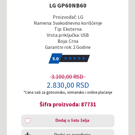
LG GP60NB60
Proizvođač: LG
Namena: Svakodnevno korišćenje
Tip: Eksterna
Vrsta priključka: USB
Boja: Crna
Garantni rok: 2 Godine
5.0
1
5.0
3.100,00 RSD
2.830,00 RSD
*Cena važi za gotovinsko, virmansko i online plaćanje
Šifra proizvoda: 87731
Dodaj
Dodaj u listu želja
u
listu
Uporedi
želja
Dodaj za poređenje