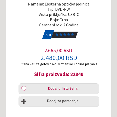
Namena: Eksterna optička jedinica
Tip: DVD-RW
Vrsta priključka: USB-C
Boja: Crna
Garantni rok: 2 Godine
5.0
1
5.0
2.665,00 RSD
2.480,00 RSD
*Cena važi za gotovinsko, virmansko i online plaćanje
Šifra proizvoda: 82849
Dodaj
Dodaj u listu želja
u
listu
Uporedi
želja
Dodaj za poređenje