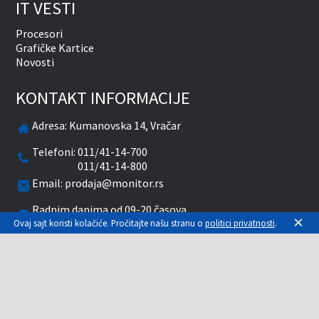
IT VESTI
Procesori
Grafičke Kartice
Novosti
KONTAKT INFORMACIJE
Adresa:
Kumanovska 14, Vračar
Telefoni:
011/41-14-700
011/41-14-800
Email:
prodaja@monitor.rs
Radnim danima od 09-20 časova
×
Subotom od 10-15 časova
Ovaj sajt koristi kolačiće. Pročitajte našu stranu o
politici privatnosti
.
facebook
twitter
pinterest
instagram
youtube
Prikazane cene su sa uračunatim PDV-om. Plaćanje
se vrši isključivo u RSD. Monitor System se