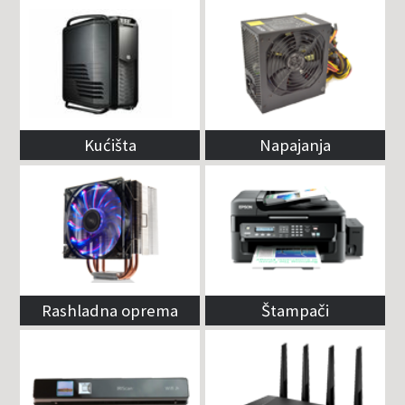
Kućišta
Napajanja
Rashladna oprema
Štampači