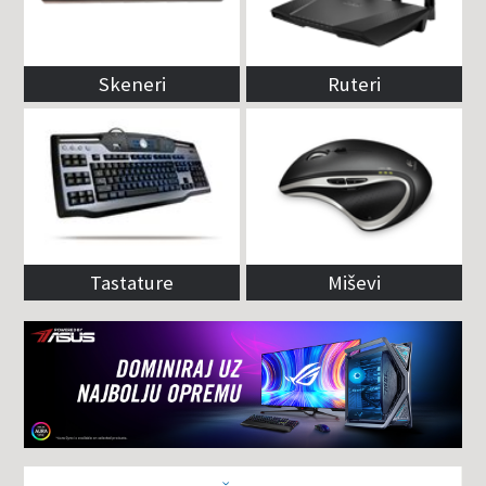
Skeneri
Ruteri
Tastature
Miševi