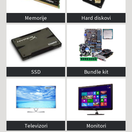
Memorije
Hard diskovi
SSD
Bundle kit
Televizori
Monitori