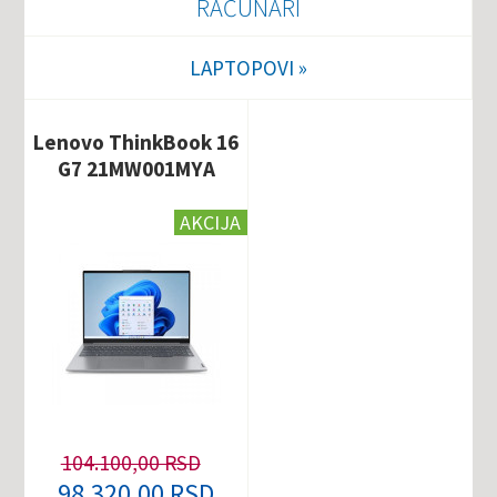
RAČUNARI
LAPTOPOVI
Lenovo ThinkBook 16
G7 21MW001MYA
AKCIJA
104.100,00 RSD
98.320,00 RSD