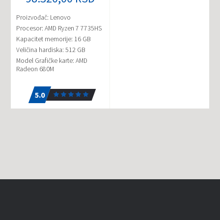
Proizvođač: Lenovo
Procesor: AMD Ryzen 7 7735HS
Kapacitet memorije: 16 GB
Veličina hardiska: 512 GB
Model Grafičke karte: AMD
Radeon 680M
5.0
2
5.0