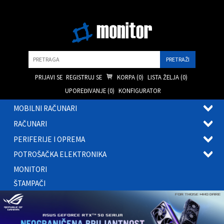
Pretraga
PRIJAVI SE
REGISTRUJ SE
KORPA (
0
)
LISTA ŽELJA (
0
)
UPOREĐIVANJE (
0
)
KONFIGURATOR
MOBILNI RAČUNARI
OTVOR
RAČUNARI
PODME
OTVOR
PERIFERIJE I OPREMA
PODME
OTVOR
POTROŠAČKA ELEKTRONIKA
PODME
OTVOR
MONITORI
PODME
ŠTAMPAČI