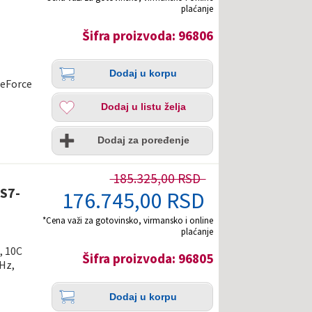
plaćanje
H
Šifra proizvoda: 96806
Količina
Dodaj
Dodaj u korpu
u
GeForce
korpu
Dodaj
Dodaj u listu želja
u
listu
Uporedi
želja
Dodaj za poređenje
185.325,00 RSD
S7-
176.745,00 RSD
*Cena važi za gotovinsko, virmansko i online
plaćanje
, 10C
Šifra proizvoda: 96805
GHz,
Količina
Dodaj
Dodaj u korpu
u