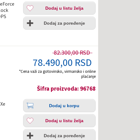
korpu
Dodaj
GeForce
Dodaj u listu želja
u
lock
listu
OPS
Uporedi
želja
Dodaj za poređenje
82.300,00 RSD
78.490,00 RSD
*Cena važi za gotovinsko, virmansko i online
plaćanje
H
Šifra proizvoda: 96768
Količina
Dodaj
 Xe
Dodaj u korpu
u
korpu
Dodaj
Dodaj u listu želja
u
listu
Uporedi
želja
Dodaj za poređenje