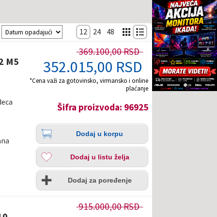
Sortiranje
12
24
48
369.100,00 RSD
2 M5
352.015,00 RSD
*Cena važi za gotovinsko, virmansko i online
plaćanje
deca
Šifra proizvoda: 96925
Količina
Dodaj
Dodaj u korpu
u
ana
korpu
Dodaj
Dodaj u listu želja
u
listu
Uporedi
želja
Dodaj za poređenje
915.000,00 RSD
10