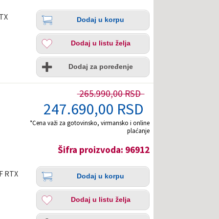
Količina
Dodaj
RTX
Dodaj u korpu
u
korpu
Dodaj
Dodaj u listu želja
u
listu
Uporedi
želja
Dodaj za poređenje
265.990,00 RSD
247.690,00 RSD
*Cena važi za gotovinsko, virmansko i online
plaćanje
Šifra proizvoda: 96912
Količina
Dodaj
GF RTX
Dodaj u korpu
u
korpu
Dodaj
Dodaj u listu želja
u
listu
Uporedi