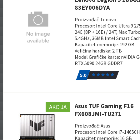
83EY006DYA
Proizvođač: Lenovo
Procesor: Intel Core Ultra 9 2
24C (8P + 16E) / 24T, Max Turb
5.4GHz, 36MB Intel Smart Cac
Kapacitet memorije: 192 GB
Veličina hardiska: 2 TB
Model Grafičke karte: nVIDIA 
RTX 5090 24GB GDDR7
5.0
1
5.0
Asus TUF Gaming F16
AKCIJA
FX608JMI-TU271
Proizvođač: Asus
Procesor: Intel Core i7-14650
Kapacitet memorije: 16 GB