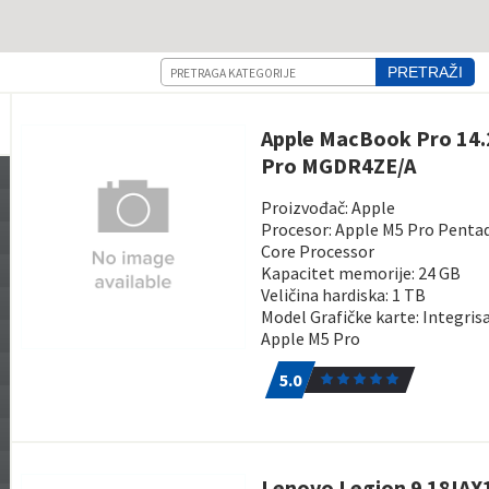
Pretraga
PRETRAŽI
Apple MacBook Pro 14.
Pro MGDR4ZE/A
Proizvođač: Apple
Procesor: Apple M5 Pro Penta
Core Processor
Kapacitet memorije: 24 GB
Veličina hardiska: 1 TB
Model Grafičke karte: Integris
Apple M5 Pro
5.0
1
5.0
Lenovo Legion 9 18IAX