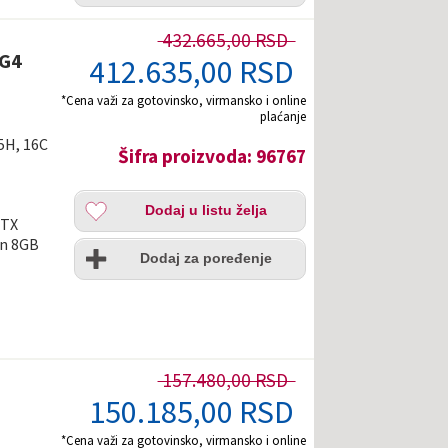
432.665,00 RSD
 G4
412.635,00 RSD
*Cena važi za gotovinsko, virmansko i online
plaćanje
65H, 16C
Šifra proizvoda: 96767
Dodaj
Dodaj u listu želja
u
RTX
listu
Uporedi
on 8GB
želja
Dodaj za poređenje
157.480,00 RSD
150.185,00 RSD
*Cena važi za gotovinsko, virmansko i online