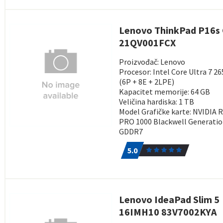
Lenovo ThinkPad P16s
21QV001FCX
Proizvođač: Lenovo
Procesor: Intel Core Ultra 7 2
(6P + 8E + 2LPE)
Kapacitet memorije: 64 GB
Veličina hardiska: 1 TB
Model Grafičke karte: NVIDIA 
PRO 1000 Blackwell Generati
GDDR7
5.0
1
5.0
Lenovo IdeaPad Slim 5
16IMH10 83V7002KYA