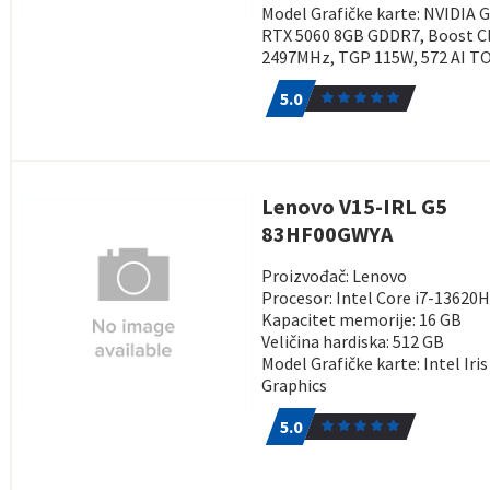
Model Grafičke karte: NVIDIA 
RTX 5060 8GB GDDR7, Boost C
2497MHz, TGP 115W, 572 AI T
5.0
1
5.0
Lenovo V15-IRL G5
83HF00GWYA
Proizvođač: Lenovo
Procesor: Intel Core i7-13620
Kapacitet memorije: 16 GB
Veličina hardiska: 512 GB
Model Grafičke karte: Intel Iris
Graphics
5.0
1
5.0