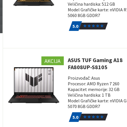
Veličina hardiska: 512 GB
Model Grafičke karte: nVIDIA 
5060 8GB GDDR7
5.0
1
5.0
ASUS TUF Gaming A18
AKCIJA
FA808UP-S8105
Proizvođač: Asus
Procesor: AMD Ryzen 7 260
Kapacitet memorije: 32 GB
Veličina hardiska: 1 TB
Model Grafičke karte: nVIDIA 
5070 8GB GDDR7
5.0
1
5.0