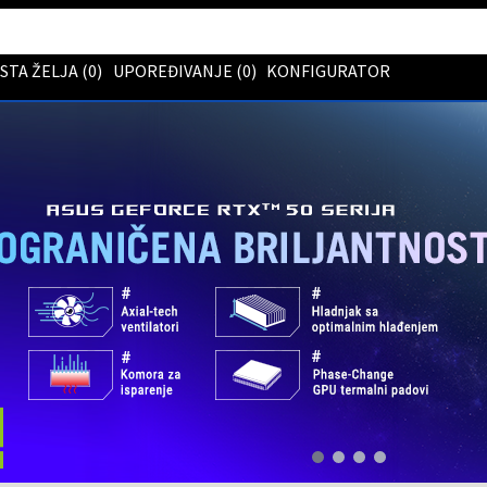
ISTA ŽELJA (
0
)
UPOREĐIVANJE (
0
)
KONFIGURATOR