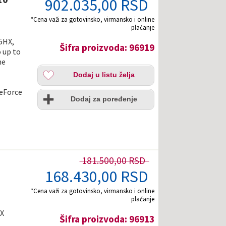
902.035,00 RSD
*Cena važi za gotovinsko, virmansko i online
plaćanje
75HX,
Šifra proizvoda: 96919
o up to
he
Dodaj
Dodaj u listu želja
u
listu
Uporedi
GeForce
želja
Dodaj za poređenje
181.500,00 RSD
168.430,00 RSD
*Cena važi za gotovinsko, virmansko i online
plaćanje
HX
Šifra proizvoda: 96913