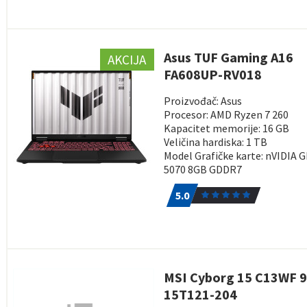
Asus TUF Gaming A16
AKCIJA
FA608UP-RV018
Proizvođač: Asus
Procesor: AMD Ryzen 7 260
Kapacitet memorije: 16 GB
Veličina hardiska: 1 TB
Model Grafičke karte: nVIDIA 
5070 8GB GDDR7
5.0
1
5.0
MSI Cyborg 15 C13WF 9
15T121-204