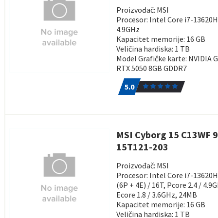
Proizvođač: MSI
Procesor: Intel Core i7-13620
4.9GHz
Kapacitet memorije: 16 GB
Veličina hardiska: 1 TB
Model Grafičke karte: NVIDIA 
RTX 5050 8GB GDDR7
5.0
1
5.0
MSI Cyborg 15 C13WF 9
15T121-203
Proizvođač: MSI
Procesor: Intel Core i7-13620H
(6P + 4E) / 16T, Pcore 2.4 / 4.9
Ecore 1.8 / 3.6GHz, 24MB
Kapacitet memorije: 16 GB
Veličina hardiska: 1 TB