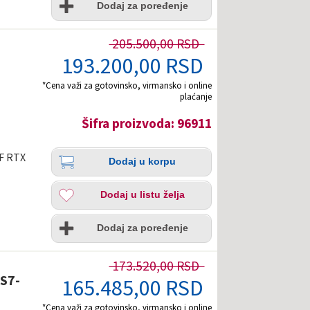
želja
Dodaj za poređenje
205.500,00 RSD
193.200,00 RSD
*Cena važi za gotovinsko, virmansko i online
plaćanje
Šifra proizvoda: 96911
Količina
Dodaj
GF RTX
Dodaj u korpu
u
korpu
Dodaj
Dodaj u listu želja
u
listu
Uporedi
želja
Dodaj za poređenje
173.520,00 RSD
S7-
165.485,00 RSD
*Cena važi za gotovinsko, virmansko i online