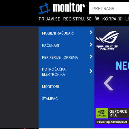
Pretraga
PRIJAVI SE
REGISTRUJ SE
KORPA (
0
)
L
OTVORI
MOBILNI RAČUNARI
PODMENI
OTVORI
RAČUNARI
PODMENI
OTVORI
PERIFERIJE I OPREMA
PODMENI
‹
POTROŠAČKA
OTVORI
ELEKTRONIKA
PODMENI
MONITORI
ŠTAMPAČI