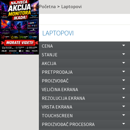
Početna
Laptopovi
LAPTOPOVI
CENA
STANJE
AKCIJA
PRETPRODAJA
PROIZVOĐAČ
VELIČINA EKRANA
REZOLUCIJA EKRANA
VRSTA EKRANA
TOUCHSCREEN
PROIZVOĐAČ PROCESORA