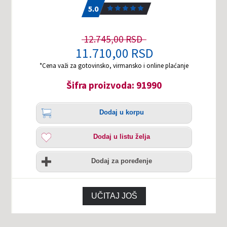
5.0
12.745,00 RSD
11.710,00 RSD
*Cena važi za gotovinsko, virmansko i online plaćanje
Šifra proizvoda: 91990
Količina
Dodaj
Dodaj u korpu
u
korpu
Dodaj
Dodaj u listu želja
u
listu
Uporedi
želja
Dodaj za poređenje
UČITAJ JOŠ