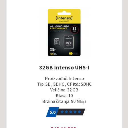
32GB Intenso UHS-I
Proizvođač: Intenso
Tip: SD , SDHC , CF itd.: SDHC
Veličina: 32 GB
Klasa: 10
Brzina čitanja: 90 MB/s
5.0
1
5.0