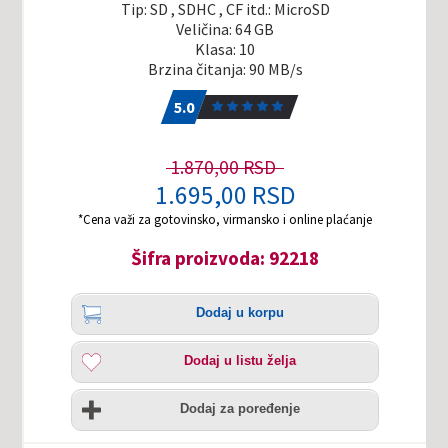
Tip: SD , SDHC , CF itd.: MicroSD
Veličina: 64 GB
Klasa: 10
Brzina čitanja: 90 MB/s
5.0
1
5.0
1.870,00 RSD
1.695,00 RSD
*Cena važi za gotovinsko, virmansko i online plaćanje
Šifra proizvoda: 92218
Količina
Dodaj
Dodaj u korpu
u
korpu
Dodaj
Dodaj u listu želja
u
listu
Uporedi
želja
Dodaj za poređenje