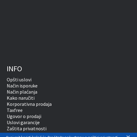
INFO
Opšti uslovi
Način isporuke
Način plaćanja
Kako naručiti
Korporativna prodaja
Taxfree
Ugovor o prodaji
Uslovi garancije
Zaštita privatnosti
Vansudsko rešavanje sporova