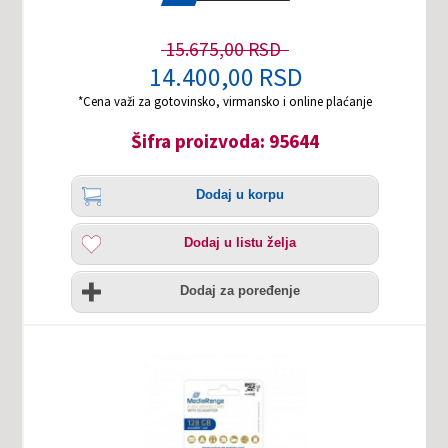
15.675,00 RSD
14.400,00 RSD
*Cena važi za gotovinsko, virmansko i online plaćanje
Šifra proizvoda: 95644
Količina
Dodaj
Dodaj u korpu
u
korpu
Dodaj
Dodaj u listu želja
u
listu
Uporedi
želja
Dodaj za poređenje