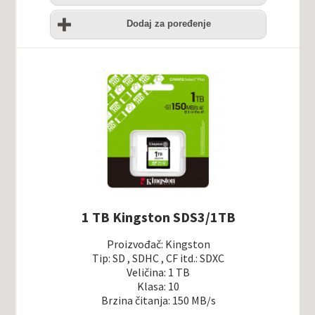
listu
Uporedi
želja
Dodaj za poređenje
1 TB Kingston SDS3/1TB
Proizvođač: Kingston
Tip: SD , SDHC , CF itd.: SDXC
Veličina: 1 TB
Klasa: 10
Brzina čitanja: 150 MB/s
5.0
1