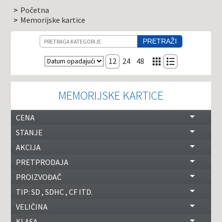
Početna
Memorijske kartice
Pretraga
PRETRAŽI
Sortiranje
12
24
48
MEMORIJSKE KARTICE
CENA
STANJE
AKCIJA
PRETPRODAJA
PROIZVOĐAČ
TIP: SD , SDHC , CF ITD.
VELIČINA
KLASA