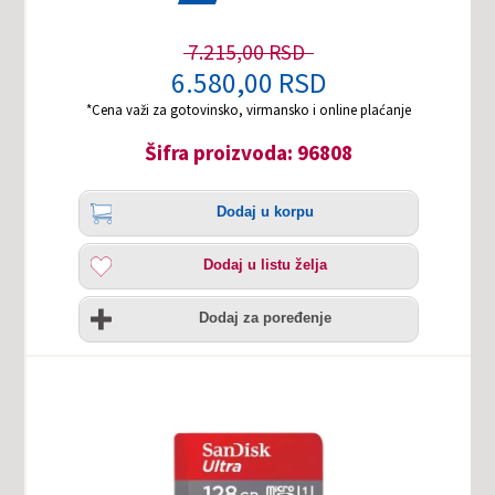
7.215,00 RSD
6.580,00 RSD
*Cena važi za gotovinsko, virmansko i online plaćanje
Šifra proizvoda: 96808
Količina
Dodaj
Dodaj u korpu
u
korpu
Dodaj
Dodaj u listu želja
u
listu
Uporedi
želja
Dodaj za poređenje