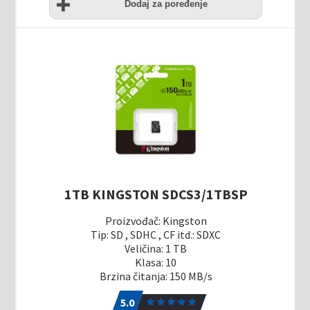
želja
Dodaj za poređenje
1TB KINGSTON SDCS3/1TBSP
Proizvođač: Kingston
Tip: SD , SDHC , CF itd.: SDXC
Veličina: 1 TB
Klasa: 10
Brzina čitanja: 150 MB/s
5.0
1
5.0