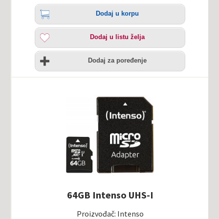
Količina
Dodaj
Dodaj u korpu
u
korpu
Dodaj
Dodaj u listu želja
u
listu
Uporedi
želja
Dodaj za poređenje
64GB Intenso UHS-I
Proizvođač: Intenso