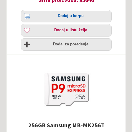
Količina
Dodaj
Dodaj u korpu
u
korpu
Dodaj
Dodaj u listu želja
u
listu
Uporedi
želja
Dodaj za poređenje
256GB Samsung MB-MK256T