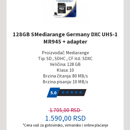
128GB SMediarange Germany DXC UHS-1
MR945 + adapter
Proizvođač: Mediarange
Tip: SD , SDHC , CF itd.: SDXC
Veličina: 128 GB
Klasa: 10
Brzina čitanja: 80 MB/s
Brzina pisanja: 10 MB/s
5.0
1
5.0
1.705,00 RSD
1.590,00 RSD
*Cena važi za gotovinsko, virmansko i online plaćanje