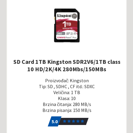
SD Card 1TB Kingston SDR2V6/1TB class
10 HD/2K/4K 280Mbs/150MBs
Proizvođač: Kingston
Tip: SD , SDHC , CF itd.: SDXC
Veličina: 1 TB
Klasa: 10
Brzina čitanja: 280 MB/s
Brzina pisanja: 150 MB/s
5.0
1
5.0