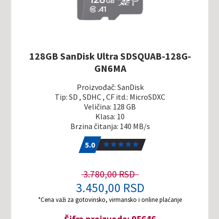
128GB SanDisk Ultra SDSQUAB-128G-
GN6MA
Proizvođač: SanDisk
Tip: SD , SDHC , CF itd.: MicroSDXC
Veličina: 128 GB
Klasa: 10
Brzina čitanja: 140 MB/s
5.0
1
5.0
3.780,00 RSD
3.450,00 RSD
*Cena važi za gotovinsko, virmansko i online plaćanje
Šifra proizvoda: 95646