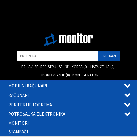
Pretraga
PRIJAVI SE
REGISTRUJ SE
KORPA (
0
)
LISTA ŽELJA (
0
)
UPOREĐIVANJE (
0
)
KONFIGURATOR
MOBILNI RAČUNARI
OTVOR
RAČUNARI
PODME
OTVOR
PERIFERIJE I OPREMA
PODME
OTVOR
POTROŠAČKA ELEKTRONIKA
PODME
OTVOR
MONITORI
PODME
ŠTAMPAČI