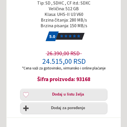
Tip: SD , SDHC , CF itd.: SDXC
Veličina: 512 GB
Klasa: UHS-II U3 V60
Brzina čitanja: 280 MB/s
Brzina pisanja: 150 MB/s
5.0
1
5.0
26.390,00 RSD
24.515,00 RSD
*Cena važi za gotovinsko, virmansko i online plaćanje
Šifra proizvoda: 93168
Dodaj
Dodaj u listu želja
u
listu
Uporedi
želja
Dodaj za poređenje