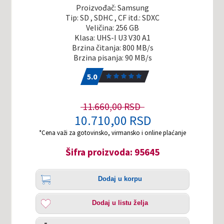
Proizvođač: Samsung
Tip: SD , SDHC , CF itd.: SDXC
Veličina: 256 GB
Klasa: UHS-I U3 V30 A1
Brzina čitanja: 800 MB/s
Brzina pisanja: 90 MB/s
5.0
1
5.0
11.660,00 RSD
10.710,00 RSD
*Cena važi za gotovinsko, virmansko i online plaćanje
Šifra proizvoda: 95645
Količina
Dodaj
Dodaj u korpu
u
korpu
Dodaj
Dodaj u listu želja
u
listu
Uporedi