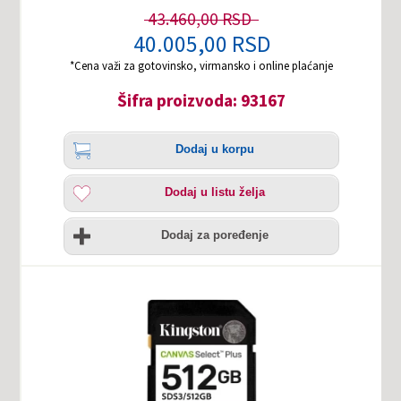
43.460,00 RSD
40.005,00 RSD
*Cena važi za gotovinsko, virmansko i online plaćanje
Šifra proizvoda: 93167
Količina
Dodaj
Dodaj u korpu
u
korpu
Dodaj
Dodaj u listu želja
u
listu
Uporedi
želja
Dodaj za poređenje