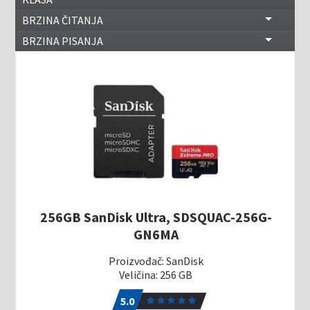
BRZINA ČITANJA
BRZINA PISANJA
256GB SanDisk Ultra, SDSQUAC-256G-
GN6MA
Proizvođač: SanDisk
Veličina: 256 GB
5.0
1
5.0