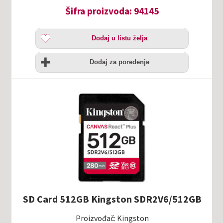
Šifra proizvoda: 94145
Dodaj
Dodaj u listu želja
u
listu
Uporedi
želja
Dodaj za poređenje
SD Card 512GB Kingston SDR2V6/512GB
Proizvođač: Kingston