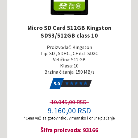
Micro SD Card 512GB Kingston
SDS3/512GB class 10
Proizvođač: Kingston
Tip: SD , SDHC , CF itd.: SDXC
Veličina: 512 GB
Klasa: 10
Brzina čitanja: 150 MB/s
5.0
1
5.0
10.045,00 RSD
9.160,00 RSD
*Cena važi za gotovinsko, virmansko i online plaćanje
Šifra proizvoda: 93166