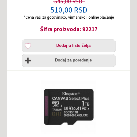
545,00 RSD
510,00 RSD
*Cena važi za gotovinsko, virmansko i online plaćanje
Šifra proizvoda: 92217
Dodaj
Dodaj u listu želja
u
listu
Uporedi
želja
Dodaj za poređenje