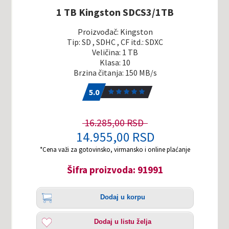
1 TB Kingston SDCS3/1TB
Proizvođač: Kingston
Tip: SD , SDHC , CF itd.: SDXC
Veličina: 1 TB
Klasa: 10
Brzina čitanja: 150 MB/s
5.0
1
5.0
16.285,00 RSD
14.955,00 RSD
*Cena važi za gotovinsko, virmansko i online plaćanje
Šifra proizvoda: 91991
Količina
Dodaj
Dodaj u korpu
u
korpu
Dodaj
Dodaj u listu želja
u