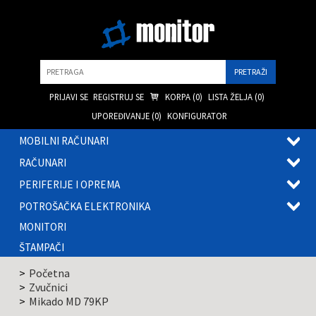
Pretraga
PRIJAVI SE
REGISTRUJ SE
KORPA (
0
)
LISTA ŽELJA (
0
)
UPOREĐIVANJE (
0
)
KONFIGURATOR
MOBILNI RAČUNARI
OTVOR
RAČUNARI
PODME
OTVOR
PERIFERIJE I OPREMA
PODME
OTVOR
POTROŠAČKA ELEKTRONIKA
PODME
OTVOR
MONITORI
PODME
ŠTAMPAČI
Početna
Zvučnici
Mikado MD 79KP