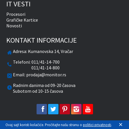
IT VESTI
Procesori
Grafičke Kartice
Novosti
KONTAKT INFORMACIJE
Adresa:
Kumanovska 14, Vračar
Telefoni:
011/41-14-700
011/41-14-800
Email:
prodaja@monitor.rs
Radnim danima od 09-20 časova
Subotom od 10-15 časova
facebook
twitter
pinterest
instagram
youtube
×
Prikazane cene su sa uračunatim PDV-om. Plaćanje
Ovaj sajt koristi kolačiće. Pročitajte našu stranu o
politici privatnosti
.
se vrši isključivo u RSD. Monitor System se