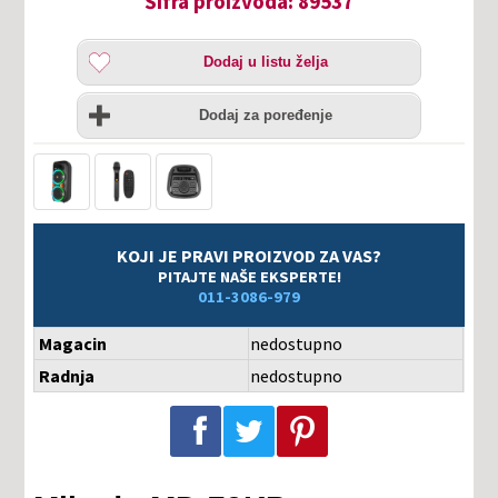
Šifra proizvoda: 89537
Dodaj
Dodaj u listu želja
u
listu
Uporedi
želja
Dodaj za poređenje
KOJI JE PRAVI PROIZVOD ZA VAS?
PITAJTE NAŠE EKSPERTE!
011-3086-979
Magacin
nedostupno
Radnja
nedostupno
Podeli na Facebook-u
Podeli na Twitter-u
Podeli na Pinterest-u