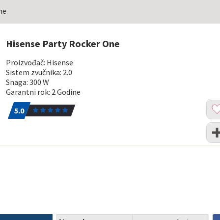
ne
Hisense Party Rocker One
Proizvođač: Hisense
Sistem zvučnika: 2.0
Snaga: 300 W
Garantni rok: 2 Godine
5.0
1
Dod
5.0
u
list
Upo
želj