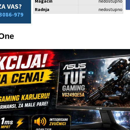
Magacin
nedostupno
ZA VAS?
Radnja
nedostupno
3086-979
 One