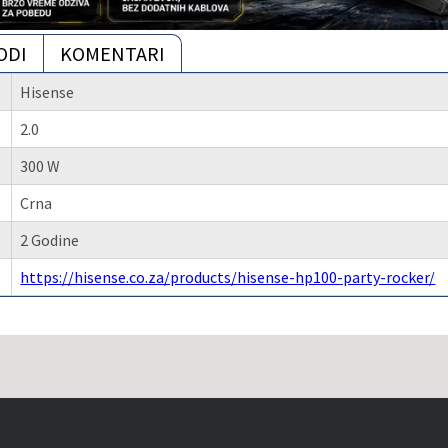
ODI
KOMENTARI
Hisense
2.0
300 W
Crna
2 Godine
https://hisense.co.za/products/hisense-hp100-party-rocker/