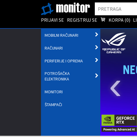
Pretraga
PRIJAVI SE
REGISTRUJ SE
KORPA (
0
)
L
OTVORI
MOBILNI RAČUNARI
PODMENI
OTVORI
RAČUNARI
PODMENI
OTVORI
PERIFERIJE I OPREMA
PODMENI
‹
POTROŠAČKA
OTVORI
ELEKTRONIKA
PODMENI
MONITORI
ŠTAMPAČI