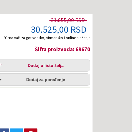
31.655,00 RSD
30.525,00 RSD
*Cena važi za gotovinsko, virmansko i online plaćanje
Šifra proizvoda: 69670
aj
Dodaj u listu želja
u
redi
a
Dodaj za poređenje
Podeli na Facebook-u
Podeli na Twitter-u
Podeli na Pinterest-u