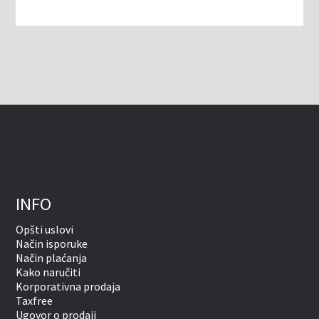
INFO
Opšti uslovi
Način isporuke
Način plaćanja
Kako naručiti
Korporativna prodaja
Taxfree
Ugovor o prodaji