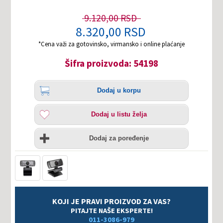
9.120,00 RSD
8.320,00 RSD
*Cena važi za gotovinsko, virmansko i online plaćanje
Šifra proizvoda: 54198
Količina
Dodaj
Dodaj u korpu
u
korpu
Dodaj
Dodaj u listu želja
u
listu
Uporedi
želja
Dodaj za poređenje
KOJI JE PRAVI PROIZVOD ZA VAS?
PITAJTE NAŠE EKSPERTE!
011-3086-979