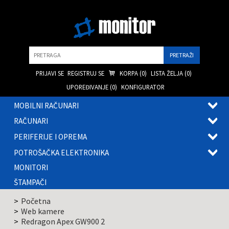
Pretraga
PRIJAVI SE
REGISTRUJ SE
KORPA (
0
)
LISTA ŽELJA (
0
)
UPOREĐIVANJE (
0
)
KONFIGURATOR
MOBILNI RAČUNARI
OTVOR
RAČUNARI
PODME
OTVOR
PERIFERIJE I OPREMA
PODME
OTVOR
POTROŠAČKA ELEKTRONIKA
PODME
OTVOR
MONITORI
PODME
ŠTAMPAČI
Početna
Web kamere
Redragon Apex GW900 2