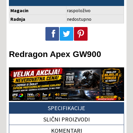
Magacin
raspoloživo
Radnja
nedostupno
Podeli na Facebook-u
Podeli na Twitter-u
Podeli na Pinterest-u
Redragon Apex GW900
SPECIFIKACIJE
SLIČNI PROIZVODI
KOMENTARI