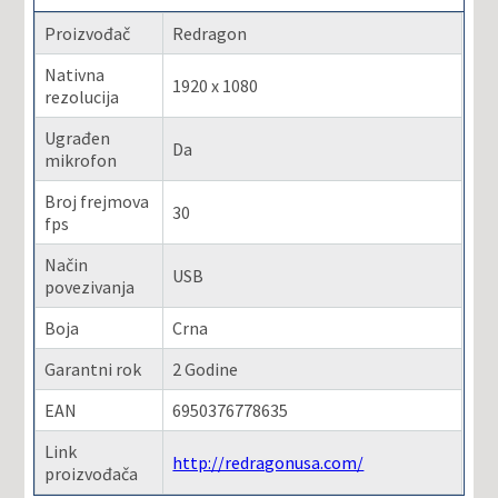
Proizvođač
Redragon
Nativna
1920 x 1080
rezolucija
Ugrađen
Da
mikrofon
Broj frejmova
30
fps
Način
USB
povezivanja
Boja
Crna
Garantni rok
2 Godine
EAN
6950376778635
Link
http://redragonusa.com/
proizvođača