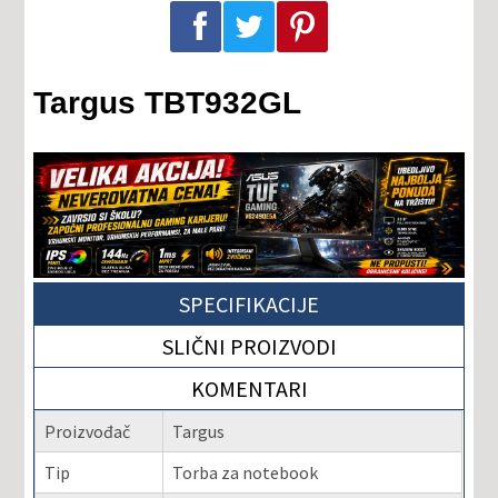
Podeli na Facebook-u
Podeli na Twitter-u
Podeli na Pinterest-u
Targus TBT932GL
SPECIFIKACIJE
SLIČNI PROIZVODI
KOMENTARI
Proizvođač
Targus
Tip
Torba za notebook