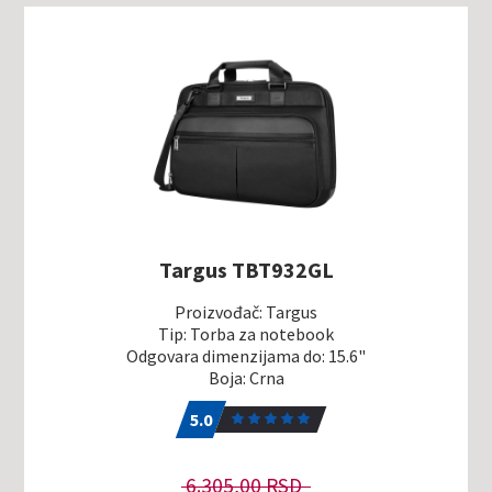
Targus TBT932GL
Proizvođač: Targus
Tip: Torba za notebook
Odgovara dimenzijama do: 15.6"
Boja: Crna
5.0
1
5.0
6.305,00 RSD