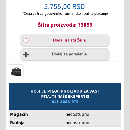
5.755,00 RSD
*Cena važi za gotovinsko, virmansko i online plaćanje
Šifra proizvoda: 73899
Dodaj
Dodaj u listu želja
u
listu
Uporedi
želja
Dodaj za poređenje
KOJI JE PRAVI PROIZVOD ZA VAS?
PITAJTE NAŠE EKSPERTE!
011-3086-979
Magacin
nedostupno
Radnja
nedostupno