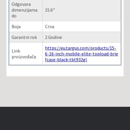
Odgovara
dimenzijama
15.6"
do
Boja
Crna
Garantni rok
2 Godine
https://eu.targus.com/products/15-
Link
6-16-inch-mobile-elite-topload-brie
proizvođača
fcase-black-tbt932gl