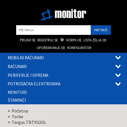
Pretraga
PRIJAVI SE
REGISTRUJ SE
KORPA (
0
)
LISTA ŽELJA (
0
)
UPOREĐIVANJE (
0
)
KONFIGURATOR
MOBILNI RAČUNARI
OTVOR
RAČUNARI
PODME
OTVOR
PERIFERIJE I OPREMA
PODME
OTVOR
POTROŠAČKA ELEKTRONIKA
PODME
OTVOR
MONITORI
PODME
ŠTAMPAČI
Početna
Torbe
Targus TBT932GL