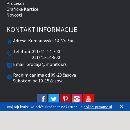
Procesori
Grafičke Kartice
Novosti
KONTAKT INFORMACIJE
Adresa:
Kumanovska 14, Vračar
Telefoni:
011/41-14-700
011/41-14-800
Email:
prodaja@monitor.rs
Radnim danima od 09-20 časova
Subotom od 10-15 časova
facebook
twitter
pinterest
instagram
youtube
×
Ovaj sajt koristi kolačiće. Pročitajte našu stranu o
politici privatnosti
.
Prikazane cene su sa uračunatim PDV-om. Plaćanje
se vrši isključivo u RSD. Monitor System se
maksimalno trudi da sve opise, slike i cene što je
moguće tačnije prikaže. Uključujući sve resurse, a