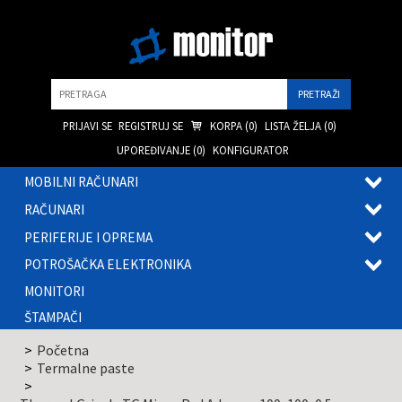
Pretraga
PRIJAVI SE
REGISTRUJ SE
KORPA (
0
)
LISTA ŽELJA (
0
)
UPOREĐIVANJE (
0
)
KONFIGURATOR
MOBILNI RAČUNARI
OTVOR
RAČUNARI
PODME
OTVOR
PERIFERIJE I OPREMA
PODME
OTVOR
POTROŠAČKA ELEKTRONIKA
PODME
OTVOR
MONITORI
PODME
ŠTAMPAČI
Početna
Termalne paste