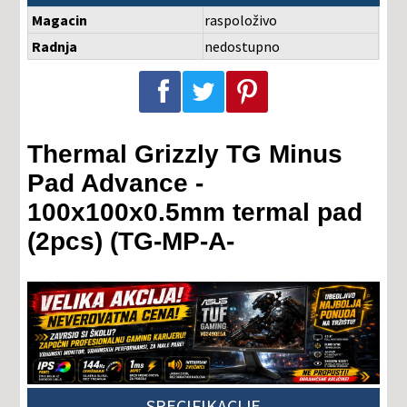
Magacin
raspoloživo
Radnja
nedostupno
Podeli na Facebook-u
Podeli na Twitter-u
Podeli na Pinterest-u
Thermal Grizzly TG Minus
Pad Advance -
100x100x0.5mm termal pad
(2pcs) (TG-MP-A-
SPECIFIKACIJE