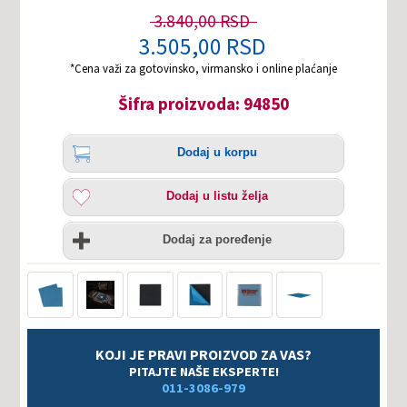
3.840,00 RSD
3.505,00 RSD
*Cena važi za gotovinsko, virmansko i online plaćanje
Šifra proizvoda: 94850
Količina
Dodaj
Dodaj u korpu
u
korpu
Dodaj
Dodaj u listu želja
u
listu
Uporedi
želja
Dodaj za poređenje
KOJI JE PRAVI PROIZVOD ZA VAS?
PITAJTE NAŠE EKSPERTE!
011-3086-979