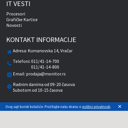
IT VESTI
Procesori
Grafičke Kartice
Novosti
KONTAKT INFORMACIJE
Adresa:
Kumanovska 14, Vračar
Telefoni:
011/41-14-700
011/41-14-800
Email:
prodaja@monitor.rs
Radnim danima od 09-20 časova
Subotom od 10-15 časova
facebook
twitter
pinterest
instagram
youtube
×
Ovaj sajt koristi kolačiće. Pročitajte našu stranu o
politici privatnosti
.
Prikazane cene su sa uračunatim PDV-om. Plaćanje
se vrši isključivo u RSD. Monitor System se