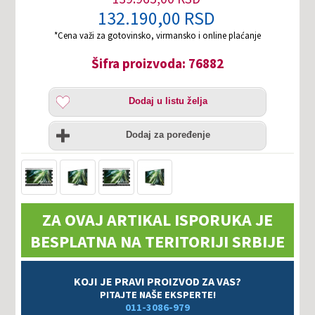
132.190,00 RSD
*Cena važi za gotovinsko, virmansko i online plaćanje
Šifra proizvoda: 76882
Dodaj
Dodaj u listu želja
u
listu
Uporedi
želja
Dodaj za poređenje
ZA OVAJ ARTIKAL ISPORUKA JE
BESPLATNA NA TERITORIJI SRBIJE
KOJI JE PRAVI PROIZVOD ZA VAS?
PITAJTE NAŠE EKSPERTE!
011-3086-979