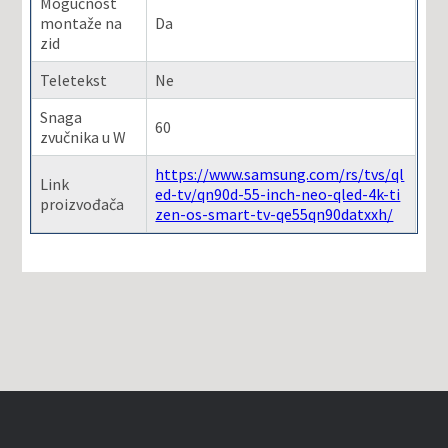
Mogućnost
montaže na
Da
zid
Teletekst
Ne
Snaga
60
zvučnika u W
https://www.samsung.com/rs/tvs/ql
Link
ed-tv/qn90d-55-inch-neo-qled-4k-ti
proizvođača
zen-os-smart-tv-qe55qn90datxxh/