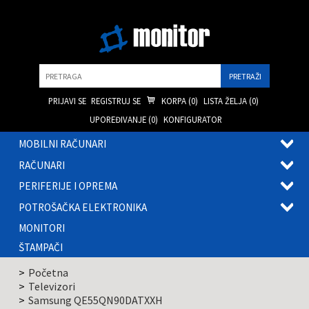
Pretraga
PRIJAVI SE
REGISTRUJ SE
KORPA (
0
)
LISTA ŽELJA (
0
)
UPOREĐIVANJE (
0
)
KONFIGURATOR
MOBILNI RAČUNARI
OTVOR
RAČUNARI
PODME
OTVOR
PERIFERIJE I OPREMA
PODME
OTVOR
POTROŠAČKA ELEKTRONIKA
PODME
OTVOR
MONITORI
PODME
ŠTAMPAČI
Početna
Televizori
Samsung QE55QN90DATXXH