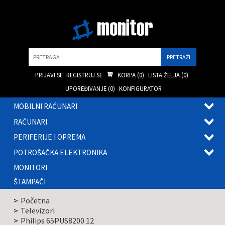
Pretraga
PRIJAVI SE
REGISTRUJ SE
KORPA (
0
)
LISTA ŽELJA (
0
)
UPOREĐIVANJE (
0
)
KONFIGURATOR
MOBILNI RAČUNARI
OTVOR
RAČUNARI
PODME
OTVOR
PERIFERIJE I OPREMA
PODME
OTVOR
POTROŠAČKA ELEKTRONIKA
PODME
OTVOR
MONITORI
PODME
ŠTAMPAČI
Početna
Televizori
Philips 65PUS8200 12