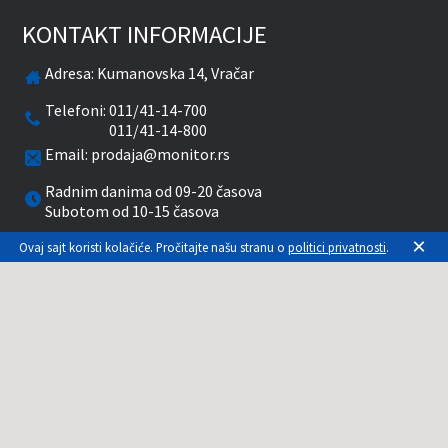
KONTAKT INFORMACIJE
Adresa:
Kumanovska 14, Vračar
Telefoni:
011/41-14-700
011/41-14-800
Email:
prodaja@monitor.rs
Radnim danima od 09-20 časova
Subotom od 10-15 časova
×
Ovaj sajt koristi kolačiće. Pročitajte našu stranu o
politici privatnosti
.
facebook
twitter
pinterest
instagram
youtube
Prikazane cene su sa uračunatim PDV-om. Plaćanje
se vrši isključivo u RSD. Monitor System se
maksimalno trudi da sve opise, slike i cene što je
moguće tačnije prikaže. Uključujući sve resurse, a
zbog komplikovanosti sistema online prodaje, ne
možemo garantovati da su svi podaci na našem
sajtu tačni. Za proveru stanja, opisa, cena ili bilo
koje drugo pitanje, kontaktirajte nas na 011-3086-