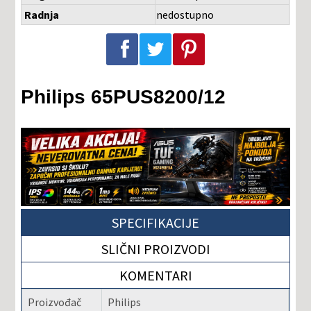
Radnja
nedostupno
Podeli na Facebook-u
Podeli na Twitter-u
Podeli na Pinterest-u
Philips 65PUS8200/12
SPECIFIKACIJE
SLIČNI PROIZVODI
KOMENTARI
Proizvođač
Philips