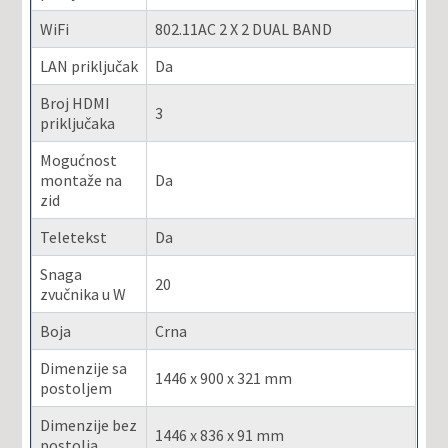
WiFi
802.11AC 2 X 2 DUAL BAND
LAN priključak
Da
Broj HDMI
3
priključaka
Mogućnost
montaže na
Da
zid
Teletekst
Da
Snaga
20
zvučnika u W
Boja
Crna
Dimenzije sa
1446 x 900 x 321 mm
postoljem
Dimenzije bez
1446 x 836 x 91 mm
postolja