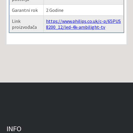
Garantni rok
2 Godine
Link
https://www.philips.co.uk/c-p/65PUS
proizvođača
8200_12/led-4k-ambilight-tv
INFO