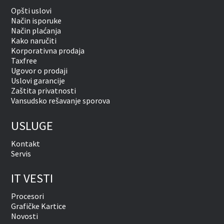
Opšti uslovi
Način isporuke
Način plaćanja
Kako naručiti
Korporativna prodaja
Taxfree
Ugovor o prodaji
Uslovi garancije
Zaštita privatnosti
Vansudsko rešavanje sporova
USLUGE
Kontakt
Servis
IT VESTI
Procesori
Grafičke Kartice
Novosti