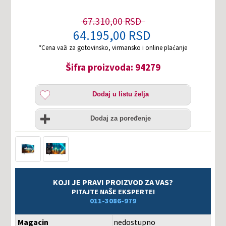
67.310,00 RSD
64.195,00 RSD
*Cena važi za gotovinsko, virmansko i online plaćanje
Šifra proizvoda: 94279
Dodaj
Dodaj u listu želja
u
listu
Uporedi
želja
Dodaj za poređenje
KOJI JE PRAVI PROIZVOD ZA VAS?
PITAJTE NAŠE EKSPERTE!
011-3086-979
Magacin
nedostupno