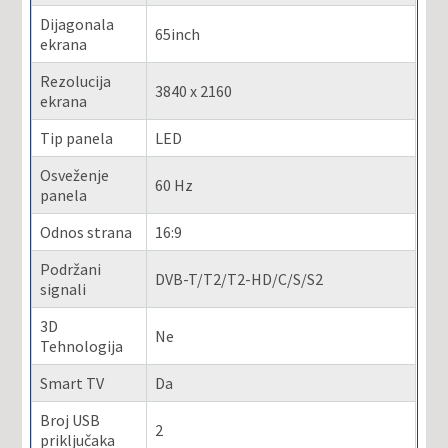
Dijagonala
65inch
ekrana
Rezolucija
3840 x 2160
ekrana
Tip panela
LED
Osveženje
60 Hz
panela
Odnos strana
16:9
Podržani
DVB-T/T2/T2-HD/C/S/S2
signali
3D
Ne
Tehnologija
Smart TV
Da
Broj USB
2
priključaka