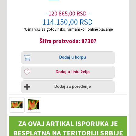
120.865,00 RSD
114.150,00 RSD
*Cena važi za gotovinsko, virmansko i online plaćanje
Šifra proizvoda: 87307
Količina
Dodaj
Dodaj u korpu
u
korpu
Dodaj
Dodaj u listu želja
u
listu
Uporedi
želja
Dodaj za poređenje
ZA OVAJ ARTIKAL ISPORUKA JE
BESPLATNA NA TERITORIJI SRBIJE