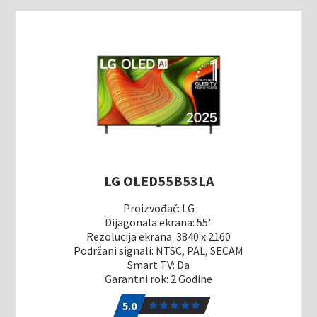
LG OLED55B53LA
Proizvođač: LG
Dijagonala ekrana: 55"
Rezolucija ekrana: 3840 x 2160
Podržani signali: NTSC, PAL, SECAM
Smart TV: Da
Garantni rok: 2 Godine
5.0
1
5.0