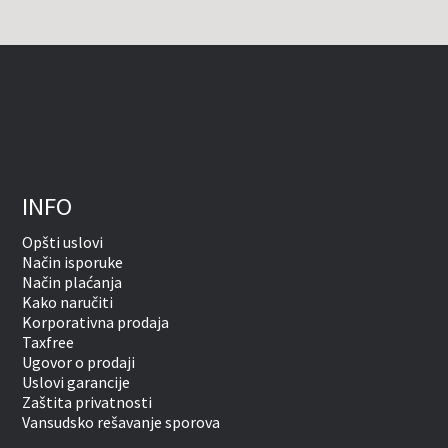
INFO
Opšti uslovi
Način isporuke
Način plaćanja
Kako naručiti
Korporativna prodaja
Taxfree
Ugovor o prodaji
Uslovi garancije
Zaštita privatnosti
Vansudsko rešavanje sporova