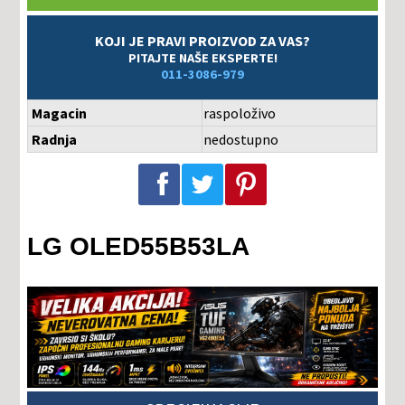
KOJI JE PRAVI PROIZVOD ZA VAS?
PITAJTE NAŠE EKSPERTE!
011-3086-979
Magacin
raspoloživo
Radnja
nedostupno
Podeli na Facebook-u
Podeli na Twitter-u
Podeli na Pinterest-u
LG OLED55B53LA