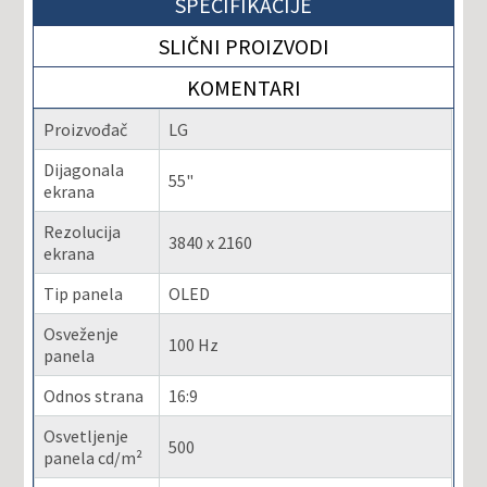
SPECIFIKACIJE
SLIČNI PROIZVODI
KOMENTARI
Proizvođač
LG
Dijagonala
55"
ekrana
Rezolucija
3840 x 2160
ekrana
Tip panela
OLED
Osveženje
100 Hz
panela
Odnos strana
16:9
Osvetljenje
500
panela cd/m²