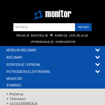
Pretraga
PRIJAVI SE
REGISTRUJ SE
KORPA (
0
)
LISTA ŽELJA (
0
)
UPOREĐIVANJE (
0
)
KONFIGURATOR
MOBILNI RAČUNARI
OTVOR
RAČUNARI
PODME
OTVOR
PERIFERIJE I OPREMA
PODME
OTVOR
POTROŠAČKA ELEKTRONIKA
PODME
OTVOR
MONITORI
PODME
ŠTAMPAČI
Početna
Televizori
LG OLED55B53LA