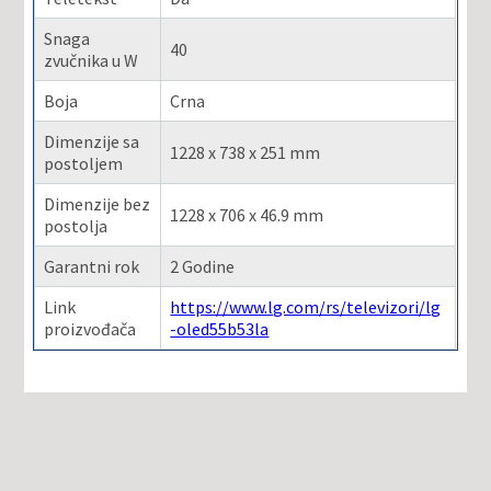
Snaga
40
zvučnika u W
Boja
Crna
Dimenzije sa
1228 x 738 x 251 mm
postoljem
Dimenzije bez
1228 x 706 x 46.9 mm
postolja
Garantni rok
2 Godine
Link
https://www.lg.com/rs/televizori/lg
proizvođača
-oled55b53la