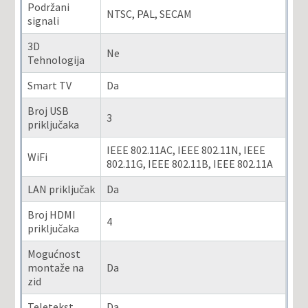
Podržani
NTSC, PAL, SECAM
signali
3D
Ne
Tehnologija
Smart TV
Da
Broj USB
3
priključaka
IEEE 802.11AC, IEEE 802.11N, IEEE
WiFi
802.11G, IEEE 802.11B, IEEE 802.11A
LAN priključak
Da
Broj HDMI
4
priključaka
Mogućnost
montaže na
Da
zid
Teletekst
Da