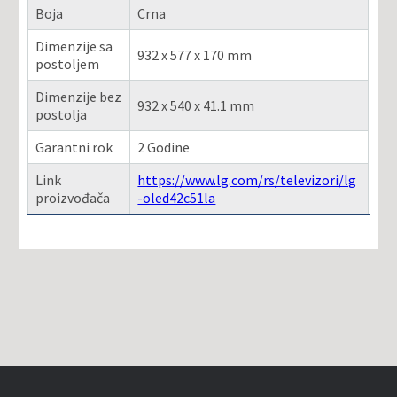
Boja
Crna
Dimenzije sa
932 x 577 x 170 mm
postoljem
Dimenzije bez
932 x 540 x 41.1 mm
postolja
Garantni rok
2 Godine
Link
https://www.lg.com/rs/televizori/lg
proizvođača
-oled42c51la