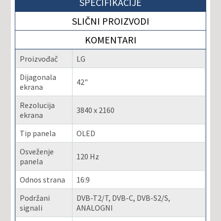
SPECIFIKACIJE
SLIČNI PROIZVODI
KOMENTARI
Proizvođač
LG
Dijagonala
42"
ekrana
Rezolucija
3840 x 2160
ekrana
Tip panela
OLED
Osveženje
120 Hz
panela
Odnos strana
16:9
Podržani
DVB-T2/T, DVB-C, DVB-S2/S,
signali
ANALOGNI