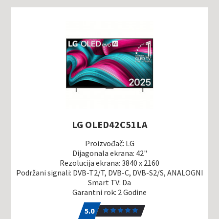
LG OLED42C51LA
Proizvođač: LG
Dijagonala ekrana: 42"
Rezolucija ekrana: 3840 x 2160
Podržani signali: DVB-T2/T, DVB-C, DVB-S2/S, ANALOGNI
Smart TV: Da
Garantni rok: 2 Godine
5.0
1
5.0