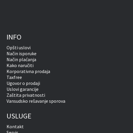
INFO
Opšti uslovi
Način isporuke
Način plaćanja
Kako naručiti
Korporativna prodaja
Taxfree
Ugovor o prodaji
Uslovi garancije
Zaštita privatnosti
Vansudsko rešavanje sporova
USLUGE
Kontakt
Servis