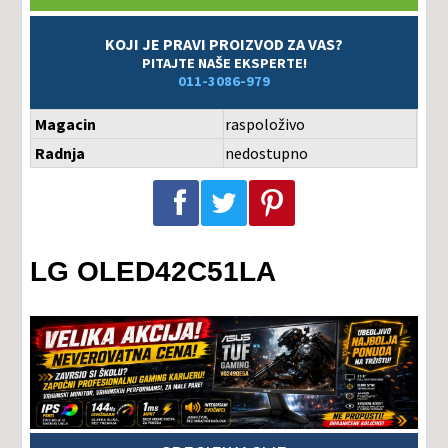
KOJI JE PRAVI PROIZVOD ZA VAS?
PITAJTE NAŠE EKSPERTE!
011-3086-979
Magacin
raspoloživo
Radnja
nedostupno
Podeli na Facebook-u
Podeli na Twitter-u
Podeli na Pinterest-u
LG OLED42C51LA