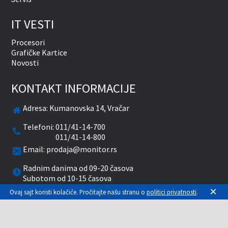
IT VESTI
Procesori
Grafičke Kartice
Novosti
KONTAKT INFORMACIJE
Adresa:
Kumanovska 14, Vračar
Telefoni:
011/41-14-700
011/41-14-800
Email:
prodaja@monitor.rs
Radnim danima od 09-20 časova
Subotom od 10-15 časova
×
Ovaj sajt koristi kolačiće. Pročitajte našu stranu o
politici privatnosti
.
facebook
twitter
pinterest
instagram
youtube