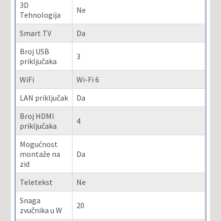
3D
Ne
Tehnologija
Smart TV
Da
Broj USB
3
priključaka
WiFi
Wi-Fi 6
LAN priključak
Da
Broj HDMI
4
priključaka
Mogućnost
montaže na
Da
zid
Teletekst
Ne
Snaga
20
zvučnika u W