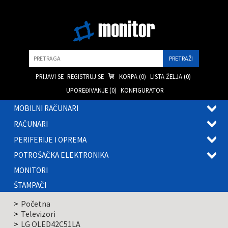
Pretraga
PRIJAVI SE
REGISTRUJ SE
KORPA (
0
)
LISTA ŽELJA (
0
)
UPOREĐIVANJE (
0
)
KONFIGURATOR
MOBILNI RAČUNARI
OTVOR
RAČUNARI
PODME
OTVOR
PERIFERIJE I OPREMA
PODME
OTVOR
POTROŠAČKA ELEKTRONIKA
PODME
OTVOR
MONITORI
PODME
ŠTAMPAČI
Početna
Televizori
LG OLED42C51LA