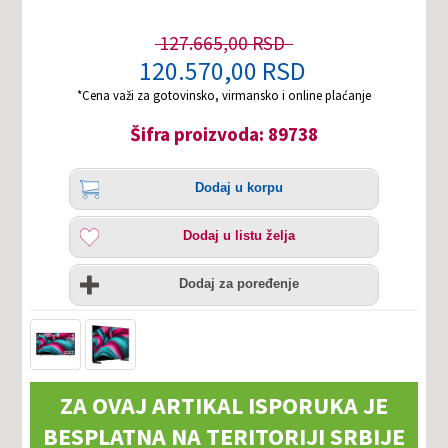
127.665,00 RSD
120.570,00 RSD
*Cena važi za gotovinsko, virmansko i online plaćanje
Šifra proizvoda: 89738
Količina
Dodaj
Dodaj u korpu
u
korpu
Dodaj
Dodaj u listu želja
u
listu
Uporedi
želja
Dodaj za poređenje
ZA OVAJ ARTIKAL ISPORUKA JE
BESPLATNA NA TERITORIJI SRBIJE