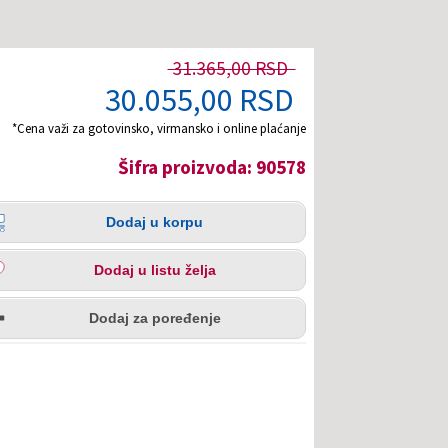
31.365,00 RSD
30.055,00 RSD
*Cena važi za gotovinsko, virmansko i online plaćanje
Šifra proizvoda: 90578
čina
aj
Dodaj u korpu
pu
aj
Dodaj u listu želja
u
redi
a
Dodaj za poređenje