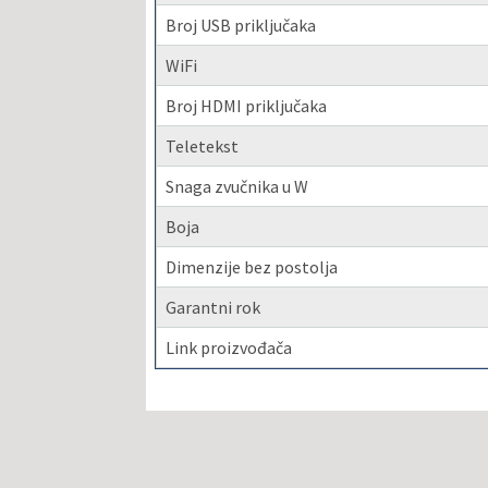
Broj USB priključaka
WiFi
Broj HDMI priključaka
Teletekst
Snaga zvučnika u W
Boja
Dimenzije bez postolja
Garantni rok
Link proizvođača