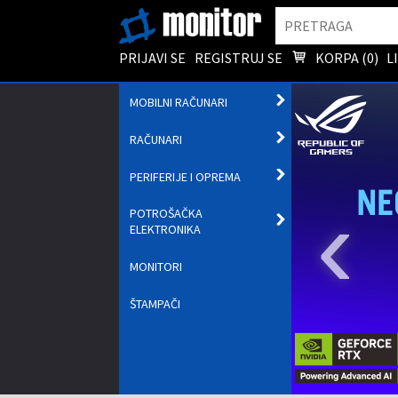
Pretraga
PRIJAVI SE
REGISTRUJ SE
KORPA (
0
)
L
OTVORI
MOBILNI RAČUNARI
PODMENI
OTVORI
RAČUNARI
PODMENI
OTVORI
PERIFERIJE I OPREMA
PODMENI
‹
POTROŠAČKA
OTVORI
ELEKTRONIKA
PODMENI
MONITORI
ŠTAMPAČI