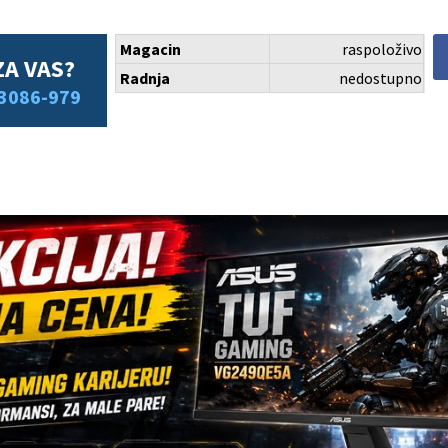
Magacin
raspoloživo
ZA VAS?
Radnja
nedostupno
3086-979