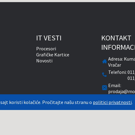
IT VESTI
KONTAKT
INFORMAC
Procesori
Grafičke Kartice
Adresa:
Kuma
Novosti
Vračar
Telefoni:
011
011
Email:
prodaja@mon
Radnim dani
 sajt koristi kolačiće. Pročitajte našu stranu o
politici privatnosti
.
časova
Subotom od 
natim PDV-om. Plaćanje se vrši isključivo u RSD. Monitor System se maksimalno trudi
aže. Uključujući sve resurse, a zbog komplikovanosti sistema online prodaje, ne m
tu tačni. Za proveru stanja, opisa, cena ili bilo koje drugo pitanje, kontaktirajte 