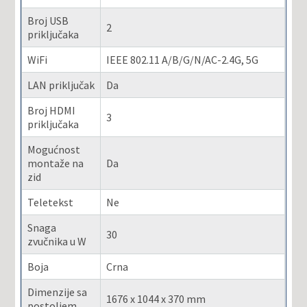
Broj USB
2
priključaka
WiFi
IEEE 802.11 A/B/G/N/AC-2.4G, 5G
LAN priključak
Da
Broj HDMI
3
priključaka
Mogućnost
montaže na
Da
zid
Teletekst
Ne
Snaga
30
zvučnika u W
Boja
Crna
Dimenzije sa
1676 x 1044 x 370 mm
postoljem