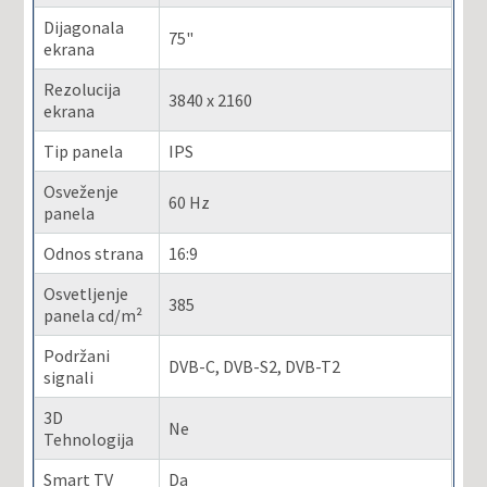
Dijagonala
75"
ekrana
Rezolucija
3840 x 2160
ekrana
Tip panela
IPS
Osveženje
60 Hz
panela
Odnos strana
16:9
Osvetljenje
385
panela cd/m²
Podržani
DVB-C, DVB-S2, DVB-T2
signali
3D
Ne
Tehnologija
Smart TV
Da