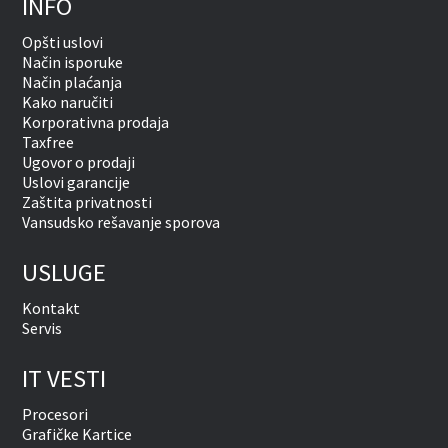
INFO
Opšti uslovi
Način isporuke
Način plaćanja
Kako naručiti
Korporativna prodaja
Taxfree
Ugovor o prodaji
Uslovi garancije
Zaštita privatnosti
Vansudsko rešavanje sporova
USLUGE
Kontakt
Servis
IT VESTI
Procesori
Grafičke Kartice