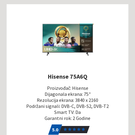
Hisense 75A6Q
Proizvođač: Hisense
Dijagonala ekrana: 75"
Rezolucija ekrana: 3840 x 2160
Podržani signali: DVB-C, DVB-S2, DVB-T2
Smart TV: Da
Garantni rok: 2 Godine
5.0
1
5.0