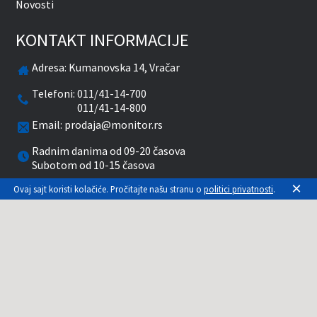
Novosti
KONTAKT INFORMACIJE
Adresa:
Kumanovska 14, Vračar
Telefoni:
011/41-14-700
011/41-14-800
Email:
prodaja@monitor.rs
Radnim danima od 09-20 časova
Subotom od 10-15 časova
×
Ovaj sajt koristi kolačiće. Pročitajte našu stranu o
politici privatnosti
.
facebook
twitter
pinterest
instagram
youtube
Prikazane cene su sa uračunatim PDV-om. Plaćanje
se vrši isključivo u RSD. Monitor System se
maksimalno trudi da sve opise, slike i cene što je
moguće tačnije prikaže. Uključujući sve resurse, a
zbog komplikovanosti sistema online prodaje, ne
možemo garantovati da su svi podaci na našem
sajtu tačni. Za proveru stanja, opisa, cena ili bilo