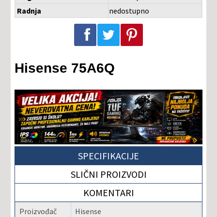
Radnja
nedostupno
Podeli na Facebook-u
Podeli na Twitter-u
Podeli na Pinterest-u
Hisense 75A6Q
SPECIFIKACIJE
SLIČNI PROIZVODI
KOMENTARI
Proizvođač
Hisense