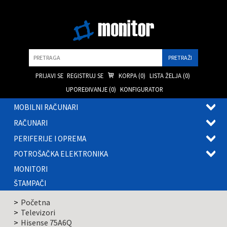
Pretraga
PRIJAVI SE
REGISTRUJ SE
KORPA (
0
)
LISTA ŽELJA (
0
)
UPOREĐIVANJE (
0
)
KONFIGURATOR
MOBILNI RAČUNARI
OTVOR
RAČUNARI
PODME
OTVOR
PERIFERIJE I OPREMA
PODME
OTVOR
POTROŠAČKA ELEKTRONIKA
PODME
OTVOR
MONITORI
PODME
ŠTAMPAČI
Početna
Televizori
Hisense 75A6Q