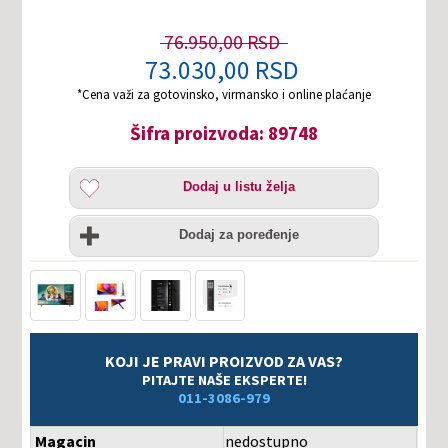
76.950,00 RSD
73.030,00 RSD
*Cena važi za gotovinsko, virmansko i online plaćanje
Šifra proizvoda: 89748
Dodaj
Dodaj u listu želja
u
listu
Uporedi
želja
Dodaj za poređenje
KOJI JE PRAVI PROIZVOD ZA VAS?
PITAJTE NAŠE EKSPERTE!
011-3086-979
Magacin
nedostupno