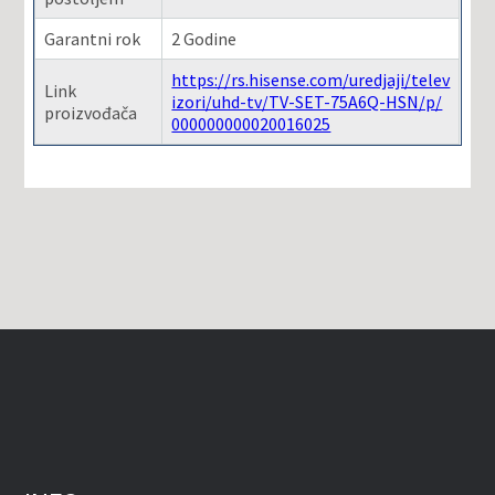
Garantni rok
2 Godine
https://rs.hisense.com/uredjaji/telev
Link
izori/uhd-tv/TV-SET-75A6Q-HSN/p/
proizvođača
000000000020016025