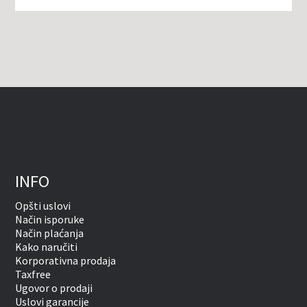
INFO
Opšti uslovi
Način isporuke
Način plaćanja
Kako naručiti
Korporativna prodaja
Taxfree
Ugovor o prodaji
Uslovi garancije