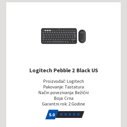
Logitech Pebble 2 Black US
Proizvođač: Logitech
Pakovanje: Tastatura
Način povezivanja: Bežični
Boja: Crna
Garantni rok: 2 Godine
5.0
1
5.0