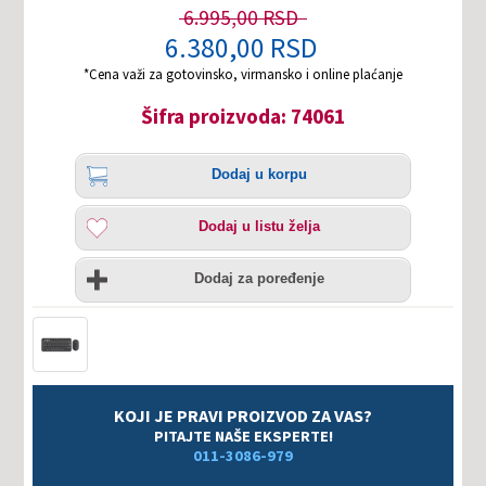
6.995,00 RSD
6.380,00 RSD
*Cena važi za gotovinsko, virmansko i online plaćanje
Šifra proizvoda: 74061
Količina
Dodaj
Dodaj u korpu
u
korpu
Dodaj
Dodaj u listu želja
u
listu
Uporedi
želja
Dodaj za poređenje
KOJI JE PRAVI PROIZVOD ZA VAS?
PITAJTE NAŠE EKSPERTE!
011-3086-979