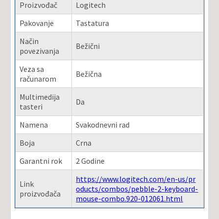
Proizvođač
Logitech
Pakovanje
Tastatura
Način
Bežični
povezivanja
Veza sa
Bežična
računarom
Multimedija
Da
tasteri
Namena
Svakodnevni rad
Boja
Crna
Garantni rok
2 Godine
https://www.logitech.com/en-us/pr
Link
oducts/combos/pebble-2-keyboard-
proizvođača
mouse-combo.920-012061.html