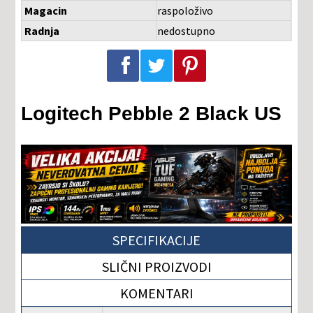
Magacin
raspoloživo
Radnja
nedostupno
Podeli na Facebook-u
Podeli na Twitter-u
Podeli na Pinterest-u
Logitech Pebble 2 Black US
SPECIFIKACIJE
SLIČNI PROIZVODI
KOMENTARI