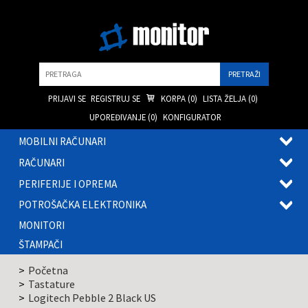
Pretraga
PRIJAVI SE
REGISTRUJ SE
KORPA (
0
)
LISTA ŽELJA (
0
)
UPOREĐIVANJE (
0
)
KONFIGURATOR
MOBILNI RAČUNARI
OTVOR
RAČUNARI
PODME
OTVOR
PERIFERIJE I OPREMA
PODME
OTVOR
POTROŠAČKA ELEKTRONIKA
PODME
OTVOR
MONITORI
PODME
ŠTAMPAČI
Početna
Tastature
Logitech Pebble 2 Black US