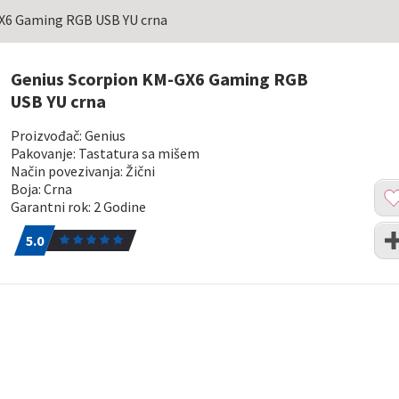
X6 Gaming RGB USB YU crna
Genius Scorpion KM-GX6 Gaming RGB
USB YU crna
Proizvođač: Genius
Pakovanje: Tastatura sa mišem
Način povezivanja: Žični
Dod
Boja: Crna
u
Garantni rok: 2 Godine
list
5.0
1
Upo
želj
5.0