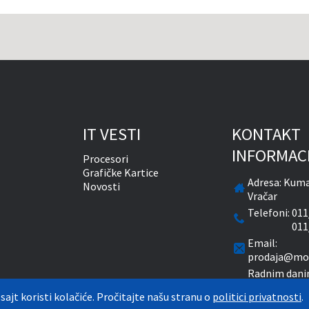
IT VESTI
KONTAKT
INFORMAC
Procesori
Grafičke Kartice
Adresa:
Kuma
Novosti
Vračar
Telefoni:
011
011
Email:
prodaja@mon
Radnim dani
časova
 sajt koristi kolačiće. Pročitajte našu stranu o
politici privatnosti
.
Subotom od 