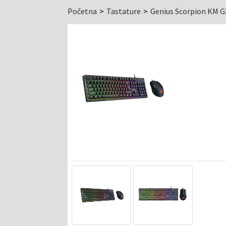
Početna
Tastature
Genius Scorpion KM G