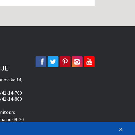
facebook
twitter
pinterest
instagram
youtube
IJE
novska 14,
/41-14-700
/41-14-800
itor.rs
ma od 09-20
×
10-15 časova