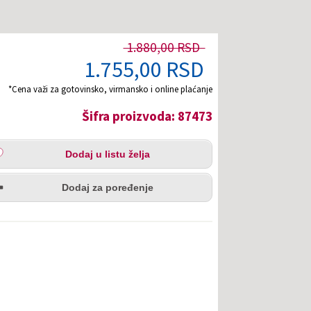
1.880,00 RSD
1.755,00 RSD
*Cena važi za gotovinsko, virmansko i online plaćanje
Šifra proizvoda: 87473
aj
Dodaj u listu želja
u
redi
a
Dodaj za poređenje