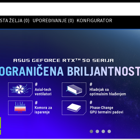
ISTA ŽELJA (
0
)
UPOREĐIVANJE (
0
)
KONFIGURATOR