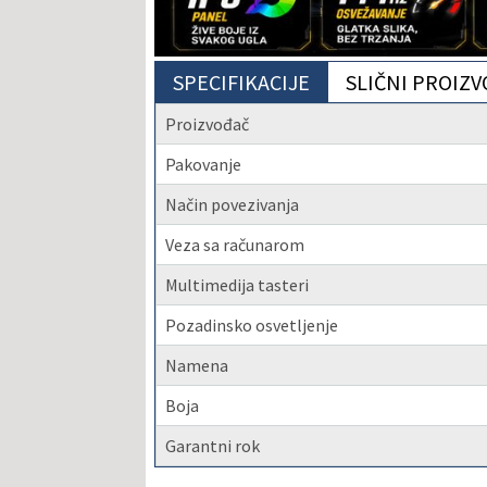
SPECIFIKACIJE
SLIČNI PROIZV
Proizvođač
Pakovanje
Način povezivanja
Veza sa računarom
Multimedija tasteri
Pozadinsko osvetljenje
Namena
Boja
Garantni rok