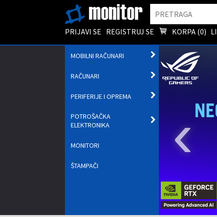
Pretraga
PRIJAVI SE
REGISTRUJ SE
KORPA (
0
)
L
OTVORI
MOBILNI RAČUNARI
PODMENI
OTVORI
RAČUNARI
PODMENI
OTVORI
PERIFERIJE I OPREMA
PODMENI
‹
POTROŠAČKA
OTVORI
ELEKTRONIKA
PODMENI
MONITORI
ŠTAMPAČI