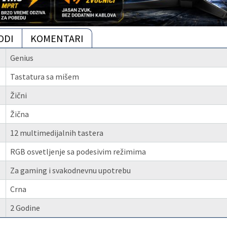
ODI
KOMENTARI
Genius
Tastatura sa mišem
Žični
Žična
12 multimedijalnih tastera
RGB osvetljenje sa podesivim režimima
Za gaming i svakodnevnu upotrebu
Crna
2 Godine