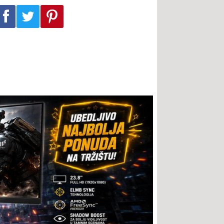
Podeli na Facebook-u
Podeli na Twitter-u
Podeli na Pinterest-u