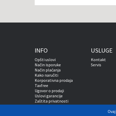
INFO
USLUGE
Opšti uslovi
Kontakt
Način isporuke
Servis
Način plaćanja
Kako naručiti
Korporativna prodaja
Taxfree
Ugovor o prodaji
Uslovi garancije
Zaštita privatnosti
Vansudsko rešavanje sporova
Ovaj