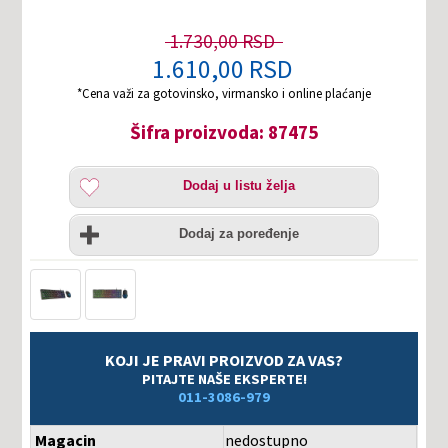
1.730,00 RSD
1.610,00 RSD
*Cena važi za gotovinsko, virmansko i online plaćanje
Šifra proizvoda: 87475
Dodaj
Dodaj u listu želja
u
listu
Uporedi
želja
Dodaj za poređenje
KOJI JE PRAVI PROIZVOD ZA VAS?
PITAJTE NAŠE EKSPERTE!
011-3086-979
Magacin
nedostupno