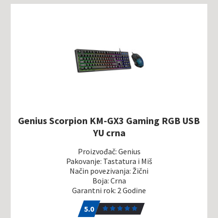
Genius Scorpion KM-GX3 Gaming RGB USB
YU crna
Proizvođač: Genius
Pakovanje: Tastatura i Miš
Način povezivanja: Žični
Boja: Crna
Garantni rok: 2 Godine
5.0
1
5.0