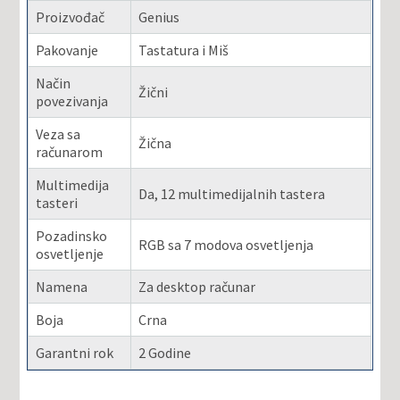
Proizvođač
Genius
Pakovanje
Tastatura i Miš
Način
Žični
povezivanja
Veza sa
Žična
računarom
Multimedija
Da, 12 multimedijalnih tastera
tasteri
Pozadinsko
RGB sa 7 modova osvetljenja
osvetljenje
Namena
Za desktop računar
Boja
Crna
Garantni rok
2 Godine