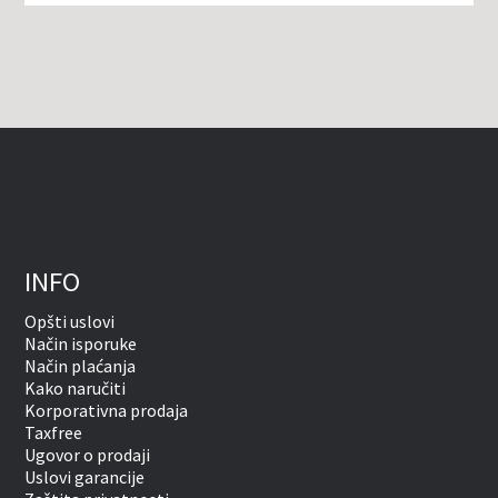
INFO
Opšti uslovi
Način isporuke
Način plaćanja
Kako naručiti
Korporativna prodaja
Taxfree
Ugovor o prodaji
Uslovi garancije