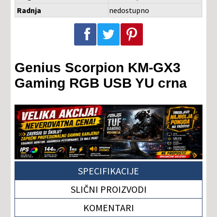
Radnja
nedostupno
Podeli na Facebook-u
Podeli na Twitter-u
Podeli na Pinterest-u
Genius Scorpion KM-GX3
Gaming RGB USB YU crna
SPECIFIKACIJE
SLIČNI PROIZVODI
KOMENTARI