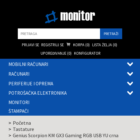
Pretraga
PRIJAVI SE
REGISTRUJ SE
KORPA (
0
)
LISTA ŽELJA (
0
)
UPOREĐIVANJE (
0
)
KONFIGURATOR
MOBILNI RAČUNARI
OTVOR
RAČUNARI
PODME
OTVOR
PERIFERIJE I OPREMA
PODME
OTVOR
POTROŠAČKA ELEKTRONIKA
PODME
OTVOR
MONITORI
PODME
ŠTAMPAČI
Početna
Tastature
Genius Scorpion KM GX3 Gaming RGB USB YU crna