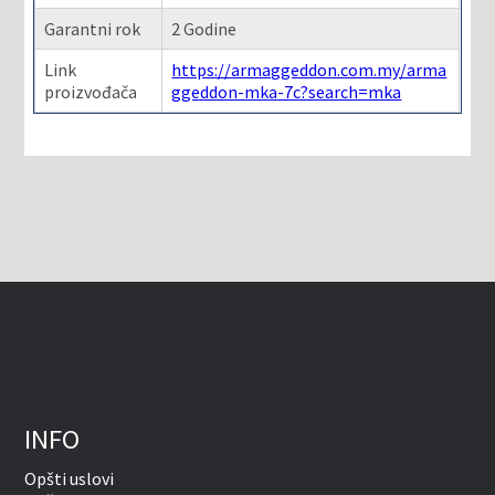
Garantni rok
2 Godine
Link
https://armaggeddon.com.my/arma
proizvođača
ggeddon-mka-7c?search=mka
INFO
Opšti uslovi