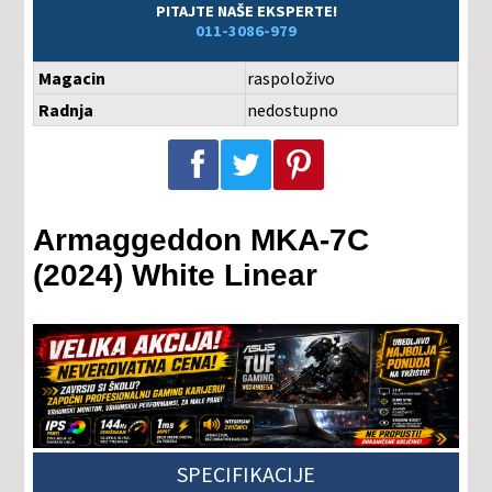
PITAJTE NAŠE EKSPERTE!
011-3086-979
Magacin
raspoloživo
Radnja
nedostupno
Podeli na Facebook-u
Podeli na Twitter-u
Podeli na Pinterest-u
Armaggeddon MKA-7C
(2024) White Linear
SPECIFIKACIJE