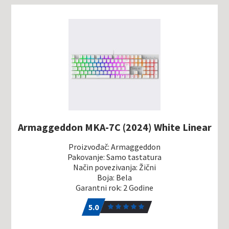
Armaggeddon MKA-7C (2024) White Linear
Proizvođač: Armaggeddon
Pakovanje: Samo tastatura
Način povezivanja: Žični
Boja: Bela
Garantni rok: 2 Godine
5.0
1
5.0