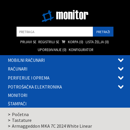
Pretraga
PRIJAVI SE
REGISTRUJ SE
KORPA (
0
)
LISTA ŽELJA (
0
)
UPOREĐIVANJE (
0
)
KONFIGURATOR
MOBILNI RAČUNARI
OTVOR
RAČUNARI
PODME
OTVOR
PERIFERIJE I OPREMA
PODME
OTVOR
POTROŠAČKA ELEKTRONIKA
PODME
OTVOR
MONITORI
PODME
ŠTAMPAČI
Početna
Tastature
Armaggeddon MKA 7C 2024 White Linear