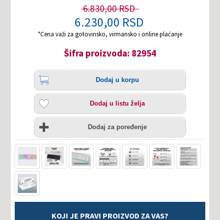
6.830,00 RSD
6.230,00 RSD
*Cena važi za gotovinsko, virmansko i online plaćanje
Šifra proizvoda: 82954
Količina
Dodaj
Dodaj u korpu
u
korpu
Dodaj
Dodaj u listu želja
u
listu
Uporedi
želja
Dodaj za poređenje
KOJI JE PRAVI PROIZVOD ZA VAS?