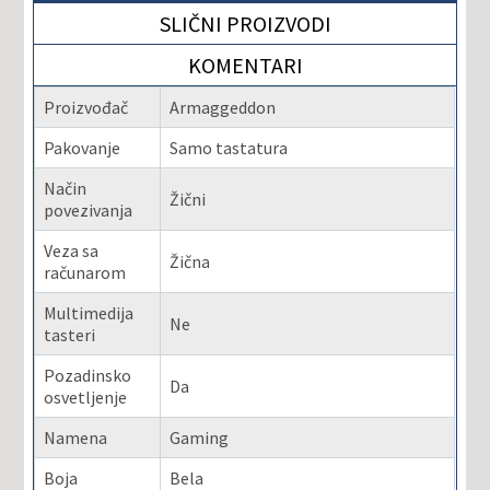
SLIČNI PROIZVODI
KOMENTARI
Proizvođač
Armaggeddon
Pakovanje
Samo tastatura
Način
Žični
povezivanja
Veza sa
Žična
računarom
Multimedija
Ne
tasteri
Pozadinsko
Da
osvetljenje
Namena
Gaming
Boja
Bela