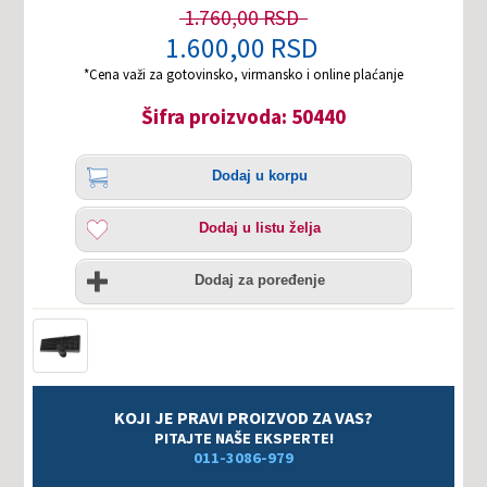
1.760,00 RSD
1.600,00 RSD
*Cena važi za gotovinsko, virmansko i online plaćanje
Šifra proizvoda: 50440
Količina
Dodaj
Dodaj u korpu
u
korpu
Dodaj
Dodaj u listu želja
u
listu
Uporedi
želja
Dodaj za poređenje
KOJI JE PRAVI PROIZVOD ZA VAS?
PITAJTE NAŠE EKSPERTE!
011-3086-979