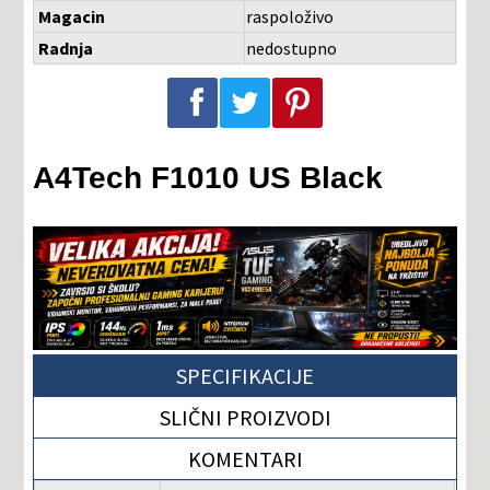
Magacin
raspoloživo
Radnja
nedostupno
Podeli na Facebook-u
Podeli na Twitter-u
Podeli na Pinterest-u
A4Tech F1010 US Black
SPECIFIKACIJE
SLIČNI PROIZVODI
KOMENTARI