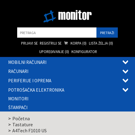
Pretraga
PRIJAVI SE
REGISTRUJ SE
KORPA (
0
)
LISTA ŽELJA (
0
)
UPOREĐIVANJE (
0
)
KONFIGURATOR
MOBILNI RAČUNARI
OTVOR
RAČUNARI
PODME
OTVOR
PERIFERIJE I OPREMA
PODME
OTVOR
POTROŠAČKA ELEKTRONIKA
PODME
OTVOR
MONITORI
PODME
ŠTAMPAČI
Početna
Tastature
A4Tech F1010 US