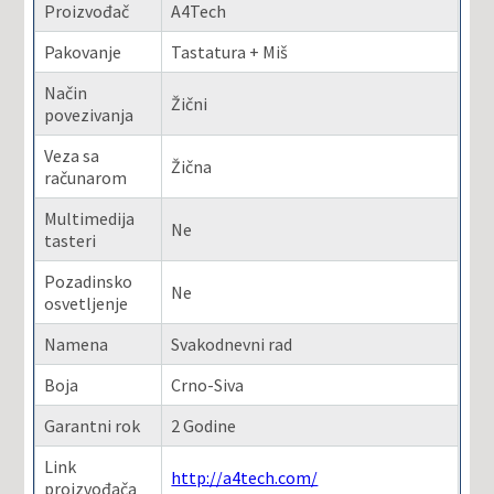
Proizvođač
A4Tech
Pakovanje
Tastatura + Miš
Način
Žični
povezivanja
Veza sa
Žična
računarom
Multimedija
Ne
tasteri
Pozadinsko
Ne
osvetljenje
Namena
Svakodnevni rad
Boja
Crno-Siva
Garantni rok
2 Godine
Link
http://a4tech.com/
proizvođača