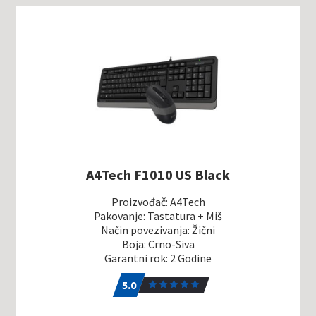
A4Tech F1010 US Black
Proizvođač: A4Tech
Pakovanje: Tastatura + Miš
Način povezivanja: Žični
Boja: Crno-Siva
Garantni rok: 2 Godine
5.0
1
5.0