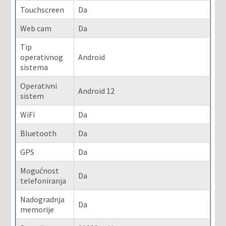
Touchscreen
Da
Web cam
Da
Tip
operativnog
Android
sistema
Operativni
Android 12
sistem
WiFi
Da
Bluetooth
Da
GPS
Da
Mogućnost
Da
telefoniranja
Nadogradnja
Da
memorije