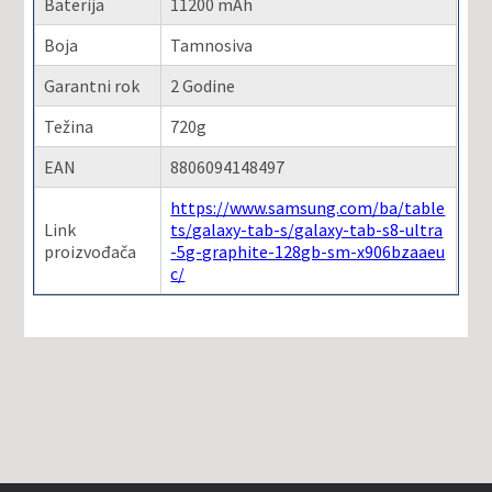
Baterija
11200 mAh
Boja
Tamnosiva
Garantni rok
2 Godine
Težina
720g
EAN
8806094148497
https://www.samsung.com/ba/table
Link
ts/galaxy-tab-s/galaxy-tab-s8-ultra
proizvođača
-5g-graphite-128gb-sm-x906bzaaeu
c/