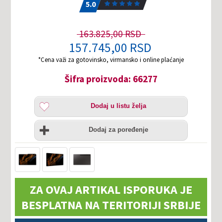
5.0
163.825,00 RSD
157.745,00 RSD
*Cena važi za gotovinsko, virmansko i online plaćanje
Šifra proizvoda: 66277
Dodaj
Dodaj u listu želja
u
listu
Uporedi
želja
Dodaj za poređenje
ZA OVAJ ARTIKAL ISPORUKA JE
BESPLATNA NA TERITORIJI SRBIJE