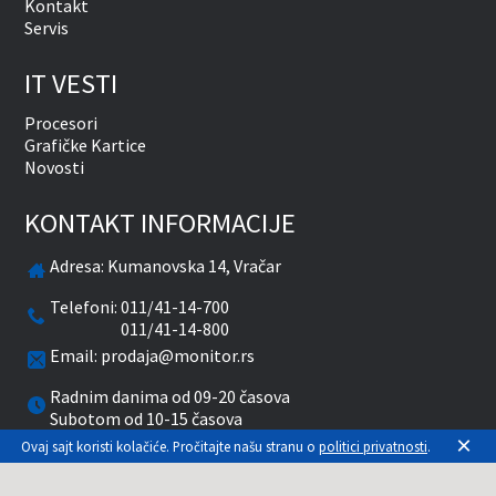
Kontakt
Servis
IT VESTI
Procesori
Grafičke Kartice
Novosti
KONTAKT INFORMACIJE
Adresa:
Kumanovska 14, Vračar
Telefoni:
011/41-14-700
011/41-14-800
Email:
prodaja@monitor.rs
Radnim danima od 09-20 časova
Subotom od 10-15 časova
×
Ovaj sajt koristi kolačiće. Pročitajte našu stranu o
politici privatnosti
.
facebook
twitter
pinterest
instagram
youtube