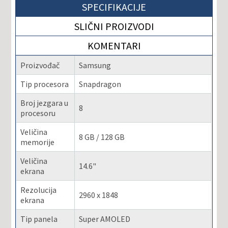
SPECIFIKACIJE
SLIČNI PROIZVODI
KOMENTARI
Proizvođač
Samsung
Tip procesora
Snapdragon
Broj jezgara u
8
procesoru
Veličina
8 GB / 128 GB
memorije
Veličina
14.6"
ekrana
Rezolucija
2960 x 1848
ekrana
Tip panela
Super AMOLED