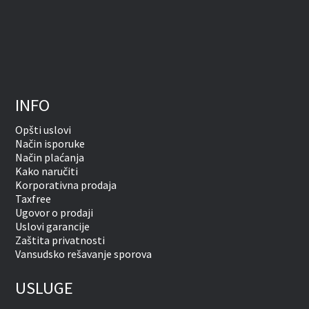
INFO
Opšti uslovi
Način isporuke
Način plaćanja
Kako naručiti
Korporativna prodaja
Taxfree
Ugovor o prodaji
Uslovi garancije
Zaštita privatnosti
Vansudsko rešavanje sporova
USLUGE