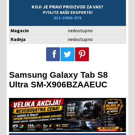
KOJI JE PRAVI PROIZVOD ZA VAS?
PITAJTE NAŠE EKSPERTE!
011-3086-979
Magacin
nedostupno
Radnja
nedostupno
Podeli na Facebook-u
Podeli na Twitter-u
Podeli na Pinterest-u
Samsung Galaxy Tab S8
Ultra SM-X906BZAAEUC