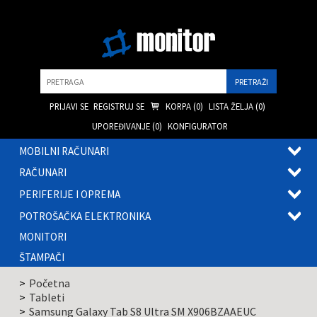
Pretraga
PRIJAVI SE
REGISTRUJ SE
KORPA (
0
)
LISTA ŽELJA (
0
)
UPOREĐIVANJE (
0
)
KONFIGURATOR
MOBILNI RAČUNARI
OTVOR
RAČUNARI
PODME
OTVOR
PERIFERIJE I OPREMA
PODME
OTVOR
POTROŠAČKA ELEKTRONIKA
PODME
OTVOR
MONITORI
PODME
ŠTAMPAČI
Početna
Tableti
Samsung Galaxy Tab S8 Ultra SM X906BZAAEUC