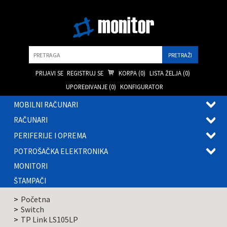
Pretraga
PRIJAVI SE
REGISTRUJ SE
KORPA (
0
)
LISTA ŽELJA (
0
)
UPOREĐIVANJE (
0
)
KONFIGURATOR
MOBILNI RAČUNARI
OTVOR
RAČUNARI
PODME
OTVOR
PERIFERIJE I OPREMA
PODME
OTVOR
POTROŠAČKA ELEKTRONIKA
PODME
OTVOR
MONITORI
PODME
ŠTAMPAČI
Početna
Switch
TP Link LS105LP