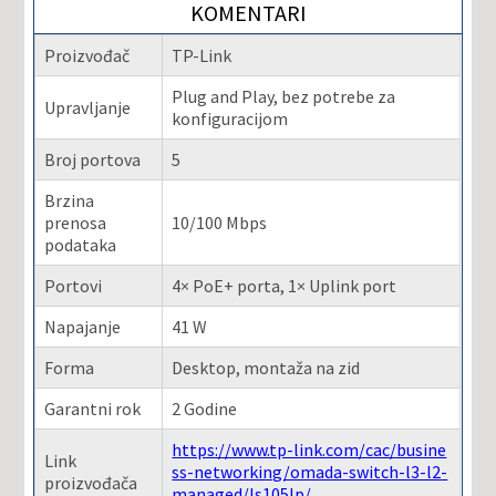
KOMENTARI
Proizvođač
TP-Link
Plug and Play, bez potrebe za
Upravljanje
konfiguracijom
Broj portova
5
Brzina
prenosa
10/100 Mbps
podataka
Portovi
4× PoE+ porta, 1× Uplink port
Napajanje
41 W
Forma
Desktop, montaža na zid
Garantni rok
2 Godine
https://www.tp-link.com/cac/busine
Link
ss-networking/omada-switch-l3-l2-
proizvođača
managed/ls105lp/