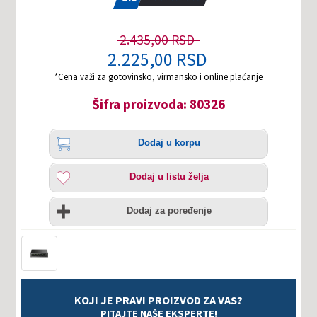
2.435,00 RSD
2.225,00 RSD
*Cena važi za gotovinsko, virmansko i online plaćanje
Šifra proizvoda: 80326
Količina
Dodaj
Dodaj u korpu
u
korpu
Dodaj
Dodaj u listu želja
u
listu
Uporedi
želja
Dodaj za poređenje
KOJI JE PRAVI PROIZVOD ZA VAS?
PITAJTE NAŠE EKSPERTE!