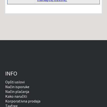
INFO
Opšti uslovi
Način isporuke
Način plaćanja
Kako naručiti
Korporativna prodaja
Taxfree