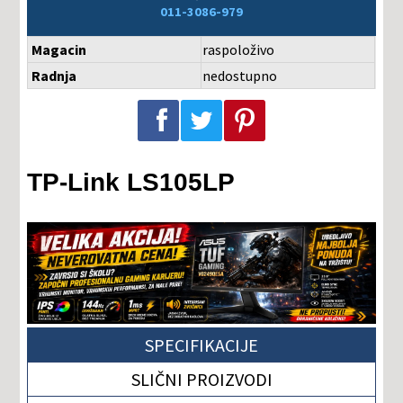
011-3086-979
Magacin
raspoloživo
Radnja
nedostupno
Podeli na Facebook-u
Podeli na Twitter-u
Podeli na Pinterest-u
TP-Link LS105LP
SPECIFIKACIJE
SLIČNI PROIZVODI