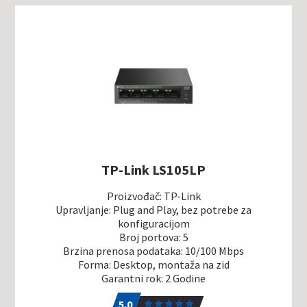
TP-Link LS105LP
Proizvođač: TP-Link
Upravljanje: Plug and Play, bez potrebe za
konfiguracijom
Broj portova: 5
Brzina prenosa podataka: 10/100 Mbps
Forma: Desktop, montaža na zid
Garantni rok: 2 Godine
5.0
1
5.0