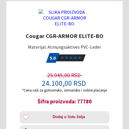
Cougar CGR-ARMOR ELITE-BO
Materijal: Atmungsaktives PVC-Leder
5.0
1
5.0
25.945,00 RSD
24.100,00 RSD
*Cena važi za gotovinsko, virmansko i online plaćanje
Šifra proizvoda: 77780
Dodaj
Dodaj u listu želja
u
listu
Uporedi