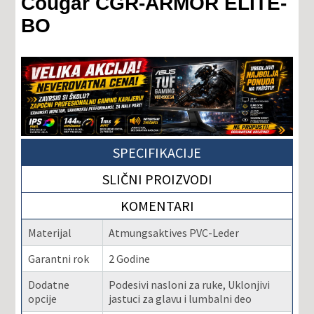
Cougar CGR-ARMOR ELITE-
BO
SPECIFIKACIJE
SLIČNI PROIZVODI
KOMENTARI
Materijal
Atmungsaktives PVC-Leder
Garantni rok
2 Godine
Dodatne
Podesivi nasloni za ruke, Uklonjivi
opcije
jastuci za glavu i lumbalni deo