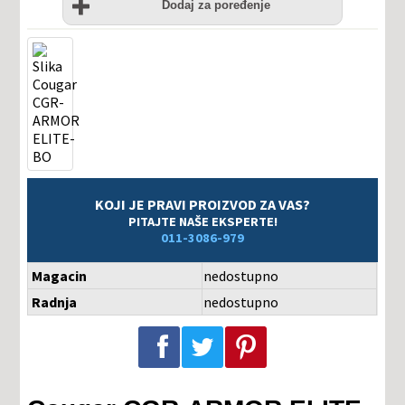
želja
Dodaj za poređenje
KOJI JE PRAVI PROIZVOD ZA VAS?
PITAJTE NAŠE EKSPERTE!
011-3086-979
Magacin
nedostupno
Radnja
nedostupno
Podeli na Facebook-u
Podeli na Twitter-u
Podeli na Pinterest-u