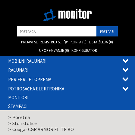
Pretraga
PRIJAVI SE
REGISTRUJ SE
KORPA (
0
)
LISTA ŽELJA (
0
)
UPOREĐIVANJE (
0
)
KONFIGURATOR
MOBILNI RAČUNARI
OTVOR
RAČUNARI
PODME
OTVOR
PERIFERIJE I OPREMA
PODME
OTVOR
POTROŠAČKA ELEKTRONIKA
PODME
OTVOR
MONITORI
PODME
ŠTAMPAČI
Početna
Sto i stolice
Cougar CGR ARMOR ELITE BO