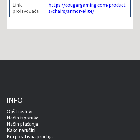
Link
https://cougargaming.com/product
proizvođača
s/chairs/armor-elite/
INFO
Opšti uslovi
Način isporuke
Način plaćanja
Kako naručiti
Korporativna prodaja