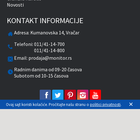
Novosti
KONTAKT INFORMACIJE
Adresa:
Kumanovska 14, Vračar
Telefoni:
011/41-14-700
011/41-14-800
Email:
prodaja@monitor.rs
Radnim danima od 09-20 časova
Subotom od 10-15 časova
facebook
twitter
pinterest
instagram
youtube
×
Ovaj sajt koristi kolačiće. Pročitajte našu stranu o
politici privatnosti
.
Prikazane cene su sa uračunatim PDV-om. Plaćanje
se vrši isključivo u RSD. Monitor System se
maksimalno trudi da sve opise, slike i cene što je
moguće tačnije prikaže. Uključujući sve resurse, a
zbog komplikovanosti sistema online prodaje, ne
možemo garantovati da su svi podaci na našem