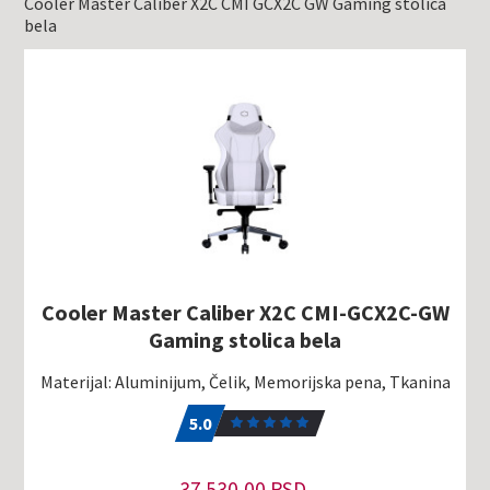
Cooler Master Caliber X2C CMI GCX2C GW Gaming stolica
bela
Cooler Master Caliber X2C CMI-GCX2C-GW
Gaming stolica bela
Materijal: Aluminijum, Čelik, Memorijska pena, Tkanina
5.0
1
5.0
37.530,00 RSD