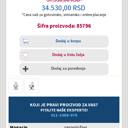
34.530,00 RSD
*Cena važi za gotovinsko, virmansko i online plaćanje
Šifra proizvoda: 85796
Količina
Dodaj
Dodaj u korpu
u
korpu
Dodaj
Dodaj u listu želja
u
listu
Uporedi
želja
Dodaj za poređenje
KOJI JE PRAVI PROIZVOD ZA VAS?
PITAJTE NAŠE EKSPERTE!
011-3086-979
Magacin
raspoloživo