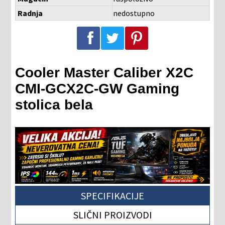
Radnja
nedostupno
Podeli na Facebook-u
Podeli na Twitter-u
Podeli na Pinterest-u
Cooler Master Caliber X2C
CMI-GCX2C-GW Gaming
stolica bela
SPECIFIKACIJE
SLIČNI PROIZVODI