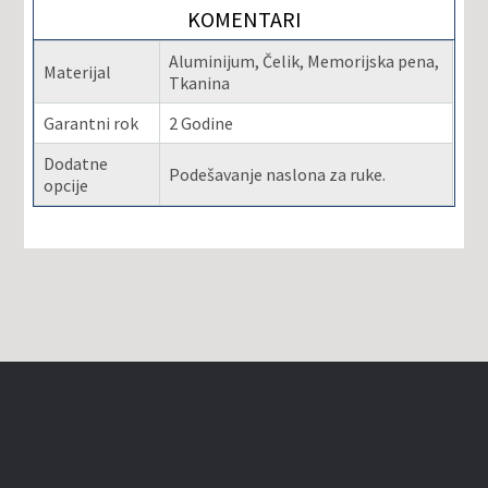
KOMENTARI
Aluminijum, Čelik, Memorijska pena,
Materijal
Tkanina
Garantni rok
2 Godine
Dodatne
Podešavanje naslona za ruke.
opcije