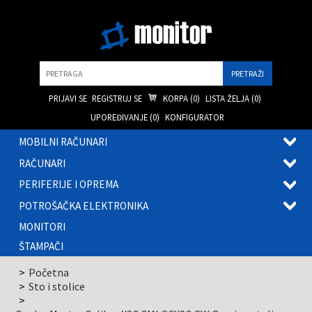
Pretraga
PRIJAVI SE
REGISTRUJ SE
KORPA (
0
)
LISTA ŽELJA (
0
)
UPOREĐIVANJE (
0
)
KONFIGURATOR
MOBILNI RAČUNARI
OTVOR
RAČUNARI
PODME
OTVOR
PERIFERIJE I OPREMA
PODME
OTVOR
POTROŠAČKA ELEKTRONIKA
PODME
OTVOR
MONITORI
PODME
ŠTAMPAČI
Početna
Sto i stolice