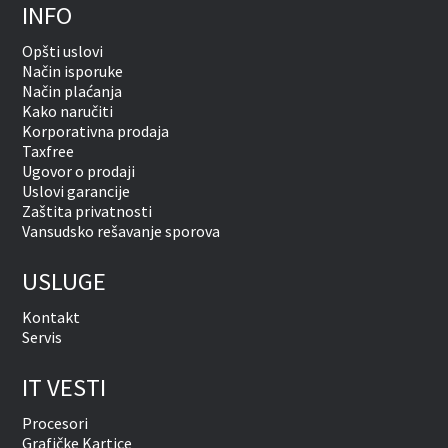
INFO
Opšti uslovi
Način isporuke
Način plaćanja
Kako naručiti
Korporativna prodaja
Taxfree
Ugovor o prodaji
Uslovi garancije
Zaštita privatnosti
Vansudsko rešavanje sporova
USLUGE
Kontakt
Servis
IT VESTI
Procesori
Grafičke Kartice