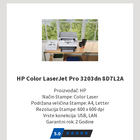
HP Color LaserJet Pro 3203dn 8D7L2A
Proizvođač: HP
Način štampe: Color Laser
Podržana veličina štampe: A4, Letter
Rezolucija štampe: 600 x 600 dpi
Vrste konekcija: USB, LAN
Garantni rok: 2 Godine
5.0
1
5.0