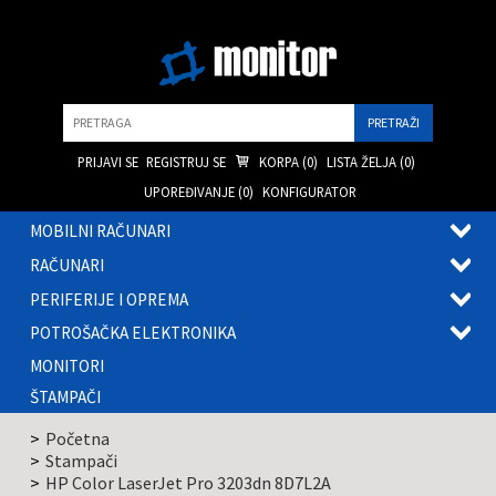
Pretraga
PRIJAVI SE
REGISTRUJ SE
KORPA (
0
)
LISTA ŽELJA (
0
)
UPOREĐIVANJE (
0
)
KONFIGURATOR
MOBILNI RAČUNARI
OTVOR
RAČUNARI
PODME
OTVOR
PERIFERIJE I OPREMA
PODME
OTVOR
POTROŠAČKA ELEKTRONIKA
PODME
OTVOR
MONITORI
PODME
ŠTAMPAČI
Početna
Stampači
HP Color LaserJet Pro 3203dn 8D7L2A