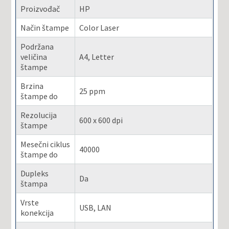
Proizvođač
HP
Način štampe
Color Laser
Podržana
veličina
A4, Letter
štampe
Brzina
25 ppm
štampe do
Rezolucija
600 x 600 dpi
štampe
Mesečni ciklus
40000
štampe do
Dupleks
Da
štampa
Vrste
USB, LAN
konekcija