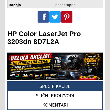
Radnja
nedostupno
Podeli na Facebook-u
Podeli na Twitter-u
Podeli na Pinterest-u
HP Color LaserJet Pro
3203dn 8D7L2A
SPECIFIKACIJE
SLIČNI PROIZVODI
KOMENTARI