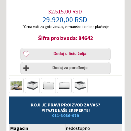
32.515,00 RSD
29.920,00 RSD
*Cena važi za gotovinsko, virmansko i online plaćanje
Šifra proizvoda: 84642
Dodaj
Dodaj u listu želja
u
listu
Uporedi
želja
Dodaj za poređenje
KOJI JE PRAVI PROIZVOD ZA VAS?
PITAJTE NAŠE EKSPERTE!
011-3086-979
Magacin
nedostupno