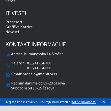
Servis
IT VESTI
Procesori
Grafičke Kartice
Novosti
KONTAKT INFORMACIJE
Adresa:
Kumanovska 14, Vračar
Telefoni:
011/41-14-700
011/41-14-800
Email:
prodaja@monitor.rs
Radnim danima od 09-20 časova
Subotom od 10-15 časova
×
facebook
twitter
pinterest
instagram
youtube
Ovaj sajt koristi kolačiće. Pročitajte našu stranu o
politici privatnosti
.