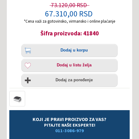
73.120,00 RSD
67.310,00 RSD
*Cena važi za gotovinsko, virmansko i online plaćanje
Šifra proizvoda: 41840
Količina
Dodaj
Dodaj u korpu
u
korpu
Dodaj
Dodaj u listu želja
u
listu
Uporedi
želja
Dodaj za poređenje
KOJI JE PRAVI PROIZVOD ZA VAS?
PITAJTE NAŠE EKSPERTE!
011-3086-979