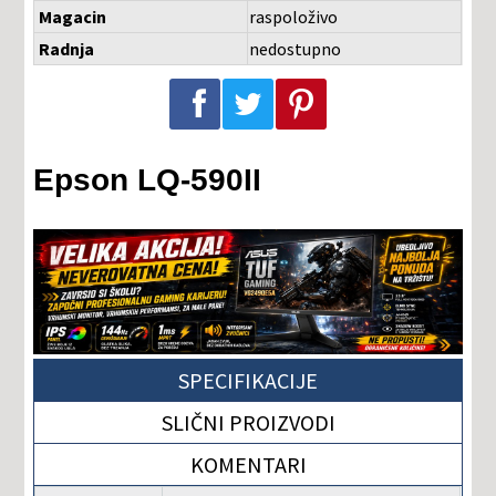
Magacin
raspoloživo
Radnja
nedostupno
Podeli na Facebook-u
Podeli na Twitter-u
Podeli na Pinterest-u
Epson LQ-590II
SPECIFIKACIJE
SLIČNI PROIZVODI
KOMENTARI