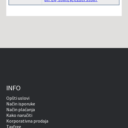
INFO
Opšti uslovi
Način isporuke
Način plaćanja
Kako naručiti
Korporativna prodaja
Taxfree