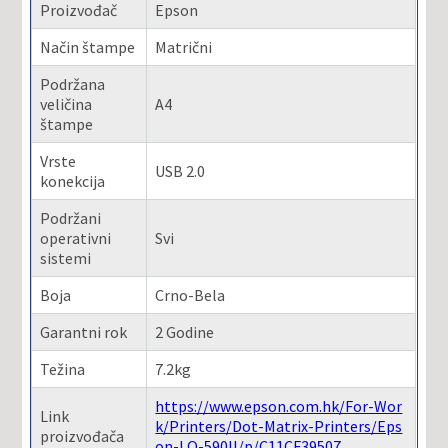
Proizvođač
Epson
Način štampe
Matrični
Podržana
veličina
A4
štampe
Vrste
USB 2.0
konekcija
Podržani
operativni
Svi
sistemi
Boja
Crno-Bela
Garantni rok
2 Godine
Težina
7.2kg
https://www.epson.com.hk/For-Wor
Link
k/Printers/Dot-Matrix-Printers/Eps
proizvođača
on-LQ-590II/p/C11CF39507