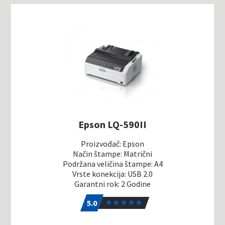
Epson LQ-590II
Proizvođač: Epson
Način štampe: Matrični
Podržana veličina štampe: A4
Vrste konekcija: USB 2.0
Garantni rok: 2 Godine
5.0
1
5.0