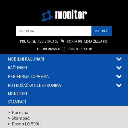
Pretraga
PRIJAVI SE
REGISTRUJ SE
KORPA (
0
)
LISTA ŽELJA (
0
)
UPOREĐIVANJE (
0
)
KONFIGURATOR
MOBILNI RAČUNARI
OTVOR
RAČUNARI
PODME
OTVOR
PERIFERIJE I OPREMA
PODME
OTVOR
POTROŠAČKA ELEKTRONIKA
PODME
OTVOR
MONITORI
PODME
ŠTAMPAČI
Početna
Stampači
Epson LQ 590II