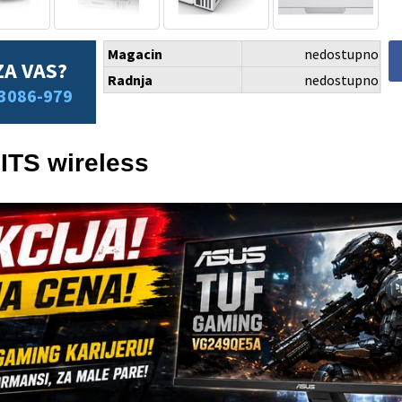
Magacin
nedostupno
ZA VAS?
Radnja
nedostupno
3086-979
ITS wireless