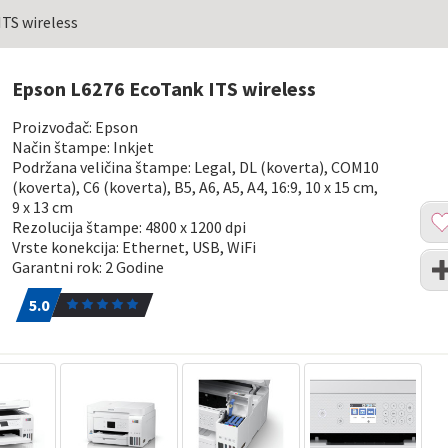
TS wireless
Epson L6276 EcoTank ITS wireless
Proizvođač: Epson
Način štampe: Inkjet
Podržana veličina štampe: Legal, DL (koverta), COM10
(koverta), C6 (koverta), B5, A6, A5, A4, 16:9, 10 x 15 cm,
9 x 13 cm
Dod
Rezolucija štampe: 4800 x 1200 dpi
u
Vrste konekcija: Ethernet, USB, WiFi
list
Upo
Garantni rok: 2 Godine
želj
5.0
1
5.0