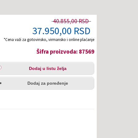
40.855,00 RSD
37.950,00 RSD
*Cena važi za gotovinsko, virmansko i online plaćanje
Šifra proizvoda: 87569
aj
Dodaj u listu želja
u
redi
a
Dodaj za poređenje