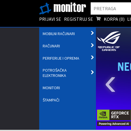
Pretraga
PRIJAVI SE
REGISTRUJ SE
KORPA (
0
)
L
OTVORI
MOBILNI RAČUNARI
PODMENI
OTVORI
RAČUNARI
PODMENI
OTVORI
PERIFERIJE I OPREMA
PODMENI
‹
POTROŠAČKA
OTVORI
ELEKTRONIKA
PODMENI
MONITORI
ŠTAMPAČI