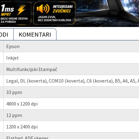
ODI
KOMENTARI
Epson
Inkjet
Multifunkcijski štampač
Legal, DL (koverta), COM10 (koverta), C6 (koverta), B5, A6, A5, A
33 ppm
4800 x 1200 dpi
12 ppm
1200 x 2400 dpi
Flatbed, ADF skener