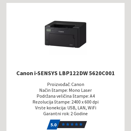
Canon i-SENSYS LBP122DW 5620C001
Proizvođač: Canon
Način štampe: Mono Laser
Podržana veličina štampe: A4
Rezolucija štampe: 2400 x 600 dpi
Vrste konekcija: USB, LAN, WiFi
Garantni rok: 2 Godine
5.0
1
5.0