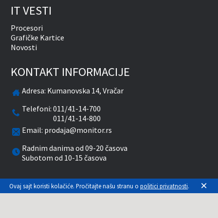
IT VESTI
Procesori
Grafičke Kartice
Novosti
KONTAKT INFORMACIJE
Adresa:
Kumanovska 14, Vračar
Telefoni:
011/41-14-700
011/41-14-800
Email:
prodaja@monitor.rs
Radnim danima od 09-20 časova
Subotom od 10-15 časova
×
facebook
twitter
pinterest
instagram
youtube
Ovaj sajt koristi kolačiće. Pročitajte našu stranu o
politici privatnosti
.
Prikazane cene su sa uračunatim PDV-om. Plaćanje