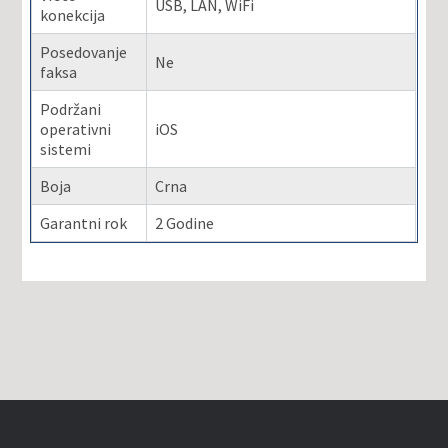
USB, LAN, WiFi
konekcija
Posedovanje
Ne
faksa
Podržani
operativni
iOS
sistemi
Boja
Crna
Garantni rok
2 Godine