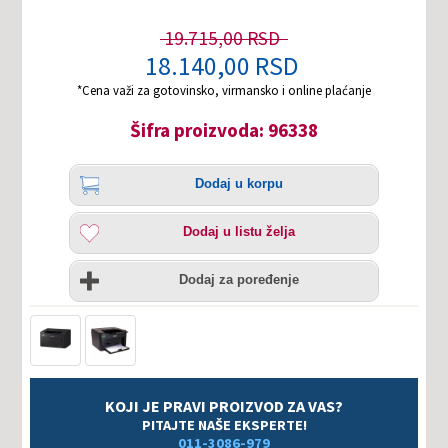
19.715,00 RSD
18.140,00 RSD
*Cena važi za gotovinsko, virmansko i online plaćanje
Šifra proizvoda: 96338
Količina
Dodaj
Dodaj u korpu
u
korpu
Dodaj
Dodaj u listu želja
u
listu
Uporedi
želja
Dodaj za poređenje
KOJI JE PRAVI PROIZVOD ZA VAS?
PITAJTE NAŠE EKSPERTE!
011-3086-979