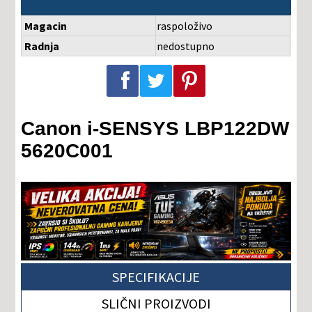
Magacin
raspoloživo
Radnja
nedostupno
Podeli na Facebook-u
Podeli na Twitter-u
Podeli na Pinterest-u
Canon i-SENSYS LBP122DW
5620C001
SPECIFIKACIJE
SLIČNI PROIZVODI