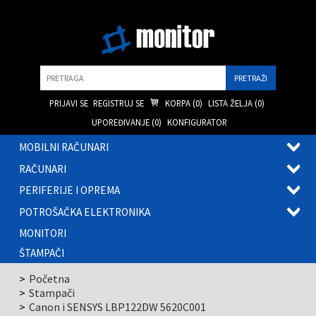
Pretraga
PRIJAVI SE
REGISTRUJ SE
KORPA (
0
)
LISTA ŽELJA (
0
)
UPOREĐIVANJE (
0
)
KONFIGURATOR
MOBILNI RAČUNARI
OTVOR
RAČUNARI
PODME
OTVOR
PERIFERIJE I OPREMA
PODME
OTVOR
POTROŠAČKA ELEKTRONIKA
PODME
OTVOR
MONITORI
PODME
ŠTAMPAČI
Početna
Stampači
Canon i SENSYS LBP122DW 5620C001