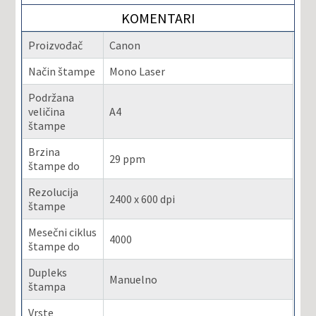
KOMENTARI
Proizvođač
Canon
Način štampe
Mono Laser
Podržana
veličina
A4
štampe
Brzina
29 ppm
štampe do
Rezolucija
2400 x 600 dpi
štampe
Mesečni ciklus
4000
štampe do
Dupleks
Manuelno
štampa
Vrste