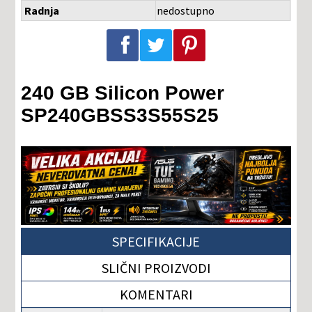
Radnja
nedostupno
Podeli na Facebook-u
Podeli na Twitter-u
Podeli na Pinterest-u
240 GB Silicon Power
SP240GBSS3S55S25
SPECIFIKACIJE
SLIČNI PROIZVODI
KOMENTARI