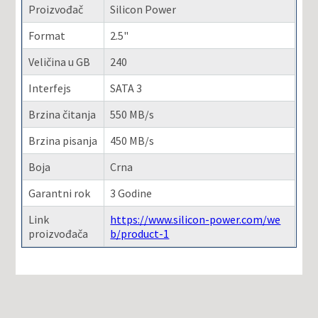
Proizvođač
Silicon Power
Format
2.5"
Veličina u GB
240
Interfejs
SATA 3
Brzina čitanja
550 MB/s
Brzina pisanja
450 MB/s
Boja
Crna
Garantni rok
3 Godine
Link
https://www.silicon-power.com/we
proizvođača
b/product-1