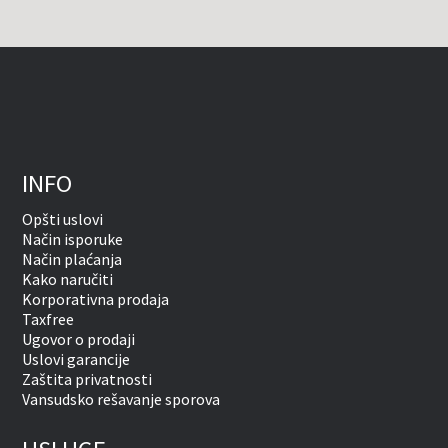
INFO
Opšti uslovi
Način isporuke
Način plaćanja
Kako naručiti
Korporativna prodaja
Taxfree
Ugovor o prodaji
Uslovi garancije
Zaštita privatnosti
Vansudsko rešavanje sporova