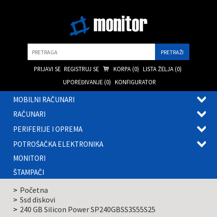
Pretraga
PRIJAVI SE
REGISTRUJ SE
KORPA (
0
)
LISTA ŽELJA (
0
)
UPOREĐIVANJE (
0
)
KONFIGURATOR
MOBILNI RAČUNARI
OTVOR
RAČUNARI
PODME
OTVOR
PERIFERIJE I OPREMA
PODME
OTVOR
POTROŠAČKA ELEKTRONIKA
PODME
OTVOR
MONITORI
PODME
ŠTAMPAČI
Početna
Ssd diskovi
240 GB Silicon Power SP240GBSS3S55S25