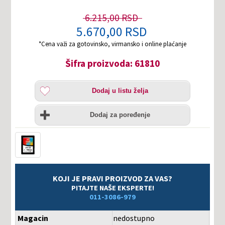
6.215,00 RSD
5.670,00 RSD
*Cena važi za gotovinsko, virmansko i online plaćanje
Šifra proizvoda: 61810
Dodaj
Dodaj u listu želja
u
listu
Uporedi
želja
Dodaj za poređenje
KOJI JE PRAVI PROIZVOD ZA VAS?
PITAJTE NAŠE EKSPERTE!
011-3086-979
Magacin
nedostupno