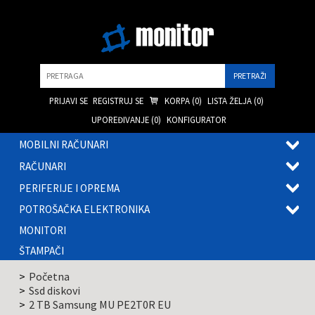
Pretraga
PRIJAVI SE
REGISTRUJ SE
KORPA (
0
)
LISTA ŽELJA (
0
)
UPOREĐIVANJE (
0
)
KONFIGURATOR
MOBILNI RAČUNARI
OTVOR
RAČUNARI
PODME
OTVOR
PERIFERIJE I OPREMA
PODME
OTVOR
POTROŠAČKA ELEKTRONIKA
PODME
OTVOR
MONITORI
PODME
ŠTAMPAČI
Početna
Ssd diskovi
2 TB Samsung MU PE2T0R EU