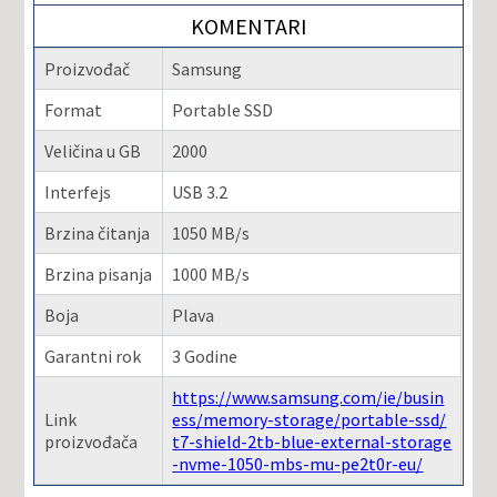
KOMENTARI
Proizvođač
Samsung
Format
Portable SSD
Veličina u GB
2000
Interfejs
USB 3.2
Brzina čitanja
1050 MB/s
Brzina pisanja
1000 MB/s
Boja
Plava
Garantni rok
3 Godine
https://www.samsung.com/ie/busin
Link
ess/memory-storage/portable-ssd/
proizvođača
t7-shield-2tb-blue-external-storage
-nvme-1050-mbs-mu-pe2t0r-eu/