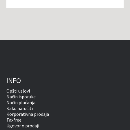
INFO
Opšti uslovi
Način isporuke
Način plaćanja
Kako naručiti
Korporativna prodaja
Taxfree
Ugovor o prodaji