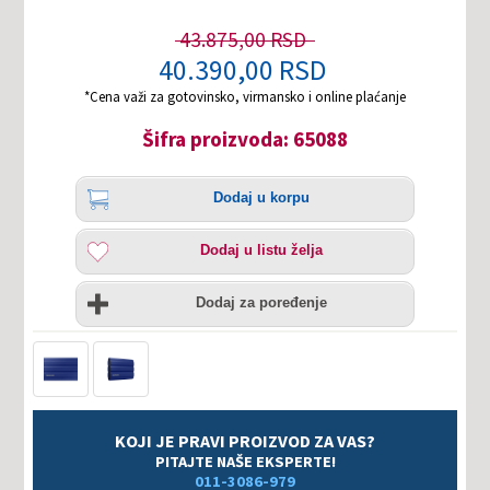
43.875,00 RSD
40.390,00 RSD
*Cena važi za gotovinsko, virmansko i online plaćanje
Šifra proizvoda: 65088
Količina
Dodaj
Dodaj u korpu
u
korpu
Dodaj
Dodaj u listu želja
u
listu
Uporedi
želja
Dodaj za poređenje
KOJI JE PRAVI PROIZVOD ZA VAS?
PITAJTE NAŠE EKSPERTE!
011-3086-979