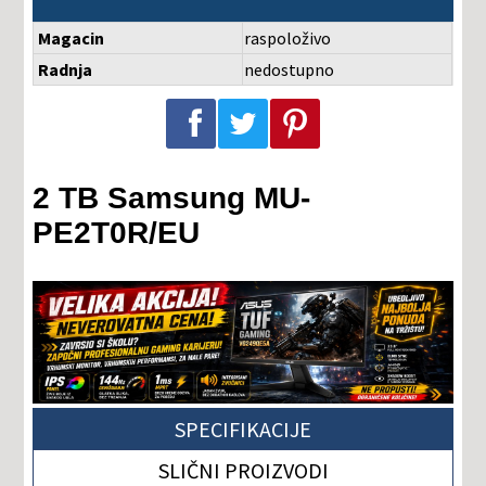
Magacin
raspoloživo
Radnja
nedostupno
Podeli na Facebook-u
Podeli na Twitter-u
Podeli na Pinterest-u
2 TB Samsung MU-
PE2T0R/EU
SPECIFIKACIJE
SLIČNI PROIZVODI