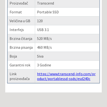
Proizvođač
Transcend
Format
Portable SSD
Veličina u GB
120
Interfejs
USB 3.1
Brzina čitanja
520 MB/s
Brzina pisanja
460 MB/s
Boja
Siva
Garantni rok
3 Godine
Link
https://www.transcend-info.com/pr
proizvođača
oduct/portablessd-ssds/esd240c