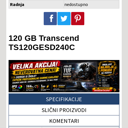
Radnja
nedostupno
Podeli na Facebook-u
Podeli na Twitter-u
Podeli na Pinterest-u
120 GB Transcend
TS120GESD240C
SPECIFIKACIJE
SLIČNI PROIZVODI
KOMENTARI