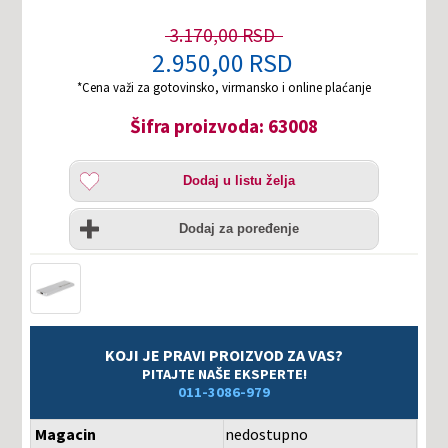
3.170,00 RSD
2.950,00 RSD
*Cena važi za gotovinsko, virmansko i online plaćanje
Šifra proizvoda: 63008
Dodaj
Dodaj u listu želja
u
listu
Uporedi
želja
Dodaj za poređenje
KOJI JE PRAVI PROIZVOD ZA VAS?
PITAJTE NAŠE EKSPERTE!
011-3086-979
Magacin
nedostupno