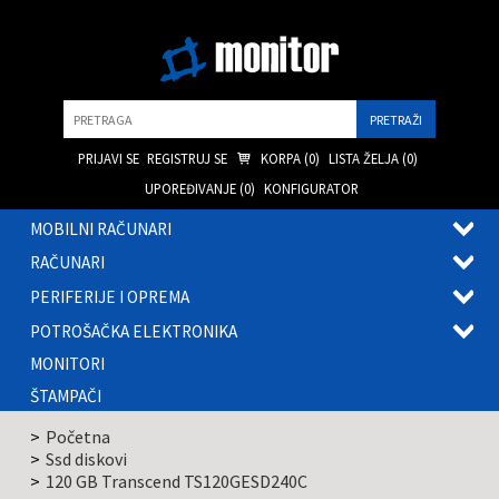
Pretraga
PRIJAVI SE
REGISTRUJ SE
KORPA (
0
)
LISTA ŽELJA (
0
)
UPOREĐIVANJE (
0
)
KONFIGURATOR
MOBILNI RAČUNARI
OTVOR
RAČUNARI
PODME
OTVOR
PERIFERIJE I OPREMA
PODME
OTVOR
POTROŠAČKA ELEKTRONIKA
PODME
OTVOR
MONITORI
PODME
ŠTAMPAČI
Početna
Ssd diskovi
120 GB Transcend TS120GESD240C