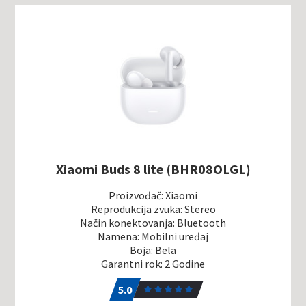
Xiaomi Buds 8 lite (BHR08OLGL)
Proizvođač: Xiaomi
Reprodukcija zvuka: Stereo
Način konektovanja: Bluetooth
Namena: Mobilni uređaj
Boja: Bela
Garantni rok: 2 Godine
5.0
1
5.0