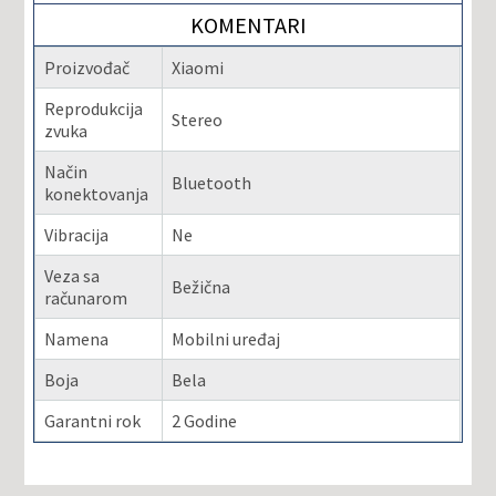
KOMENTARI
Proizvođač
Xiaomi
Reprodukcija
Stereo
zvuka
Način
Bluetooth
konektovanja
Vibracija
Ne
Veza sa
Bežična
računarom
Namena
Mobilni uređaj
Boja
Bela
Garantni rok
2 Godine