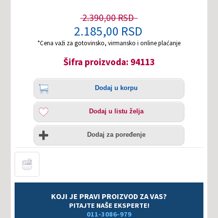
2.390,00 RSD
2.185,00 RSD
*Cena važi za gotovinsko, virmansko i online plaćanje
Šifra proizvoda: 94113
Količina
Dodaj
Dodaj u korpu
u
korpu
Dodaj
Dodaj u listu želja
u
listu
Uporedi
želja
Dodaj za poređenje
KOJI JE PRAVI PROIZVOD ZA VAS?
PITAJTE NAŠE EKSPERTE!
011-3086-979