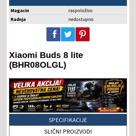
Magacin
raspoloživo
Radnja
nedostupno
Podeli na Facebook-u
Podeli na Twitter-u
Podeli na Pinterest-u
Xiaomi Buds 8 lite
(BHR08OLGL)
SPECIFIKACIJE
SLIČNI PROIZVODI