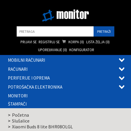
Pretraga
PRIJAVI SE
REGISTRUJ SE
KORPA (
0
)
LISTA ŽELJA (
0
)
UPOREĐIVANJE (
0
)
KONFIGURATOR
MOBILNI RAČUNARI
OTVOR
RAČUNARI
PODME
OTVOR
PERIFERIJE I OPREMA
PODME
OTVOR
POTROŠAČKA ELEKTRONIKA
PODME
OTVOR
MONITORI
PODME
ŠTAMPAČI
Početna
Slušalice
Xiaomi Buds 8 lite BHR08OLGL