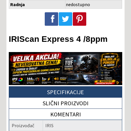
Radnja
nedostupno
Podeli na Facebook-u
Podeli na Twitter-u
Podeli na Pinterest-u
IRIScan Express 4 /8ppm
SPECIFIKACIJE
SLIČNI PROIZVODI
KOMENTARI
Proizvođač
IRIS