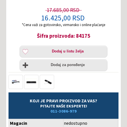
17.685,00 RSD
16.425,00 RSD
*Cena važi za gotovinsko, virmansko i online plaćanje
Šifra proizvoda: 84175
Dodaj
Dodaj u listu želja
u
listu
Uporedi
želja
Dodaj za poređenje
KOJI JE PRAVI PROIZVOD ZA VAS?
PITAJTE NAŠE EKSPERTE!
011-3086-979
Magacin
nedostupno