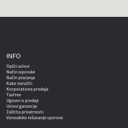
INFO
Opšti uslovi
Način isporuke
Način plaćanja
Kako naručiti
Korporativna prodaja
Taxfree
Ugovor o prodaji
Uslovi garancije
Zaštita privatnosti
Vansudsko rešavanje sporova