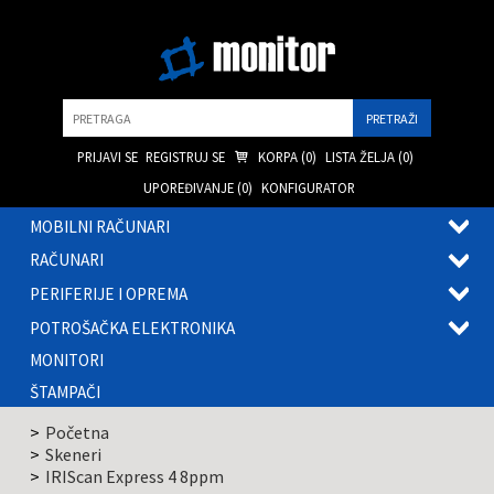
Pretraga
PRIJAVI SE
REGISTRUJ SE
KORPA (
0
)
LISTA ŽELJA (
0
)
UPOREĐIVANJE (
0
)
KONFIGURATOR
MOBILNI RAČUNARI
OTVOR
RAČUNARI
PODME
OTVOR
PERIFERIJE I OPREMA
PODME
OTVOR
POTROŠAČKA ELEKTRONIKA
PODME
OTVOR
MONITORI
PODME
ŠTAMPAČI
Početna
Skeneri
IRIScan Express 4 8ppm