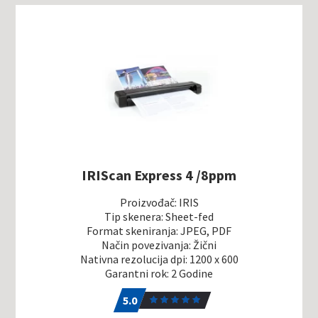
IRIScan Express 4 /8ppm
Proizvođač: IRIS
Tip skenera: Sheet-fed
Format skeniranja: JPEG, PDF
Način povezivanja: Žični
Nativna rezolucija dpi: 1200 x 600
Garantni rok: 2 Godine
5.0
1
5.0