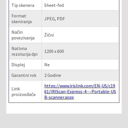
Tip skenera
Sheet-fed
Format
JPEG, PDF
skeniranja
Način
Žični
povezivanja
Nativna
1200 x 600
rezolucija dpi
Displej
Ne
Garantni rok
2 Godine
https://www.irislink.com/EN-US/c19
Link
61/IRIScan-Express-4---Portable-US
proizvođača
B-scanner.aspx