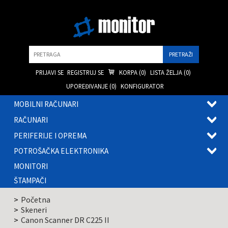
Pretraga
PRIJAVI SE
REGISTRUJ SE
KORPA (
0
)
LISTA ŽELJA (
0
)
UPOREĐIVANJE (
0
)
KONFIGURATOR
MOBILNI RAČUNARI
OTVOR
RAČUNARI
PODME
OTVOR
PERIFERIJE I OPREMA
PODME
OTVOR
POTROŠAČKA ELEKTRONIKA
PODME
OTVOR
MONITORI
PODME
ŠTAMPAČI
Početna
Skeneri
Canon Scanner DR C225 II