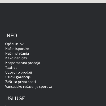
INFO
Opšti uslovi
Način isporuke
Način plaćanja
Kako naručiti
Korporativna prodaja
Taxfree
Ugovor o prodaji
Uslovi garancije
Zaštita privatnosti
Vansudsko rešavanje sporova
USLUGE