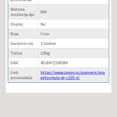
Nativna
600
rezolucija dpi
Displej
Ne
Boja
Crna
Garantni rok
2 Godine
Težina
2.8kg
EAN
4528472108384
Link
https://www.canon.rs/scanners/ima
proizvođača
geformula-dr-c225-ii/