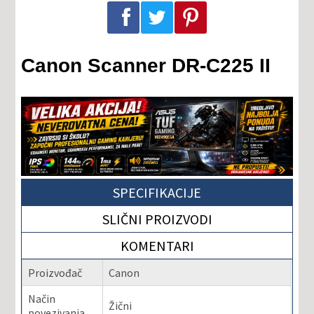
Podeli na Facebook-u
Podeli na Twitter-u
Podeli na Pinterest-u
Canon Scanner DR-C225 II
SPECIFIKACIJE
SLIČNI PROIZVODI
KOMENTARI
Proizvođač
Canon
Način
Žični
povezivanja