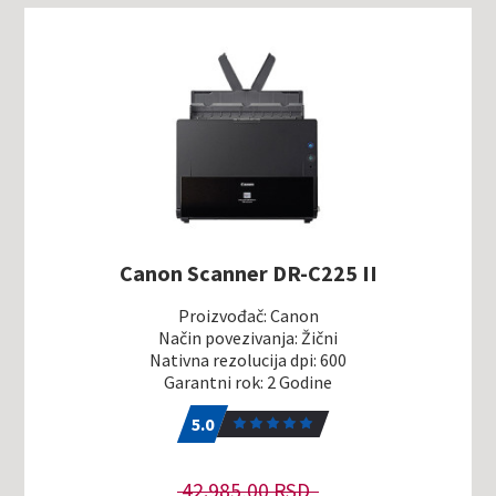
Canon Scanner DR-C225 II
Proizvođač: Canon
Način povezivanja: Žični
Nativna rezolucija dpi: 600
Garantni rok: 2 Godine
5.0
1
5.0
42.985,00 RSD