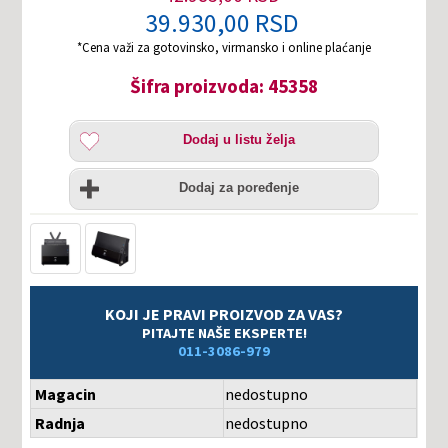
39.930,00 RSD
*Cena važi za gotovinsko, virmansko i online plaćanje
Šifra proizvoda: 45358
Dodaj
Dodaj u listu želja
u
listu
Uporedi
želja
Dodaj za poređenje
KOJI JE PRAVI PROIZVOD ZA VAS?
PITAJTE NAŠE EKSPERTE!
011-3086-979
Magacin
nedostupno
Radnja
nedostupno