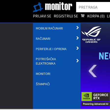
Pretraga
PRIJAVI SE
REGISTRUJ SE
KORPA (
0
)
L
OTVORI
MOBILNI RAČUNARI
PODMENI
OTVORI
RAČUNARI
PODMENI
OTVORI
PERIFERIJE I OPREMA
PODMENI
‹
POTROŠAČKA
OTVORI
ELEKTRONIKA
PODMENI
MONITORI
ŠTAMPAČI