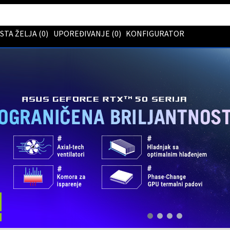
ISTA ŽELJA (
0
)
UPOREĐIVANJE (
0
)
KONFIGURATOR