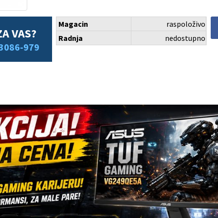
Magacin
raspoloživo
ZA VAS?
Radnja
nedostupno
3086-979