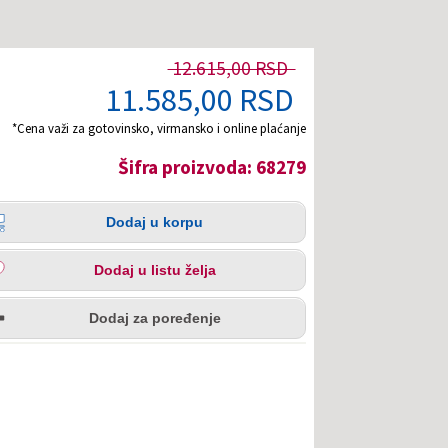
12.615,00 RSD
11.585,00 RSD
*Cena važi za gotovinsko, virmansko i online plaćanje
Šifra proizvoda: 68279
čina
aj
Dodaj u korpu
pu
aj
Dodaj u listu želja
u
redi
a
Dodaj za poređenje