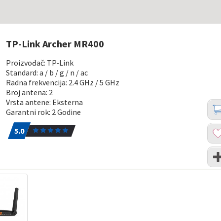
TP-Link Archer MR400
Proizvođač: TP-Link
Standard: a / b / g / n / ac
Radna frekvencija: 2.4 GHz / 5 GHz
Broj antena: 2
Vrsta antene: Eksterna
Koli
Dod
Garantni rok: 2 Godine
u
5.0
1
kor
Dod
5.0
u
list
Upo
želj