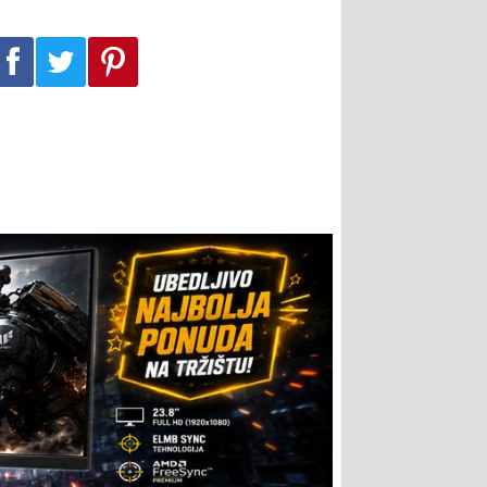
Podeli na Facebook-u
Podeli na Twitter-u
Podeli na Pinterest-u