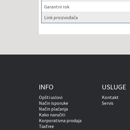
Garantni rok
Link proizvođača
INFO
USLUGE
Opšti uslovi
Kontakt
Način isporuke
Servis
Način plaćanja
Kako naručiti
Korporativna prodaja
Taxfree