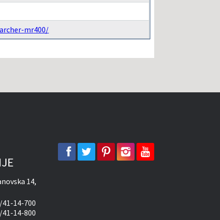
/archer-mr400/
facebook
twitter
pinterest
instagram
youtube
IJE
novska 14,
/41-14-700
/41-14-800