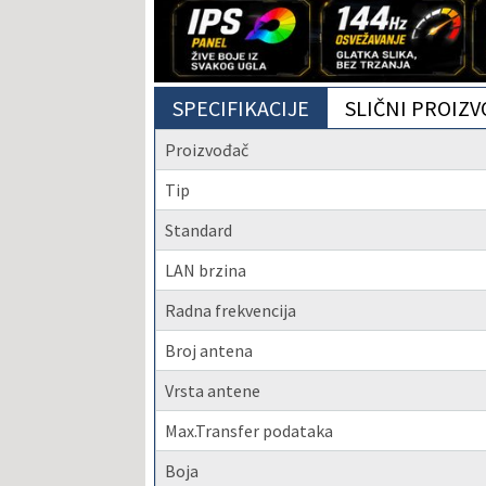
SPECIFIKACIJE
SLIČNI PROIZV
Proizvođač
Tip
Standard
LAN brzina
Radna frekvencija
Broj antena
Vrsta antene
Max.Transfer podataka
Boja