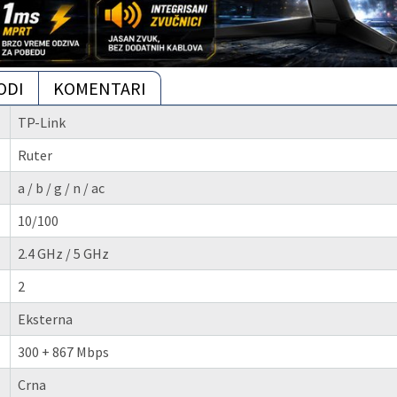
ODI
KOMENTARI
TP-Link
Ruter
a / b / g / n / ac
10/100
2.4 GHz / 5 GHz
2
Eksterna
300 + 867 Mbps
Crna