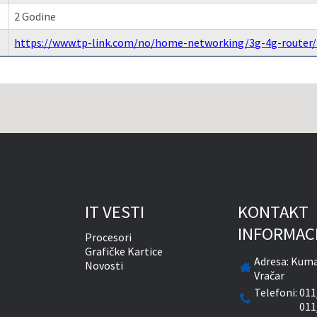
2 Godine
https://www.tp-link.com/no/home-networking/3g-4g-router
IT VESTI
KONTAKT
INFORMAC
Procesori
Grafičke Kartice
Adresa:
Kuma
Novosti
Vračar
Telefoni:
011
011