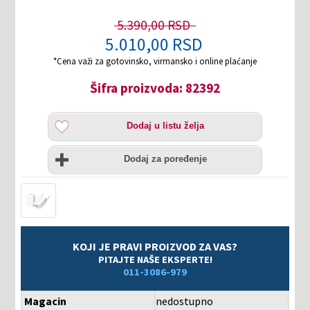
5.390,00 RSD
5.010,00 RSD
*Cena važi za gotovinsko, virmansko i online plaćanje
Šifra proizvoda: 82392
Dodaj
Dodaj u listu želja
u
listu
Uporedi
želja
Dodaj za poređenje
KOJI JE PRAVI PROIZVOD ZA VAS?
PITAJTE NAŠE EKSPERTE!
011-3086-979
Magacin
nedostupno