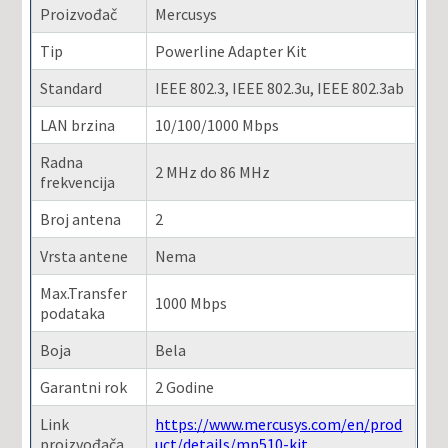
Proizvođač
Mercusys
Tip
Powerline Adapter Kit
Standard
IEEE 802.3, IEEE 802.3u, IEEE 802.3ab
LAN brzina
10/100/1000 Mbps
Radna
2 MHz do 86 MHz
frekvencija
Broj antena
2
Vrsta antene
Nema
Max.Transfer
1000 Mbps
podataka
Boja
Bela
Garantni rok
2 Godine
Link
https://www.mercusys.com/en/prod
proizvođača
uct/details/mp510-kit