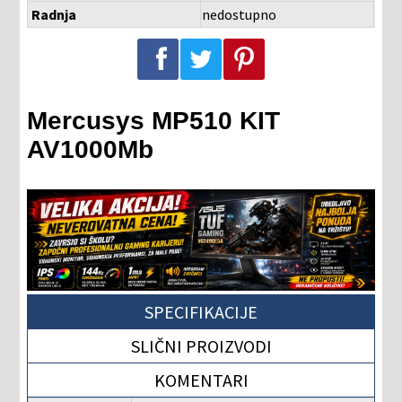
Radnja
nedostupno
Podeli na Facebook-u
Podeli na Twitter-u
Podeli na Pinterest-u
Mercusys MP510 KIT
AV1000Mb
SPECIFIKACIJE
SLIČNI PROIZVODI
KOMENTARI