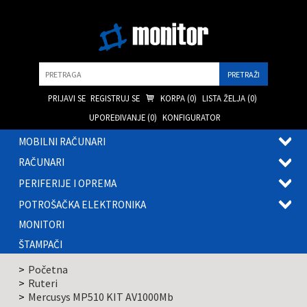
Pretraga
PRIJAVI SE
REGISTRUJ SE
KORPA (
0
)
LISTA ŽELJA (
0
)
UPOREĐIVANJE (
0
)
KONFIGURATOR
MOBILNI RAČUNARI
OTVOR
RAČUNARI
PODME
OTVOR
PERIFERIJE I OPREMA
PODME
OTVOR
POTROŠAČKA ELEKTRONIKA
PODME
OTVOR
MONITORI
PODME
ŠTAMPAČI
Početna
Ruteri
Mercusys MP510 KIT AV1000Mb