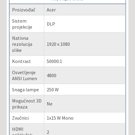
Proizvođač
Acer
Sistem
DLP
projekcije
Nativna
rezolucija
1920 x 1080
slike
Kontrast
50000:1
Osvetljenje
4800
ANSI Lumen
Snaga lampe
250 W
Mogućnost 3D
Ne
prikaza
Zvučnici
1x15 W Mono
HDMI
2