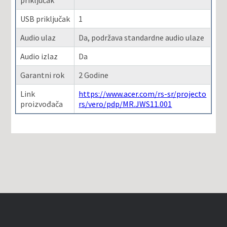
priključak
USB priključak
1
Audio ulaz
Da, podržava standardne audio ulaze
Audio izlaz
Da
Garantni rok
2 Godine
Link
https://www.acer.com/rs-sr/projecto
proizvođača
rs/vero/pdp/MR.JWS11.001