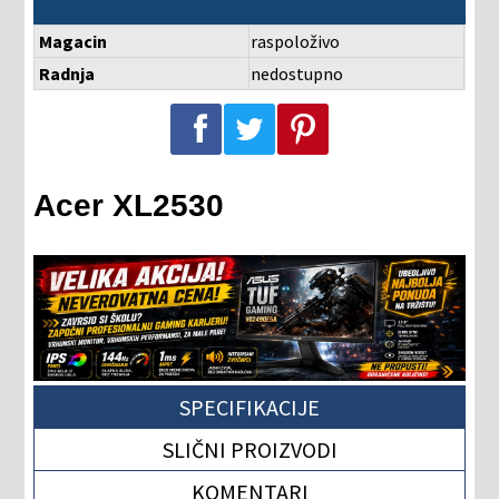
Magacin
raspoloživo
Radnja
nedostupno
Podeli na Facebook-u
Podeli na Twitter-u
Podeli na Pinterest-u
Acer XL2530
SPECIFIKACIJE
SLIČNI PROIZVODI
KOMENTARI