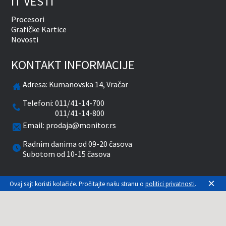
IT VESTI
Procesori
Grafičke Kartice
Novosti
KONTAKT INFORMACIJE
Adresa:
Kumanovska 14, Vračar
Telefoni:
011/41-14-700
011/41-14-800
Email:
prodaja@monitor.rs
Radnim danima od 09-20 časova
Subotom od 10-15 časova
facebook
twitter
pinterest
instagram
youtube
×
Ovaj sajt koristi kolačiće. Pročitajte našu stranu o
politici privatnosti
.
Prikazane cene su sa uračunatim PDV-om. Plaćanje
se vrši isključivo u RSD. Monitor System se
maksimalno trudi da sve opise, slike i cene što je