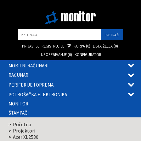
Pretraga
PRIJAVI SE
REGISTRUJ SE
KORPA (
0
)
LISTA ŽELJA (
0
)
UPOREĐIVANJE (
0
)
KONFIGURATOR
MOBILNI RAČUNARI
OTVOR
RAČUNARI
PODME
OTVOR
PERIFERIJE I OPREMA
PODME
OTVOR
POTROŠAČKA ELEKTRONIKA
PODME
OTVOR
MONITORI
PODME
ŠTAMPAČI
Početna
Projektori
Acer XL2530