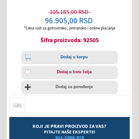
105.185,00 RSD
96.905,00 RSD
*Cena važi za gotovinsko, virmansko i online plaćanje
Šifra proizvoda: 92505
Količina
Dodaj
Dodaj u korpu
u
korpu
Dodaj
Dodaj u listu želja
u
listu
Uporedi
želja
Dodaj za poređenje
KOJI JE PRAVI PROIZVOD ZA VAS?
PITAJTE NAŠE EKSPERTE!
011-3086-979