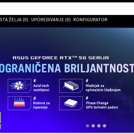
ISTA ŽELJA (
0
)
UPOREĐIVANJE (
0
)
KONFIGURATOR