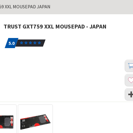
59 XXL MOUSEPAD JAPAN
TRUST GXT759 XXL MOUSEPAD - JAPAN
5.0
1
5.0
Koli
Dod
u
kor
Dod
u
list
Upo
želj