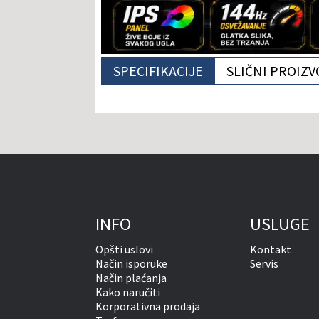
SPECIFIKACIJE
SLIČNI PROIZV
INFO
USLUGE
Opšti uslovi
Kontakt
Način isporuke
Servis
Način plaćanja
Kako naručiti
Korporativna prodaja