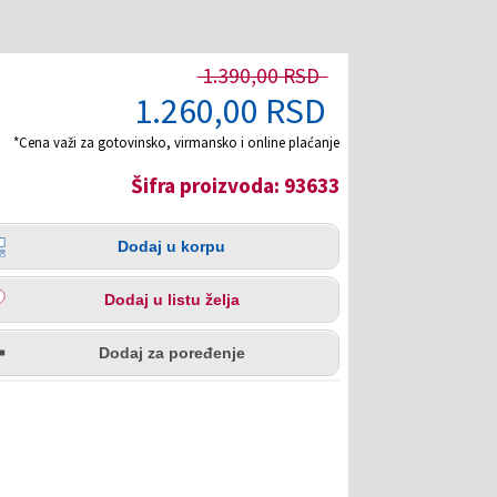
1.390,00 RSD
1.260,00 RSD
*Cena važi za gotovinsko, virmansko i online plaćanje
Šifra proizvoda: 93633
čina
aj
Dodaj u korpu
pu
aj
Dodaj u listu želja
u
redi
a
Dodaj za poređenje