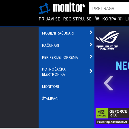
Pretraga
PRIJAVI SE
REGISTRUJ SE
KORPA (
0
)
L
OTVORI
MOBILNI RAČUNARI
PODMENI
OTVORI
RAČUNARI
PODMENI
OTVORI
PERIFERIJE I OPREMA
PODMENI
‹
POTROŠAČKA
OTVORI
ELEKTRONIKA
PODMENI
MONITORI
ŠTAMPAČI