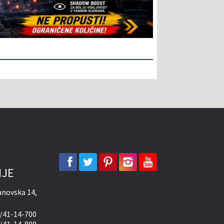
facebook
twitter
pinterest
instagram
youtube
IJE
novska 14,
/41-14-700