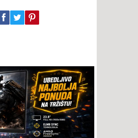
Podeli na Facebook-u
Podeli na Twitter-u
Podeli na Pinterest-u