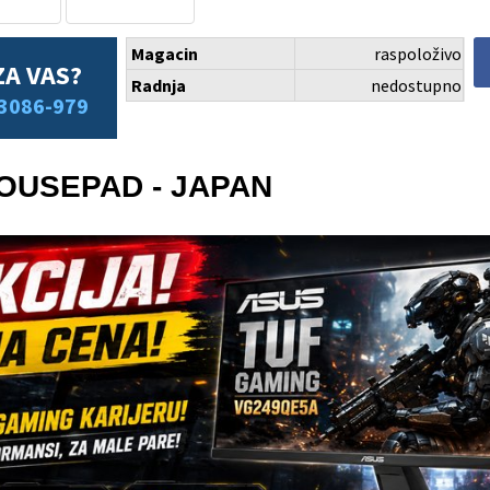
Magacin
raspoloživo
ZA VAS?
Radnja
nedostupno
3086-979
OUSEPAD - JAPAN