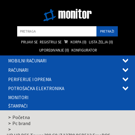
Pretraga
PRIJAVI SE
REGISTRUJ SE
KORPA (
0
)
LISTA ŽELJA (
0
)
UPOREĐIVANJE (
0
)
KONFIGURATOR
MOBILNI RAČUNARI
OTVOR
RAČUNARI
PODME
OTVOR
PERIFERIJE I OPREMA
PODME
OTVOR
POTROŠAČKA ELEKTRONIKA
PODME
OTVOR
MONITORI
PODME
ŠTAMPAČI
Početna
Pc brand