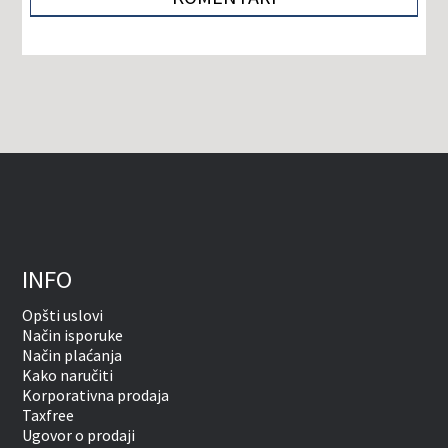
INFO
Opšti uslovi
Način isporuke
Način plaćanja
Kako naručiti
Korporativna prodaja
Taxfree
Ugovor o prodaji