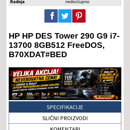
Radnja
nedostupno
Podeli na Facebook-u
Podeli na Twitter-u
Podeli na Pinterest-u
HP HP DES Tower 290 G9 i7-
13700 8GB512 FreeDOS,
B70XDAT#BED
SPECIFIKACIJE
SLIČNI PROIZVODI
KOMENTARI