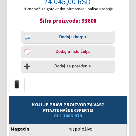
74.045,00 RSD
*Cena važi za gotovinsko, virmansko i online plaćanje
Šifra proizvoda: 93608
Količina
Dodaj
Dodaj u korpu
u
korpu
Dodaj
Dodaj u listu želja
u
listu
Uporedi
želja
Dodaj za poređenje
KOJI JE PRAVI PROIZVOD ZA VAS?
PITAJTE NAŠE EKSPERTE!
011-3086-979
Magacin
raspoloživo