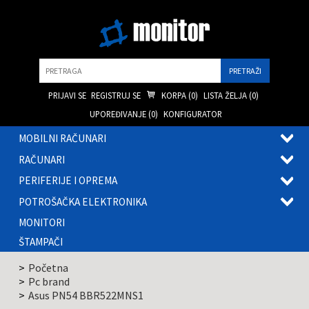
Pretraga
PRIJAVI SE
REGISTRUJ SE
KORPA (
0
)
LISTA ŽELJA (
0
)
UPOREĐIVANJE (
0
)
KONFIGURATOR
MOBILNI RAČUNARI
OTVOR
RAČUNARI
PODME
OTVOR
PERIFERIJE I OPREMA
PODME
OTVOR
POTROŠAČKA ELEKTRONIKA
PODME
OTVOR
MONITORI
PODME
ŠTAMPAČI
Početna
Pc brand
Asus PN54 BBR522MNS1