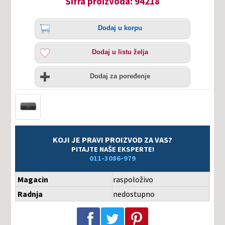
Šifra proizvoda: 94218
Količina
Dodaj
Dodaj u korpu
u
korpu
Dodaj
Dodaj u listu želja
u
listu
Uporedi
želja
Dodaj za poređenje
KOJI JE PRAVI PROIZVOD ZA VAS?
PITAJTE NAŠE EKSPERTE!
011-3086-979
Magacin
raspoloživo
Radnja
nedostupno
Podeli na Facebook-u
Podeli na Twitter-u
Podeli na Pinterest-u