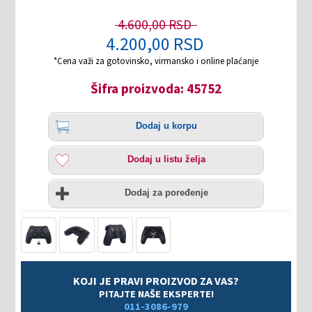
4.600,00 RSD
4.200,00 RSD
*Cena važi za gotovinsko, virmansko i online plaćanje
Šifra proizvoda: 45752
Količina
Dodaj
Dodaj u korpu
u
korpu
Dodaj
Dodaj u listu želja
u
listu
Uporedi
želja
Dodaj za poređenje
KOJI JE PRAVI PROIZVOD ZA VAS?
PITAJTE NAŠE EKSPERTE!
011-3086-979