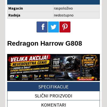
Magacin
raspoloživo
Radnja
nedostupno
Podeli na Facebook-u
Podeli na Twitter-u
Podeli na Pinterest-u
Redragon Harrow G808
SPECIFIKACIJE
SLIČNI PROIZVODI
KOMENTARI