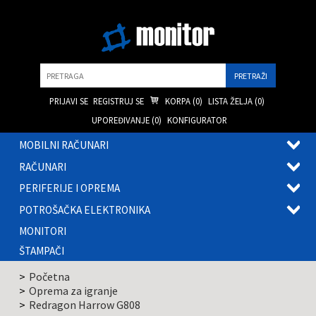
Pretraga
PRIJAVI SE
REGISTRUJ SE
KORPA (
0
)
LISTA ŽELJA (
0
)
UPOREĐIVANJE (
0
)
KONFIGURATOR
MOBILNI RAČUNARI
OTVOR
RAČUNARI
PODME
OTVOR
PERIFERIJE I OPREMA
PODME
OTVOR
POTROŠAČKA ELEKTRONIKA
PODME
OTVOR
MONITORI
PODME
ŠTAMPAČI
Početna
Oprema za igranje
Redragon Harrow G808