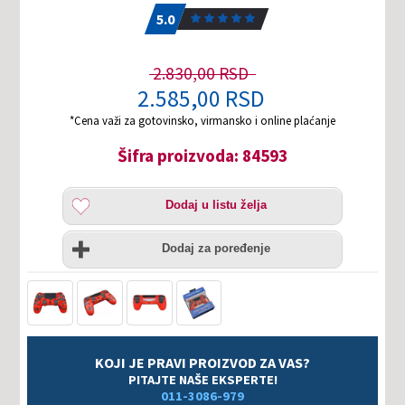
5.0
1
5.0
2.830,00 RSD
2.585,00 RSD
*Cena važi za gotovinsko, virmansko i online plaćanje
Šifra proizvoda: 84593
Dodaj
Dodaj u listu želja
u
listu
Uporedi
želja
Dodaj za poređenje
KOJI JE PRAVI PROIZVOD ZA VAS?
PITAJTE NAŠE EKSPERTE!
011-3086-979