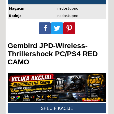
Magacin
nedostupno
Radnja
nedostupno
Podeli na Facebook-u
Podeli na Twitter-u
Podeli na Pinterest-u
Gembird JPD-Wireless-
Thrillershock PC/PS4 RED
CAMO
SPECIFIKACIJE