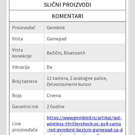
SLIČNI PROIZVODI
KOMENTARI
Proizvođač
Gembird
Vrsta
Gamepad
Vrsta
Bežični, Bluetooth
konekcije
Vibracija
Da
11 tastera, 2 analogne palice,
Broj tastera
četvorosmerni kursor
Boja
Crvena
Garantni rok
2 Godine
https://www.gembird.rs/artikal/jpd-
Link
wireless-thrillershock-pc-ps4-camo
proizvođača
-red-gembird-bezicni-gamepad-sa-d