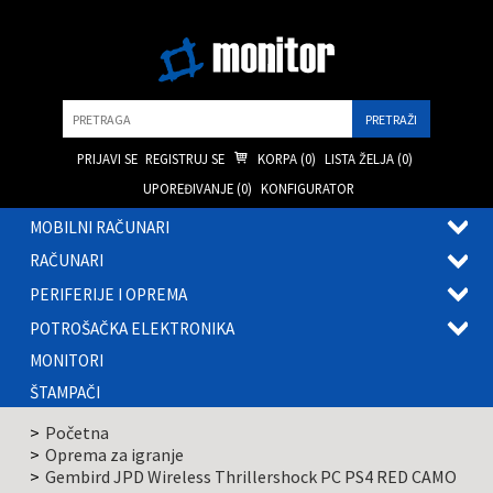
Pretraga
PRIJAVI SE
REGISTRUJ SE
KORPA (
0
)
LISTA ŽELJA (
0
)
UPOREĐIVANJE (
0
)
KONFIGURATOR
MOBILNI RAČUNARI
OTVOR
RAČUNARI
PODME
OTVOR
PERIFERIJE I OPREMA
PODME
OTVOR
POTROŠAČKA ELEKTRONIKA
PODME
OTVOR
MONITORI
PODME
ŠTAMPAČI
Početna
Oprema za igranje
Gembird JPD Wireless Thrillershock PC PS4 RED CAMO