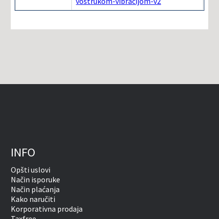
vostrukom-vibracijom-v2
INFO
Opšti uslovi
Način isporuke
Način plaćanja
Kako naručiti
Korporativna prodaja
Taxfree