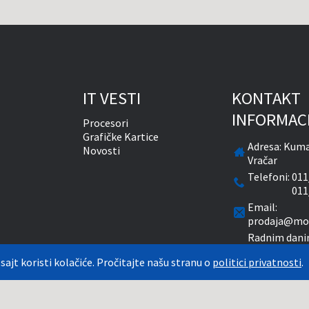
IT VESTI
KONTAKT
INFORMAC
Procesori
Grafičke Kartice
Adresa:
Kuma
Novosti
Vračar
Telefoni:
011
011
Email:
prodaja@mon
Radnim dani
časova
 sajt koristi kolačiće. Pročitajte našu stranu o
politici privatnosti
.
Subotom od 
natim PDV-om. Plaćanje se vrši isključivo u RSD. Monitor System se maksimalno trudi
aže. Uključujući sve resurse, a zbog komplikovanosti sistema online prodaje, ne m