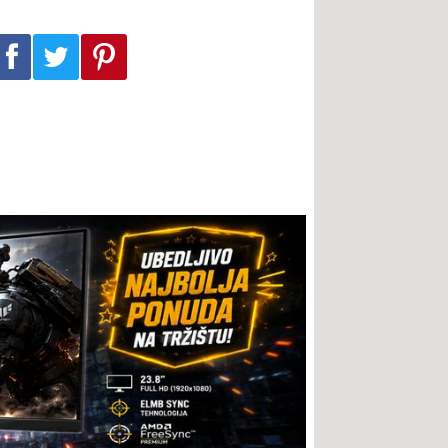
Podeli na Facebook-u
Podeli na Twitter-u
Podeli na Pinterest-u