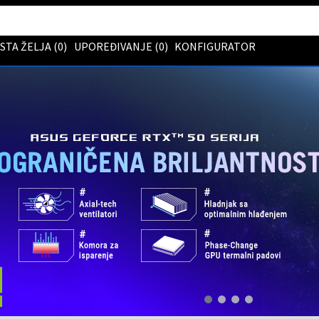
ISTA ŽELJA (
0
)
UPOREĐIVANJE (
0
)
KONFIGURATOR