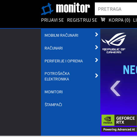
Pretraga
PRIJAVI SE
REGISTRUJ SE
KORPA (
0
)
L
OTVORI
MOBILNI RAČUNARI
PODMENI
OTVORI
RAČUNARI
PODMENI
OTVORI
PERIFERIJE I OPREMA
PODMENI
‹
POTROŠAČKA
OTVORI
ELEKTRONIKA
PODMENI
MONITORI
ŠTAMPAČI