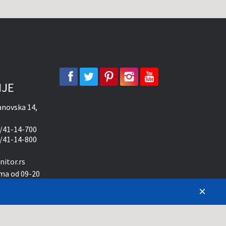
facebook
twitter
pinterest
instagram
youtube
IJE
novska 14,
/41-14-700
/41-14-800
itor.rs
ma od 09-20
×
10-15 časova
 da sve opise, slike i cene
ožemo garantovati da su svi