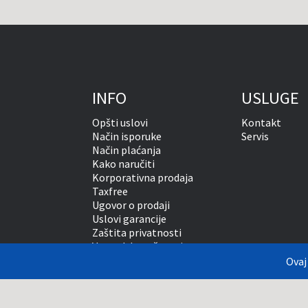
INFO
USLUGE
Opšti uslovi
Kontakt
Način isporuke
Servis
Način plaćanja
Kako naručiti
Korporativna prodaja
Taxfree
Ugovor o prodaji
Uslovi garancije
Zaštita privatnosti
Vansudsko rešavanje sporova
Ovaj
Prikazane cene su sa uraču
što je moguće tačnije prik