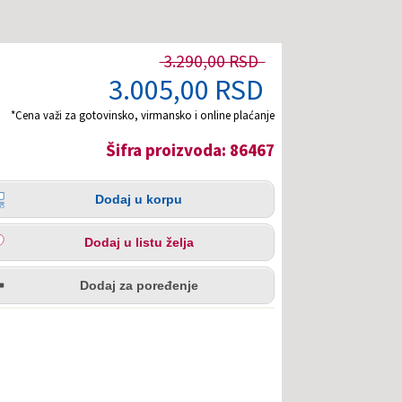
3.290,00 RSD
3.005,00 RSD
*Cena važi za gotovinsko, virmansko i online plaćanje
Šifra proizvoda: 86467
čina
aj
Dodaj u korpu
pu
aj
Dodaj u listu želja
u
redi
a
Dodaj za poređenje