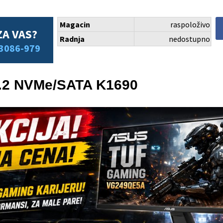
Magacin
raspoloživo
ZA VAS?
Radnja
nedostupno
3086-979
M.2 NVMe/SATA K1690