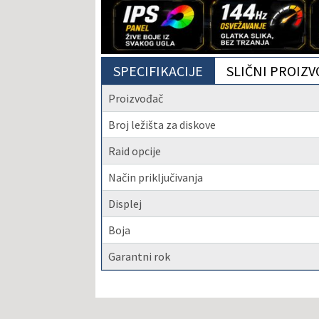
SPECIFIKACIJE
SLIČNI PROIZV
Proizvođač
Broj ležišta za diskove
Raid opcije
Način priključivanja
Displej
Boja
Garantni rok