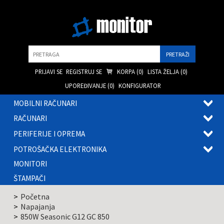
Pretraga
PRIJAVI SE
REGISTRUJ SE
KORPA (
0
)
LISTA ŽELJA (
0
)
UPOREĐIVANJE (
0
)
KONFIGURATOR
MOBILNI RAČUNARI
OTVOR
RAČUNARI
PODME
OTVOR
PERIFERIJE I OPREMA
PODME
OTVOR
POTROŠAČKA ELEKTRONIKA
PODME
OTVOR
MONITORI
PODME
ŠTAMPAČI
Početna
Napajanja
850W Seasonic G12 GC 850