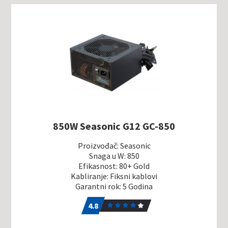
850W Seasonic G12 GC-850
Proizvođač: Seasonic
Snaga u W: 850
Efikasnost: 80+ Gold
Kabliranje: Fiksni kablovi
Garantni rok: 5 Godina
4.8
5
4.8