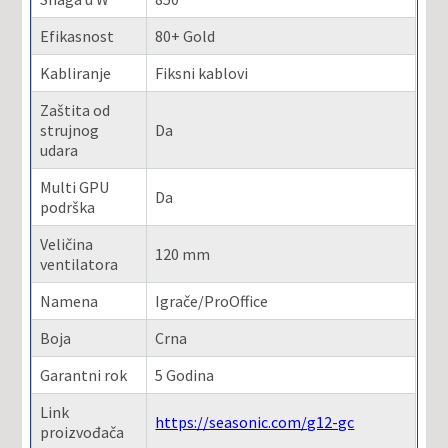
Efikasnost
80+ Gold
Kabliranje
Fiksni kablovi
Zaštita od
strujnog
Da
udara
Multi GPU
Da
podrška
Veličina
120 mm
ventilatora
Namena
Igrače/ProOffice
Boja
Crna
Garantni rok
5 Godina
Link
https://seasonic.com/g12-gc
proizvođača