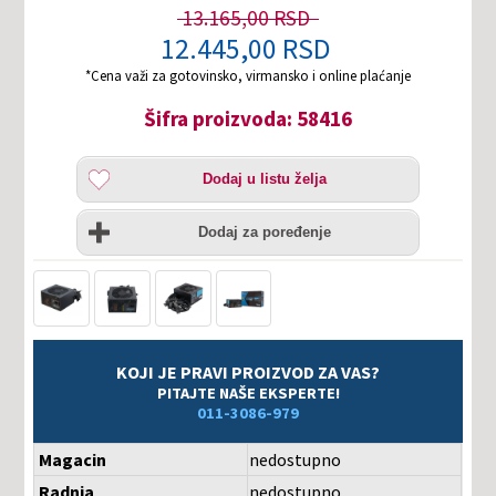
13.165,00 RSD
12.445,00 RSD
*Cena važi za gotovinsko, virmansko i online plaćanje
Šifra proizvoda: 58416
Dodaj
Dodaj u listu želja
u
listu
Uporedi
želja
Dodaj za poređenje
KOJI JE PRAVI PROIZVOD ZA VAS?
PITAJTE NAŠE EKSPERTE!
011-3086-979
Magacin
nedostupno
Radnja
nedostupno