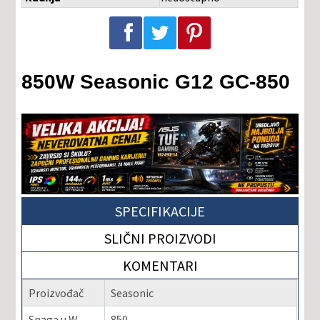
Podeli na Facebook-u
Podeli na Twitter-u
Podeli na Pinterest-u
850W Seasonic G12 GC-850
SPECIFIKACIJE
SLIČNI PROIZVODI
KOMENTARI
Proizvođač
Seasonic
Snaga u W
850