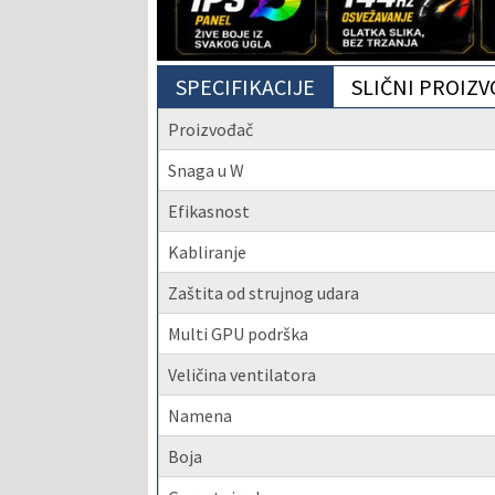
SPECIFIKACIJE
SLIČNI PROIZV
Proizvođač
Snaga u W
Efikasnost
Kabliranje
Zaštita od strujnog udara
Multi GPU podrška
Veličina ventilatora
Namena
Boja