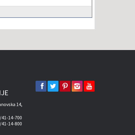
facebook
twitter
pinterest
instagram
youtube
IJE
novska 14,
/41-14-700
/41-14-800