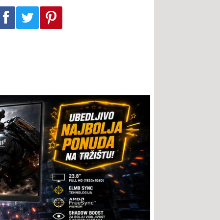
Podeli na Facebook-u
Podeli na Twitter-u
Podeli na Pinterest-u