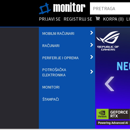
Pretraga
PRIJAVI SE
REGISTRUJ SE
KORPA (
0
)
L
OTVORI
MOBILNI RAČUNARI
PODMENI
OTVORI
RAČUNARI
PODMENI
OTVORI
PERIFERIJE I OPREMA
PODMENI
‹
POTROŠAČKA
OTVORI
ELEKTRONIKA
PODMENI
MONITORI
ŠTAMPAČI