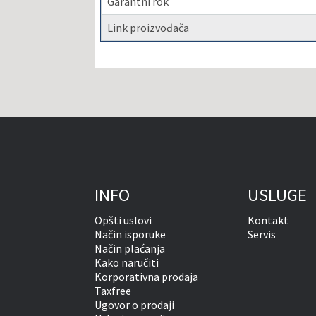
Garantni rok
Link proizvođača
INFO
USLUGE
Opšti uslovi
Kontakt
Način isporuke
Servis
Način plaćanja
Kako naručiti
Korporativna prodaja
Taxfree
Ugovor o prodaji