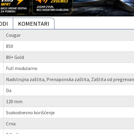
ODI
KOMENTARI
Cougar
850
80+ Gold
Full modularno
Nadstrujna zaštita, Prenaponska zaštita, Zaštita od pregrevanj
Da
120 mm
Svakodnevno korišćenje
Crna