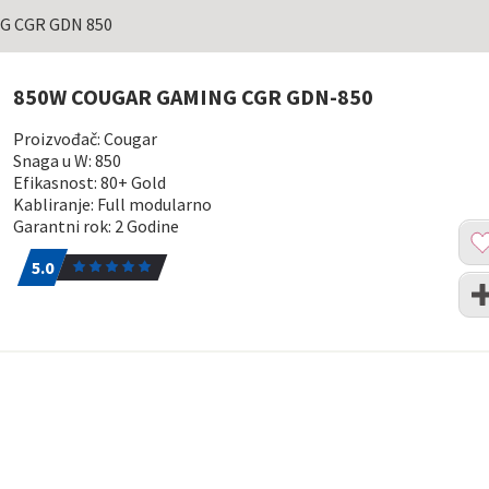
G CGR GDN 850
850W COUGAR GAMING CGR GDN-850
Proizvođač: Cougar
Snaga u W: 850
Efikasnost: 80+ Gold
Kabliranje: Full modularno
Garantni rok: 2 Godine
Dod
5.0
1
u
5.0
list
Upo
želj