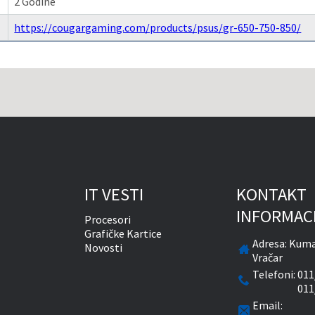
2 Godine
https://cougargaming.com/products/psus/gr-650-750-850/
IT VESTI
KONTAKT
INFORMAC
Procesori
Grafičke Kartice
Adresa:
Kuma
Novosti
Vračar
Telefoni:
011
011
Email: