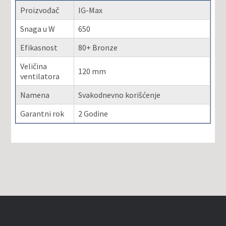
Proizvođač
IG-Max
Snaga u W
650
Efikasnost
80+ Bronze
Veličina
120 mm
ventilatora
Namena
Svakodnevno korišćenje
Garantni rok
2 Godine