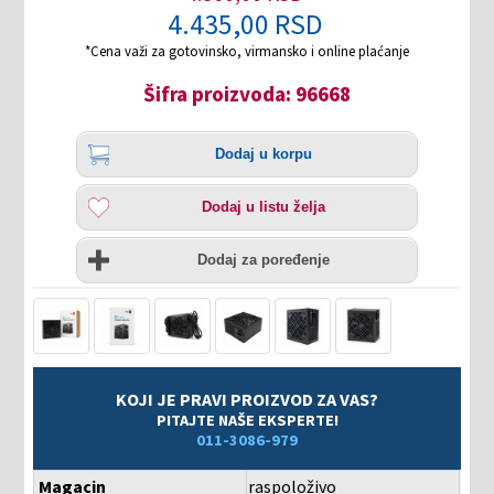
4.435,00 RSD
*Cena važi za gotovinsko, virmansko i online plaćanje
Šifra proizvoda: 96668
Količina
Dodaj
Dodaj u korpu
u
korpu
Dodaj
Dodaj u listu želja
u
listu
Uporedi
želja
Dodaj za poređenje
KOJI JE PRAVI PROIZVOD ZA VAS?
PITAJTE NAŠE EKSPERTE!
011-3086-979
Magacin
raspoloživo