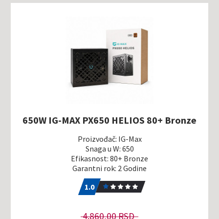
650W IG-MAX PX650 HELIOS 80+ Bronze
Proizvođač: IG-Max
Snaga u W: 650
Efikasnost: 80+ Bronze
Garantni rok: 2 Godine
1.0
1
1.0
4.860,00 RSD