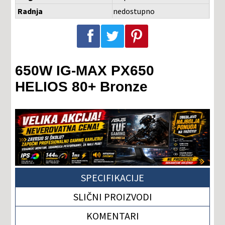
Radnja
nedostupno
Podeli na Facebook-u
Podeli na Twitter-u
Podeli na Pinterest-u
650W IG-MAX PX650
HELIOS 80+ Bronze
SPECIFIKACIJE
SLIČNI PROIZVODI
KOMENTARI