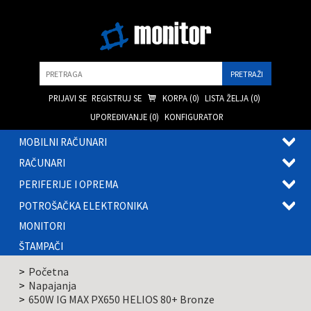
Pretraga
PRIJAVI SE
REGISTRUJ SE
KORPA (
0
)
LISTA ŽELJA (
0
)
UPOREĐIVANJE (
0
)
KONFIGURATOR
MOBILNI RAČUNARI
OTVOR
RAČUNARI
PODME
OTVOR
PERIFERIJE I OPREMA
PODME
OTVOR
POTROŠAČKA ELEKTRONIKA
PODME
OTVOR
MONITORI
PODME
ŠTAMPAČI
Početna
Napajanja
650W IG MAX PX650 HELIOS 80+ Bronze