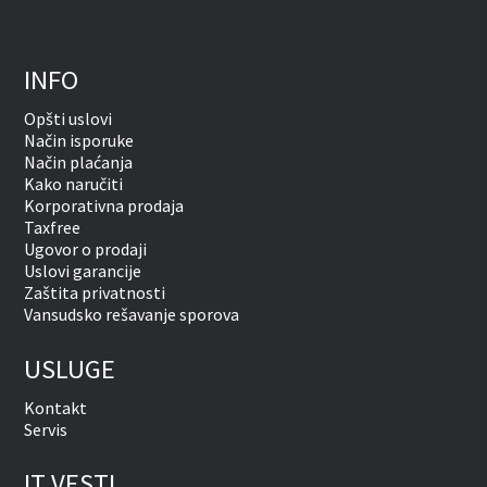
INFO
Opšti uslovi
Način isporuke
Način plaćanja
Kako naručiti
Korporativna prodaja
Taxfree
Ugovor o prodaji
Uslovi garancije
Zaštita privatnosti
Vansudsko rešavanje sporova
USLUGE
Kontakt
Servis
IT VESTI