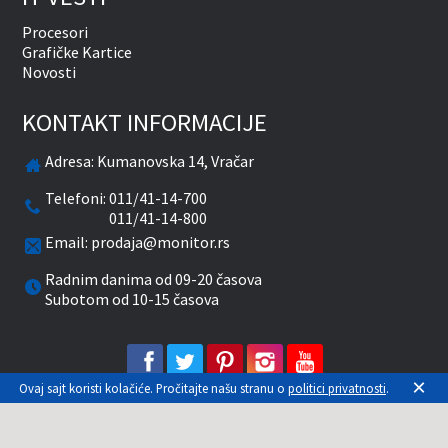
Procesori
Grafičke Kartice
Novosti
KONTAKT INFORMACIJE
Adresa:
Kumanovska 14, Vračar
Telefoni:
011/41-14-700
011/41-14-800
Email:
prodaja@monitor.rs
Radnim danima od 09-20 časova
Subotom od 10-15 časova
facebook
twitter
pinterest
instagram
youtube
×
Ovaj sajt koristi kolačiće. Pročitajte našu stranu o
politici privatnosti
.
Prikazane cene su sa uračunatim PDV-om. Plaćanje
se vrši isključivo u RSD. Monitor System se
maksimalno trudi da sve opise, slike i cene što je