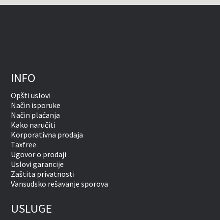
INFO
Opšti uslovi
Način isporuke
Način plaćanja
Kako naručiti
Korporativna prodaja
Taxfree
Ugovor o prodaji
Uslovi garancije
Zaštita privatnosti
Vansudsko rešavanje sporova
USLUGE