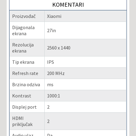
KOMENTARI
Proizvođač
Xiaomi
Dijagonala
27in
ekrana
Rezolucija
2560 x 1440
ekrana
Tip ekrana
IPS
Refresh rate
200 MHz
Brzina odziva
ms
Kontrast
1000:1
Displej port
2
HDMI
2
priključak
Audio ulaz
Da