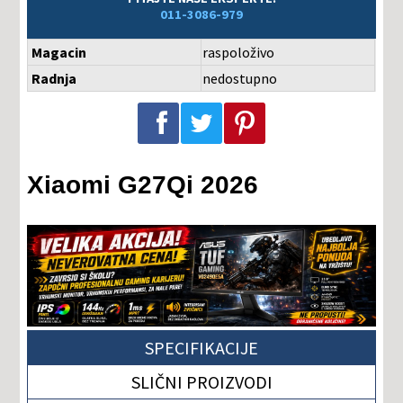
011-3086-979
Magacin
raspoloživo
Radnja
nedostupno
Podeli na Facebook-u
Podeli na Twitter-u
Podeli na Pinterest-u
Xiaomi G27Qi 2026
SPECIFIKACIJE
SLIČNI PROIZVODI