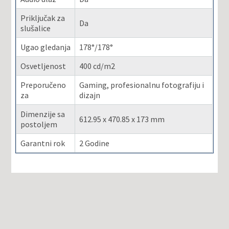
Priključak za
Da
slušalice
Ugao gledanja
178°/178°
Osvetljenost
400 cd/m2
Preporučeno
Gaming, profesionalnu fotografiju i
za
dizajn
Dimenzije sa
612.95 x 470.85 x 173 mm
postoljem
Garantni rok
2 Godine