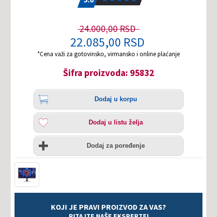
24.000,00 RSD
22.085,00 RSD
*Cena važi za gotovinsko, virmansko i online plaćanje
Šifra proizvoda: 95832
Količina
Dodaj
Dodaj u korpu
u
korpu
Dodaj
Dodaj u listu želja
u
listu
Uporedi
želja
Dodaj za poređenje
KOJI JE PRAVI PROIZVOD ZA VAS?
PITAJTE NAŠE EKSPERTE!