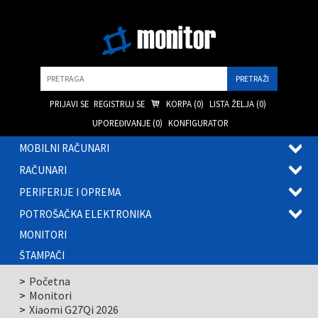
Pretraga
PRIJAVI SE
REGISTRUJ SE
KORPA (
0
)
LISTA ŽELJA (
0
)
UPOREĐIVANJE (
0
)
KONFIGURATOR
MOBILNI RAČUNARI
OTVOR
RAČUNARI
PODME
OTVOR
PERIFERIJE I OPREMA
PODME
OTVOR
POTROŠAČKA ELEKTRONIKA
PODME
OTVOR
MONITORI
PODME
ŠTAMPAČI
Početna
Monitori
Xiaomi G27Qi 2026