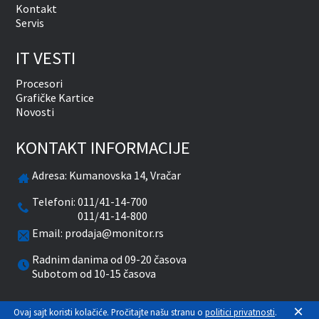
Kontakt
Servis
IT VESTI
Procesori
Grafičke Kartice
Novosti
KONTAKT INFORMACIJE
Adresa:
Kumanovska 14, Vračar
Telefoni:
011/41-14-700
011/41-14-800
Email:
prodaja@monitor.rs
Radnim danima od 09-20 časova
Subotom od 10-15 časova
×
facebook
twitter
pinterest
instagram
youtube
Ovaj sajt koristi kolačiće. Pročitajte našu stranu o
politici privatnosti
.