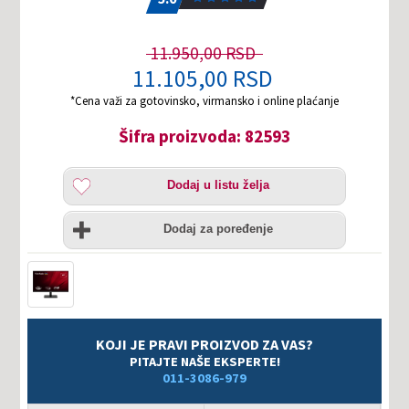
11.950,00 RSD
11.105,00 RSD
*Cena važi za gotovinsko, virmansko i online plaćanje
Šifra proizvoda: 82593
Dodaj
Dodaj u listu želja
u
listu
Uporedi
želja
Dodaj za poređenje
KOJI JE PRAVI PROIZVOD ZA VAS?
PITAJTE NAŠE EKSPERTE!
011-3086-979