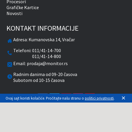
Procesori
Grafičke Kartice
Novosti
KONTAKT INFORMACIJE
Adresa:
Kumanovska 14, Vračar
Telefoni:
011/41-14-700
011/41-14-800
Email:
prodaja@monitor.rs
Radnim danima od 09-20 časova
Subotom od 10-15 časova
facebook
twitter
pinterest
instagram
youtube
×
Ovaj sajt koristi kolačiće. Pročitajte našu stranu o
politici privatnosti
.
Prikazane cene su sa uračunatim PDV-om. Plaćanje
se vrši isključivo u RSD. Monitor System se
maksimalno trudi da sve opise, slike i cene što je
moguće tačnije prikaže. Uključujući sve resurse, a
zbog komplikovanosti sistema online prodaje, ne