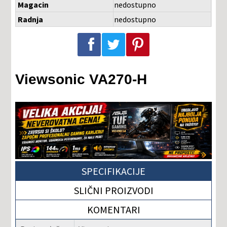
Magacin
nedostupno
Radnja
nedostupno
Podeli na Facebook-u
Podeli na Twitter-u
Podeli na Pinterest-u
Viewsonic VA270-H
SPECIFIKACIJE
SLIČNI PROIZVODI
KOMENTARI