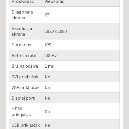
Proizvođač
Viewsonic
Dijagonala
27"
ekrana
Rezolucija
1920 x 1080
ekrana
Tip ekrana
IPS
Refresh rate
100Hz
Brzina odziva
1 ms
DVI priključak
Ne
VGA priključak
Da
Displej port
Ne
HDMI
Da
priključak
USB priključak
Ne