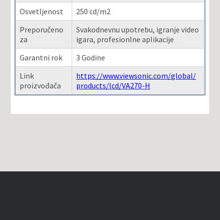
Osvetljenost
250 cd/m2
Preporučeno
Svakodnevnu upotrebu, igranje video
za
igara, profesionlne aplikacije
Garantni rok
3 Godine
Link
https://www.viewsonic.com/global/
proizvođača
products/lcd/VA270-H