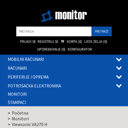
Pretraga
PRIJAVI SE
REGISTRUJ SE
KORPA (
0
)
LISTA ŽELJA (
0
)
UPOREĐIVANJE (
0
)
KONFIGURATOR
MOBILNI RAČUNARI
OTVOR
RAČUNARI
PODME
OTVOR
PERIFERIJE I OPREMA
PODME
OTVOR
POTROŠAČKA ELEKTRONIKA
PODME
OTVOR
MONITORI
PODME
ŠTAMPAČI
Početna
Monitori
Viewsonic VA270 H